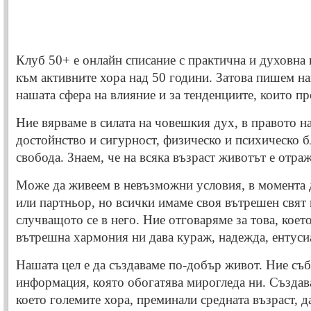
Клуб 50+ е онлайн списание с практична и духовна
към активните хора над 50 години. Затова пишем на
нашата сфера на влияние и за тенденциите, които п
Ние вярваме в силата на човешкия дух, в правото на
достойнство и сигурност, физическо и психическо б
свобода. Знаем, че на всяка възраст животът е отра
Може да живеем в невъзможни условия, в момента 
или партньор, но всички имаме своя вътрешен свят 
случващото се в него. Ние отговаряме за това, коет
вътрешна хармония ни дава кураж, надежда, ентуси
Нашата цел е да създаваме по-добър живот. Ние съ
информация, която обогатява мирогледа ни. Създав
което големите хора, преминали средната възраст, д