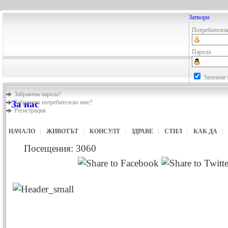
Затвори
Потребителск
Парола
Запомни 
Забравена парола?
За нас
Забравено потребителско име?
Регистрация
НАЧАЛО
ЖИВОТЪТ
КОНСУЛТ
ЗДРАВЕ
СТИЛ
КАК ДА
Посещения: 3060