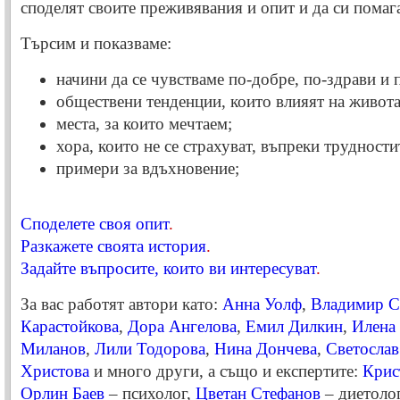
споделят своите преживявания и опит и да си помаг
Търсим и показваме:
начини да се чувстваме по-добре, по-здрави и 
обществени тенденции, които влияят на живота
места, за които мечтаем;
хора, които не се страхуват, въпреки трудности
примери за вдъхновение;
Споделете своя опит
.
Разкажете своята история
.
Задайте въпросите, които ви интересуват
.
За вас работят автори като:
Анна Уолф
,
Владимир С
Карастойкова
,
Дора Ангелова
,
Eмил Дилкин
,
Илена
Миланов
,
Лили Тодорова
,
Нина Дончева
,
Светослав
Христова
и много други, а също и експертите:
Крис
Орлин Баев
– психолог,
Цветан Стефанов
– диетолог