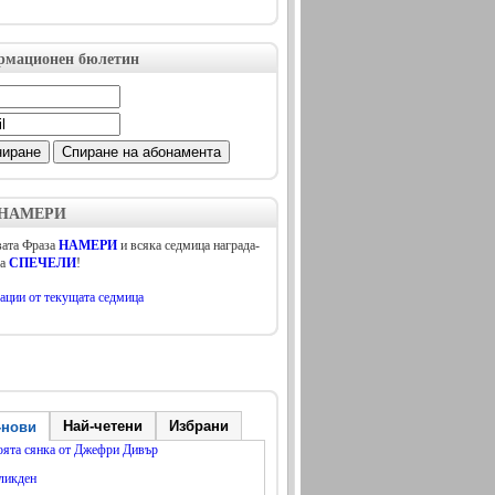
рмационен бюлетин
 НАМЕРИ
ата Фраза
НАМЕРИ
и всяка седмица награда-
да
СПЕЧЕЛИ
!
ации от текущата седмица
Най-четени
Избрани
-нови
оята сянка от Джефри Дивър
ликден