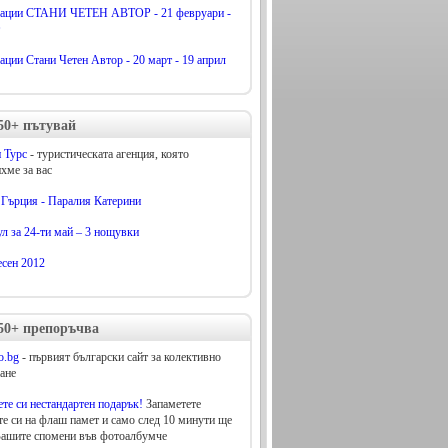
ации СТАНИ ЧЕТЕН АВТОР - 21 февруари -
ции Стани Четен Автор - 20 март - 19 април
50+ пътувай
 Турс
- туристическата агенция, която
хме за вас
 Гърция - Паралия Катерини
л за 24-ти май – 3 нощувки
есен 2012
50+ препоръчва
o.bg
- първият български сайт за колективно
ане
те си нестандартен подарък!
Запаметете
е си на флаш памет и само след 10 минути ще
Вашите спомени във фотоалбумче