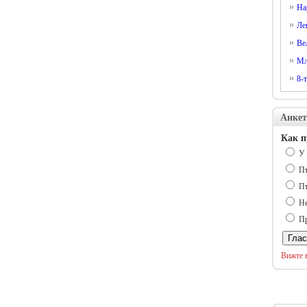
На
Ле
Ве
Мл
8-
Анкет
Как п
У 
Пъ
Пъ
Не
Пр
Вижте 