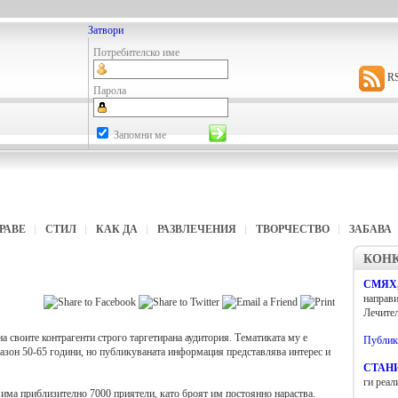
Затвори
Потребителско име
R
Парола
Запомни ме
ДРАВЕ
СТИЛ
КАК ДА
РАЗВЛЕЧЕНИЯ
ТВОРЧЕСТВО
ЗАБАВА
КОН
СМЯХ
направи
Лечител
 своите контрагенти строго таргетирана аудитория. Тематиката му е
Публика
азон 50-65 години, но публикуваната информация представлява интерес и
СТАНИ
ги реал
 има приблизително 7000 приятели, като броят им постоянно нараства.