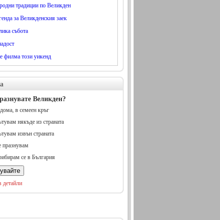
родни традиции по Великден
генда за Великденския заек
лика събота
адост
те филма този уикенд
а
разнувате Великден?
дома, в семеен кръг
тувам някъде из страната
тувам извън страната
 празнувам
ибирам се в България
в детайли