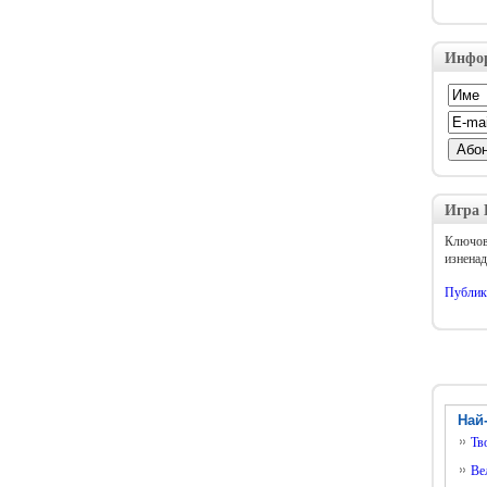
Инфо
Игра
Ключов
изнена
Публик
Най
Тв
Ве