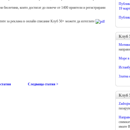
Публик
и бюлетини, които достигат до повече от 1400 приятели и регистрирани
19 март
Публика
ите за реклама в онлайн списание Клуб 50+ можете да изтеглите
Клуб 
Мотиви
направи
Море в
Истанбу
Златна 
статия
Следваща статия >
Клуб 
Zadrujn
пазарув
Направе
снимкит
имате 