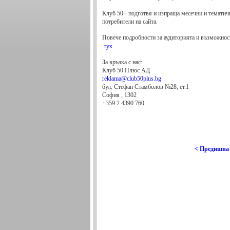
Клуб 50+ подготвя и изпраща месечни и тематичн
потребители на сайта.
Повече подробности за аудиторията и възможност
тук
.
За връзка с нас:
Клуб 50 Плюс АД
reklama@club50plus.bg
бул. Стефан Стамболов №28, ет.1
София
,
1302
+359 2 4390 760
< Предишна 