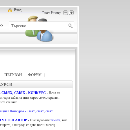
Вход
Текст Размер
SS
ПЪТУВАЙ
ФОРУМ
КУРСИ
, СМЯХ, СМЯХ
-
КОНКУРС
- Нека си
м една забавна анти-стрес смехотерапия.
ите сте вие!
ции в Конкурса - Смях, смях, смях
 ЧЕТЕН АВТОР
- Ние задаваме
темите
, вие
изирате, а награда се дава всеки месец.