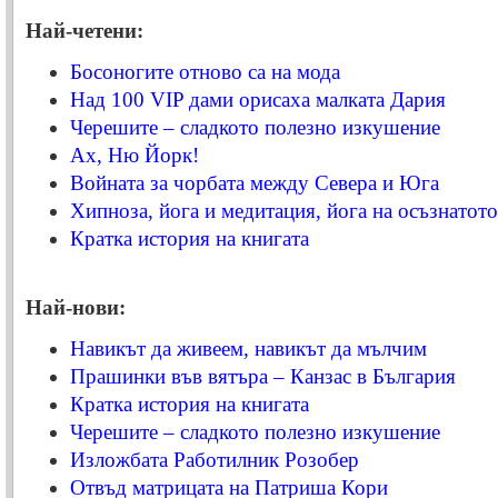
Най-четени:
Босоногите отново са на мода
Над 100 VIP дами орисаха малката Дария
Черешите – сладкото полезно изкушение
Ах, Ню Йорк!
Войната за чорбата между Севера и Юга
Хипноза, йога и медитация, йога на осъзнатот
Кратка история на книгата
Най-нови:
Навикът да живеем, навикът да мълчим
Прашинки във вятъра – Канзас в България
Кратка история на книгата
Черешите – сладкото полезно изкушение
Изложбата Работилник Розобер
Отвъд матрицата на Патриша Кори