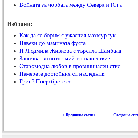
Войната за чорбата между Севера и Юга
Избрани:
Как да се борим с ужасния махмурлук
Навеки до мамината фуста
И Людмила Живкова е търсила Шамбала
Започва лятното змийско нашествие
Старомодна любов в провинциален стил
Намерете достойния си наследник
Грип? Посребрете се
< Предишна статия
Следваща стат