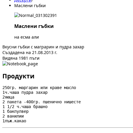
Маслени гъбки
Маслени гъбки
на есма али
Вкусни гъбки с маграрин и пудра захар
Създадена на 21.08.2013 г.
Видяна 1981 пъти
Продукти
250гр. маргарин или краве масло

1ч.чаша пудра захар

2яюца

2 пакета -400гр. пшенично нишесте

1 1/2 ч.чаша брашно

1 бакпулвер

2 ванилии

1лъж.какао