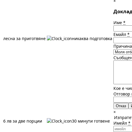
×
Доклад
Име
*
Емайл
*
леснa за приготвяне
никаква подготовка
Причин
Съобще
Кое е чи
Отговор
Отказ
×
Изпрате
6 лв за две порции
30 минути готвене
Имейл
*