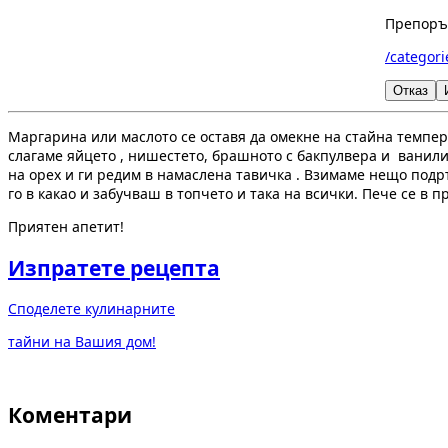
Препоръч
/categori
Отказ
Маргарина или маслото се оставя да омекне на стайна темпер
слагаме яйцето , нишестето, брашното с бакпулвера и ванилии
на орех и ги редим в намаслена тавичка . Взимаме нещо подръ
го в какао и забучваш в топчето и така на всички. Пече се в п
Приятен апетит!
Изпратете рецепта
Споделете кулинарните
тайни на Вашия дом!
Коментари