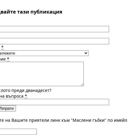
вайте тази публикация
а
*
ние
*
слото преди дванадесет?
 на въпроса
*
те на Вашите приятели линк към "Маслени гъбки" по имейл