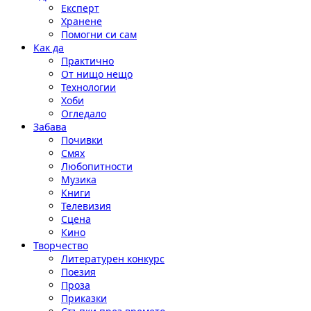
Експерт
Хранене
Помогни си сам
Как да
Практично
От нищо нещо
Технологии
Хоби
Огледало
Забава
Почивки
Смях
Любопитности
Музика
Книги
Телевизия
Сцена
Кино
Творчество
Литературен конкурс
Поезия
Проза
Приказки