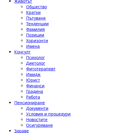
Животът
Общество
Кратки
Пътуване
Тенденции
Фамилия
Позиции
Хоризонти
Имена
Консулт
Психолог
Диетолог
Фитотерапевт
Имидж
Юрист
Финанси
Градина
Работа
Пенсиониране
Документи
Условия и процедури
Новостите
Осигуряване
Здраве