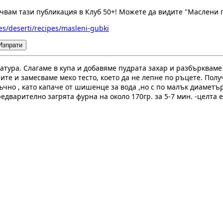
вам тази публикация в Клуб 50+! Можете да видите "Маслени г
es/deserti/recipes/masleni-gubki
Изпрати
атура. Слагаме в купа и добавяме пудрата захар и разбъркваме
те и замесваме меко тесто, което да не лепне по ръцете. Получ
чно , като капаче от шишенце за вода ,но с по малък диаметър
редварително загрята фурна на около 170гр. за 5-7 мин. -целта 