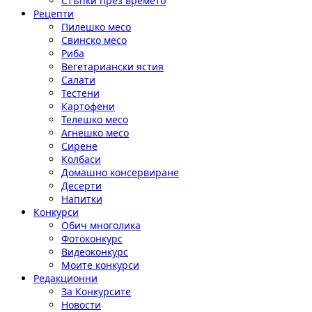
Стъпки през времето
Рецепти
Пилешко месо
Свинско месо
Риба
Вегетариански ястия
Салати
Тестени
Картофени
Телешко месо
Агнешко месо
Сирене
Колбаси
Домашно консервиране
Десерти
Напитки
Конкурси
Обич многолика
Фотоконкурс
Видеоконкурс
Моите конкурси
Редакционни
За Конкурсите
Новости