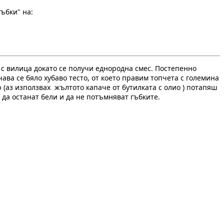
ъбки" на:
 с вилица докато се получи еднородна смес. Постепенно
ава се бяло хубаво тесто, от което правим топчета с големина
 (аз използвах жълтото капаче от бутилката с олио ) потапяш
е да останат бели и да не потъмняват гъбките.