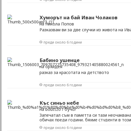
Хуморът на бай Иван Чолаков
на Никола Попов
Разказвам ви за две случки из живота на Ив
преди около 6 години
Бабино ушенце
на орхидея
разказ за красотата на детството
преди около 6 години
Къс синьо небе
на bouttzo / бучо/
Запечатал съм в паметта си тази неочакван
обичах преди години, бяхме студенти в тоз
град.
преди около 6 години