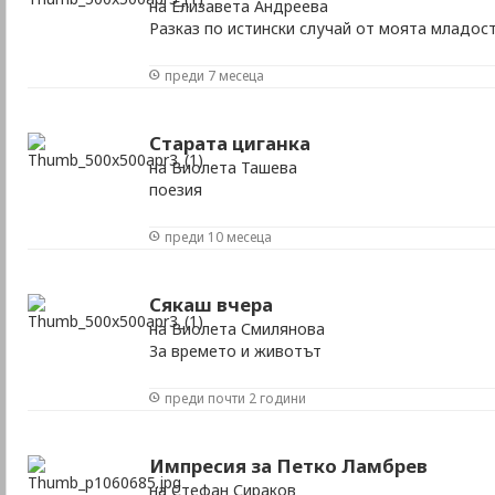
на Елизавета Андреева
Разказ по истински случай от моята младост
преди 7 месеца
Старата циганка
на Виолета Ташева
поезия
преди 10 месеца
Сякаш вчера
на Виолета Смилянова
За времето и животът
преди почти 2 години
Импресия за Петко Ламбрев
на Стефан Сираков