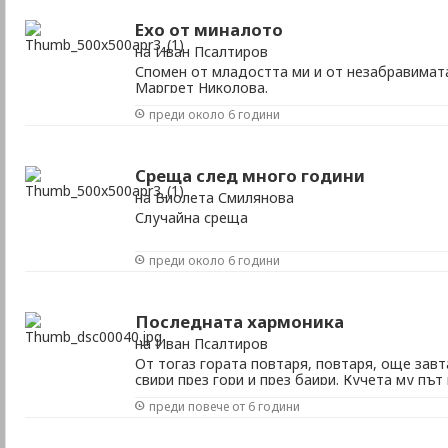
Ехо от миналото
на Иван Псалтиров
Спомен от младостта ми и от незабравимат
Маргрет Николова.
преди около 6 години
Среща след много години
на Виолета Смилянова
Случайна среща
преди около 6 години
Последната хармоника
на Иван Псалтиров
От тогаз гората повтаря, повтаря, още завт
свири през гори и през баири. Кучета му път
съдраха".
преди повече от 6 години