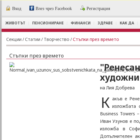
Вход
Влез чрез Facebook
Регистрация
ЖИВОТЪТ
ПЕНСИОНИРАНЕ
ФИНАНСИ
ЗДРАВЕ
КАК ДА
Секции
/
Статии
/
Творчество
/
Стъпки през времето
Стъпки през времето
"Ренесан
художни
на Лия Добрева
К
акъв е Рен
изложбата 
Business Towers 
Иван Узунов е по
изложба в Софи
Допълнителен ак