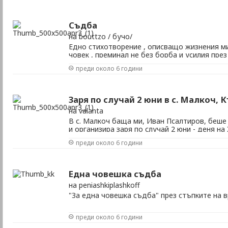
Съдба
на bouttzo / бучо/
Едно стихотворение , описващо жизнения ми
човек , преминал не без борба и усилия пре
това време на равносметка.
преди около 6 години
Заря по случай 2 юни в с. Малкоч,
на valanta
В с. Малкоч баща ми, Иван Псалтиров, беш
и организира заря по случай 2 юни - деня на
преди около 6 години
Една човешка съдба
на peniashkiplashkoff
"За една човешка съдба" през стъпките на 
преди около 6 години