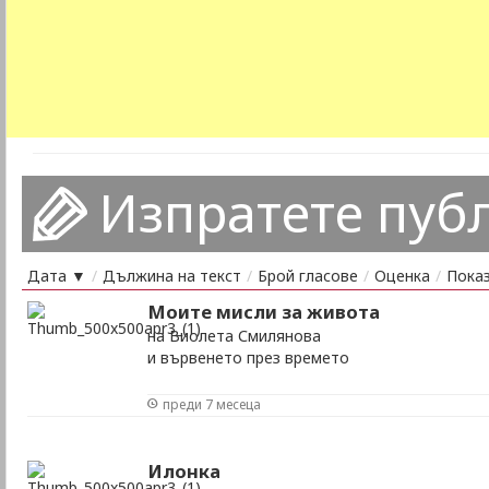
Изпратете пуб
Дата ▼
/
Дължина на текст
/
Брой гласове
/
Оценка
/
Пока
Моите мисли за живота
на Виолета Смилянова
и вървенето през времето
преди 7 месеца
Илонка