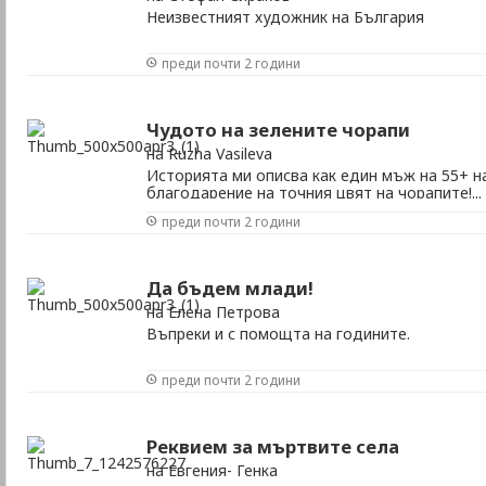
Неизвестният художник на България
преди почти 2 години
Чудото на зелените чорапи
на Ruzha Vasileva
Историята ми описва как един мъж на 55+ 
благодарение на точния цвят на чорапите!...
преди почти 2 години
Да бъдем млади!
на Елена Петрова
Въпреки и с помощта на годините.
преди почти 2 години
Реквием за мъртвите села
на Евгения- Генка