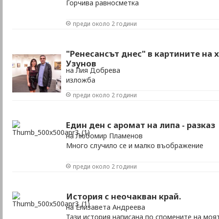
Горчива равносметка
преди около 2 години
"Ренесансът днес" в картините на
Узунов
на Лия Добрева
изложба
преди около 2 години
Един ден с аромат на липа - разказ
на Любомир Пламенов
Много случило се и малко въображение
преди около 2 години
История с неочакван край.
на Елизавета Андреева
Тази история написана по спомените на моят