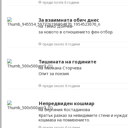
преди почти 6 години
За взаимната обич днес
на Тинко Дончев
за новото в отношението фен-отбор.
преди около 6 години
Тишината на годините
на Милкана Сторчева
Опит за поезия
преди около 6 години
Непредвиден кошмар
на Вергиния Костадинова
Кратък разказ за невидимите стени и нужда
кошмара на помирението.
преди около 6 години