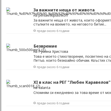
За важните неща от живота
на peniashkiplashkoff
За важните неща от живота, които оформят
стъпките на времето, на неговото битие...
преди около 6 години
Безвремие
на Румяна Христова
Това е моето стихотворение, посветено на с
Петър, които безкрайно обичам. Кръстих ст
защото макар и да е кратък човешкия живот
преди около 6 години
измерват с време.
XI в клас на РЕГ "Любен Каравелов"
на valanta
Спомням си ежедневно за това време от мо
преди около 6 години