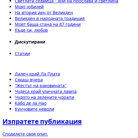
Светлата седмица - дни на прослава и светлина
Моят юбилей
На втория ден от Великден
Великден в народната традиция
Моят баща стана на 87 години
Къде си, любов
Дискутирани
Статии
Далеч край Ла Плата
Сякаш вчера
"Жестът на раковината"
Чудеса край уличната лампа
Чудото на зелените чорапи
Кабо де ла Нао
Кунчовите неволи
Изпратете публикация
Споделете своя опит.