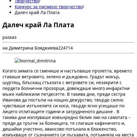
Творчество
/
Конкурс за писмено творчество
/
Далеч край Ла Плата
Далеч край Ла Плата
разказ
на Димитрина Бояджиева
2
247
14
Когато зимата се сменяше и настъпваше пролетта, времето
ставаше ветровито, зелено и дъждовно. Градът мокър,
шуртящ, блъскащ стъклата с ветровете си, незакрити с
пердета болнични прозорци, довеждаше много инфарктни
мъже наближили петдесетте. В такива дни, преди сестра
Иванова да постъпи на нощно дежурство, твърде силно
чувстваше изтънелите си коси, твърде ясно усещаше по
лицето отлитащите години и затрудненото дишане . В
такива дни изплуваше извънредно белия лик на самотата –
преди да тръгне за болницата, тя слагаше кафеничето и,
дишайки учестено, авансово потънала в блаженство,
измъкваше от съзнанието си лъскавата, потъмняла на места