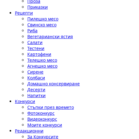
Проза
Приказки
Рецепти
Пилешко месо
Свинско месо
Риба
Вегетариански ястия
Салати
Тестени
Картофени
Телешко месо
Агнешко месо
Сирене
Колбаси
Домашно консервиране
Десерти
Напитки
Конкурси
Стъпки през времето
Фотоконкурс
Видеоконкурс
Моите конкурси
Редакционни
За Конкурсите