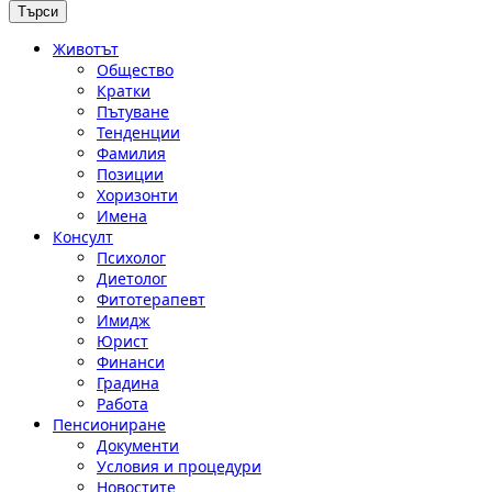
Животът
Общество
Кратки
Пътуване
Тенденции
Фамилия
Позиции
Хоризонти
Имена
Консулт
Психолог
Диетолог
Фитотерапевт
Имидж
Юрист
Финанси
Градина
Работа
Пенсиониране
Документи
Условия и процедури
Новостите