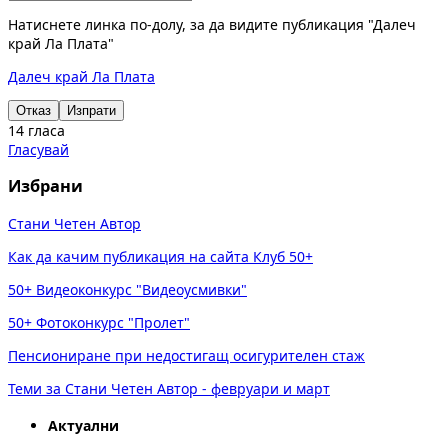
Натиснете линка по-долу, за да видите публикация "Далеч
край Ла Плата"
Далеч край Ла Плата
Отказ
Изпрати
14 гласа
Гласувай
Избрани
Стани Четен Автор
Как да качим публикация на сайта Клуб 50+
50+ Видеоконкурс "Видеоусмивки"
50+ Фотоконкурс "Пролет"
Пенсиониране при недостигащ осигурителен стаж
Теми за Стани Четен Автор - февруари и март
Актуални