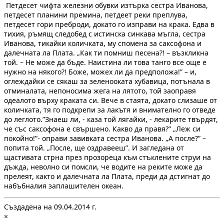
Петдесет чифта железни обувки изтърка сестра Иванова,
петдесет планини премина, петдеет реки преплува,
петдесет гори преброди, докато го изправи на крака. Едва в
тихия, ръмящ следобед с истинска синкава мъгла, сестра
Иванова, тикайки количката, му спомена за саксофона и
далечната ла Плата. „Как ти помниш песена?! – възкликна
той. – Не може да бъде. Наистина ли това танго все още е
нужно на някого?! Боже, можех ли да предположа!” – и,
оглеждайки се сякаш за зеленооката хубавица, потънала в
отминалата, непоносима жега на лятото, той заоправя
одеалото върху краката си. Вече в стаята, докато слизаше от
количката, тя го подкрепи за лакътя и внимателно го отведе
до леглото.”Знаеш ли, - каза той лягайки, - лекарите твърдят,
че със саксофона е свършено. Какво да правя?” „Леж си
покойно!”- оправи завивката сестра Иванова. „А после?” –
попита той. „После, ще оздравееш”. И загледана от
щастивата стрна през прозореца към стъклените струи на
дъжда, неволно си помсли, че водите на реките може да
прелеят, както и далечната ла Плата, преди да дстигнат до
набъбналия заплашителен океан.
Създадена на 09.04.2014 г.
×