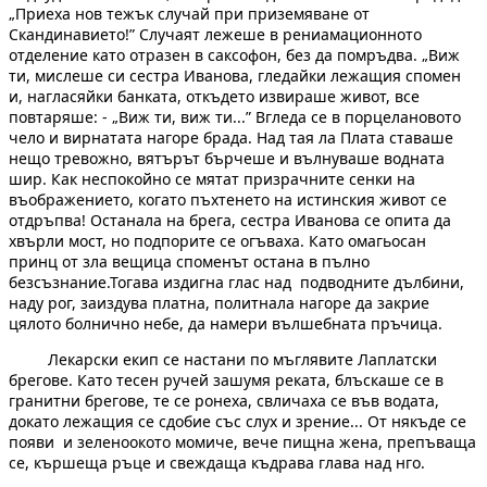
„Приеха нов тежък случай при приземяване от
Скандинавието!” Случаят лежеше в рениамационното
отделение като отразен в саксофон, без да помръдва. „Виж
ти, мислеше си сестра Иванова, гледайки лежащия спомен
и, нагласяйки банката, откъдето извираше живот, все
повтаряше: - „Виж ти, виж ти...” Вгледа се в порцелановото
чело и вирнатата нагоре брада. Над тая ла Плата ставаше
нещо тревожно, вятърът бърчеше и вълнуваше водната
шир. Как неспокойно се мятат призрачните сенки на
въображението, когато пъхтенето на истинския живот се
отдръпва! Останала на брега, сестра Иванова се опита да
хвърли мост, но подпорите се огъваха. Като омагьосан
принц от зла вещица споменът остана в пълно
безсъзнание.Тогава издигна глас над подводните дълбини,
наду рог, заиздува платна, политнала нагоре да закрие
цялото болнично небе, да намери вълшебната пръчица.
Лекарски екип се настани по мъглявите Лаплатски
брегове. Като тесен ручей зашумя реката, блъскаше се в
гранитни брегове, те се ронеха, свличаха се във водата,
докато лежащия се сдобие със слух и зрение... От някъде се
появи и зеленоокото момиче, вече пищна жена, препъваща
се, кършеща ръце и свеждаща къдрава глава над нго.