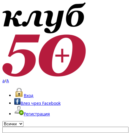
a
/
A
Вход
Влез чрез Facebook
Регистрация