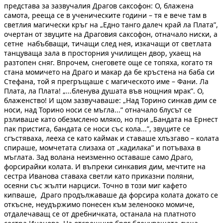
представа за зазвучалия Драгов саксофон: О, блажена
самота, рееща се в ученическите години – тя е вече там в
светлия магически кръг на „Едно танго далеч край ла Плата”,
очертан от звуците на Драговия саксофон, отначало ниски, а
сетне набъбващи, тичащи след нея, изкачащи от светлата
танцуваща зала в просторния училищен двор, ухаещ на
разтопен сняг. Впрочем, снеговете още се топяха, когато тя
стана момичето на Драго и макар да бе кръстена на баба си
Стефана, той я прегръщаше с магическото име – Фани. Ла
Плата, ла Плата! „...бленува душата във нощния мрак”. О,
блаженство! И щом зазвучаваше: „Над Торино синкав дим се
носи, над Торино носи се мъгла...” отначало блусът се
рзливаше като обезмслено мляко, но при „Бандата на Ернест
пак пристига, бандата се носи със кола...”, звуците се
сгъстяваха, лееха се като каймак и ставаше хлъзгаво – колата
спираше, момчетата слизаха от „кадилака” и потъваха в
мъглата. Зад волана неизменно оставаше само Драго,
форсирайки колата. И въпреки синкавия дим, мечтите на
сестра Иванова ставаха светли като приказни поляни,
осеяни със жълти нарциси. Точно в този миг кафето
кипваше, Драго продължаваше да форсира колата докато се
откъсне, неудържимо понесен към зеленооко момиче,
отдалечаващ се от дребничката, останала на платното