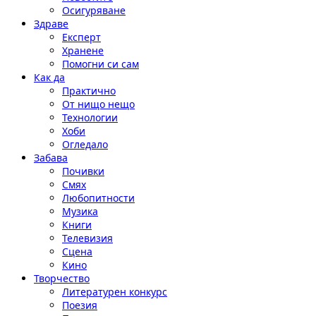
Осигуряване
Здраве
Експерт
Хранене
Помогни си сам
Как да
Практично
От нищо нещо
Технологии
Хоби
Огледало
Забава
Почивки
Смях
Любопитности
Музика
Книги
Телевизия
Сцена
Кино
Творчество
Литературен конкурс
Поезия