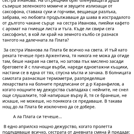
сестра Инанова. На отсрещния бряг бленуващата душа
съзирше зеленокото момиче и звуците излизащи от
саксофона, ставаха сухи и горчиви, вещаещи разлъка,
забрава, но любовта продължаваше да шава в изстрадалото
от дългото чакане сърце на сестра Иванова, пиейки кафето
с аромат на гниещи листа и тъга. Къде ли свири сега
саксофонът, в кой ли край на земното кълбо се разнася
тангото на далечната ла Плата?
За сестра Иванова ла Плата бе всичко на света. И тъй като
реката течеше през Аржентина, тя никога не можа да отиде
там, беше накрая на света, но затова пък мислено засади
бреговете й с плачещи върби, нареди едноетажни къщики,
настани се в една от тях, спусна мъгла и зачака. В болницата
самотата разнасяше термометри, разпределяше
лекарствата на болните предписани от д-р Каранфилов, а
когато нощните му дежурства съвпадаха с нейните, не снел
още слушалките, той напираше върху й, тя се бранеше, не
искаше, не можеше, но понякога се предаваше. В такава
нощ до ла Плата бе изключено да се добере.
А ла Плата си течеше...
В едно априлско нощно дежурство, когато пролетта
подлудяваше всичко, сестрата от дневната смяна й предаде: