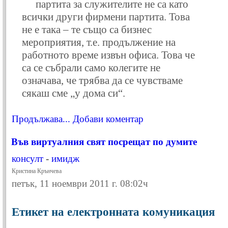
партита за служителите не са като
всички други фирмени партита. Това
не е така – те също са бизнес
мероприятия, т.е. продължение на
работното време извън офиса. Това че
са се събрали само колегите не
означава, че трябва да се чувстваме
сякаш сме „у дома си“.
Продължава...
Добави коментар
Във виртуалния свят посрещат по думите
консулт
-
имидж
Кристина Крънчева
петък, 11 ноември 2011 г. 08:02ч
Етикет на електронната комуникация