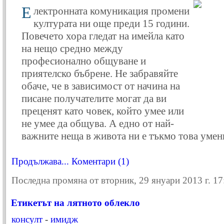
Е
лектро­н­ната комуникация промени
културата ни още преди 15 години.
Повечето хора гледат на имейла като
на нещо средно между
професионално общуване и
приятелско бъбрене. Не забравяйте
обаче, че в зависимост от начина на
писане получателите могат да ви
преценят като човек, който умее или
не умее да общува. А едно от най-
важните неща в живота ни е тъкмо това умен
Продължава...
Коментари (1)
Последна промяна от вторник, 29 януари 2013 г. 17
Етикетът на лятното облекло
консулт
-
имидж