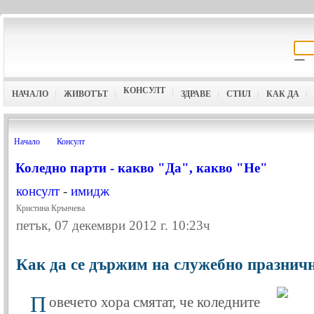
КОНСУЛТ
НАЧАЛО
ЖИВОТЪТ
ЗДРАВЕ
СТИЛ
КАК ДА
Начало
Консулт
Коледно парти - какво "Да", какво "Не"
консулт
-
имидж
Кристина Крънчева
петък, 07 декември 2012 г. 10:23ч
Как да се държим на служебно празнич
П
овечето хора смятат, че коледните