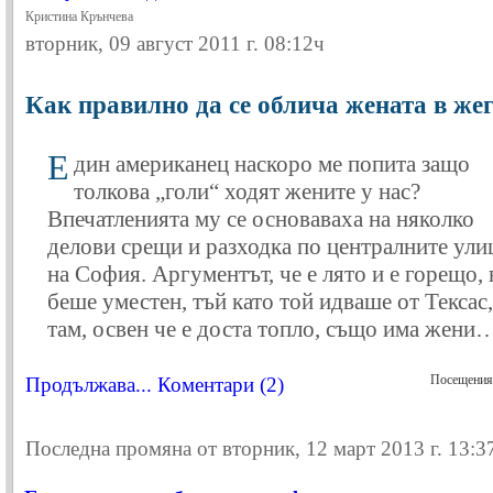
Кристина Крънчева
вторник, 09 август 2011 г. 08:12ч
Как правилно да се облича жената в же
Е
дин американец наскоро ме попита защо
толкова „голи“ ходят жените у нас?
Впечатленията му се основаваха на няколко
делови срещи и разходка по централните ули
на София. Аргументът, че е лято и е горещо, 
беше уместен, тъй като той идваше от Тексас,
там, освен че е доста топло, също има жени
Посещения
Продължава...
Коментари (2)
Последна промяна от вторник, 12 март 2013 г. 13:3