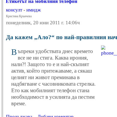
Етикетът на мобилния телефон
консулт
-
имидж
Кристина Крънчева
понеделник, 20 юни 2011 г. 14:06ч
Да кажем „Ало?“ по най-правилния на
В
ъпреки удобствата днес времето
все не ни стига. Каква ирония,
нали?! Защото то е и най-скъпият
актив, който притежаваме, а сякаш
целият ни живот преминава в
надбягване с часовниковата стрелка.
Ето как мобилният телефон стана
необходимост в усилията да пестим
време.
Продължава...
Добави коментар