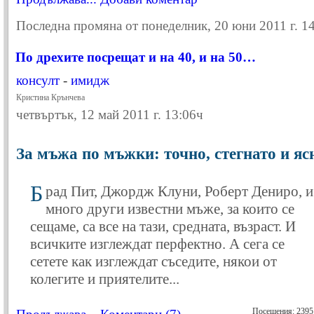
Последна промяна от понеделник, 20 юни 2011 г. 1
По дрехите посрещат и на 40, и на 50…
консулт
-
имидж
Кристина Крънчева
четвъртък, 12 май 2011 г. 13:06ч
За мъжа по мъжки: точно, стегнато и яс
Б
рад Пит, Джордж Клуни, Роберт Дениро, и
много други известни мъже, за които се
сещаме, са все на тази, средната, възраст. И
всичките изглеждат перфектно. А сега се
сетете как изглеждат съседите, някои от
колегите и приятелите...
Посещения: 2395