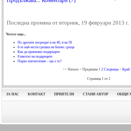
Продължава...
Коментари (7)
Последна промяна от вторник, 19 февруари 2013 г.
Четете още...
По дрехите посрещат и на 40, и на 50
6-те най-чести грешки на бизнес среща
Как да приемаме подаръците
Етикетът на подаръците
Първо впечатление – що е то?
<<
Начало
<
Предишна
1
2
Следваща
>
Край
Страница 1 от 2
ЗА НАС
КОНТАКТ
ПРИЯТЕЛИ
СТАНИ АВТОР
ОБЩИ 