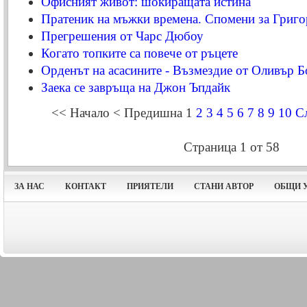
Офисният живот: шокиращата истина
Пратеник на мъжки времена. Спомени за Григо
Прегрешения от Чарс Дюбоу
Когато топките са повече от ръцете
Орденът на асасините - Възмездие от Оливър 
Заека се завръща на Джон Ъпдайк
<<
Начало
<
Предишна
1
2
3
4
5
6
7
8
9
10
С
Страница 1 от 58
ЗА НАС
КОНТАКТ
ПРИЯТЕЛИ
СТАНИ АВТОР
ОБЩИ 