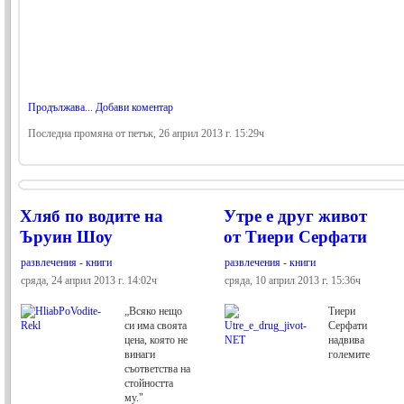
Продължава...
Добави коментар
Последна промяна от петък, 26 април 2013 г. 15:29ч
Хляб по водите на
Утре е друг живот
Ъруин Шоу
от Тиери Серфати
развлечения
-
книги
развлечения
-
книги
сряда, 24 април 2013 г. 14:02ч
сряда, 10 април 2013 г. 15:36ч
„Всяко нещо
Тиери
си има своята
Серфати
цена, която не
надвива
винаги
големите
съответства на
стойността
му."