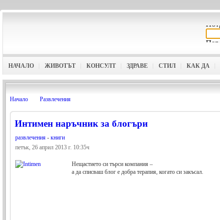
НАЧАЛО
ЖИВОТЪТ
КОНСУЛТ
ЗДРАВЕ
СТИЛ
КАК ДА
Начало
Развлечения
Интимен наръчник за блогъри
развлечения
-
книги
петък, 26 април 2013 г. 10:35ч
Нещастието си търси компания –
а да списваш блог е добра терапия, когато си закъсал.