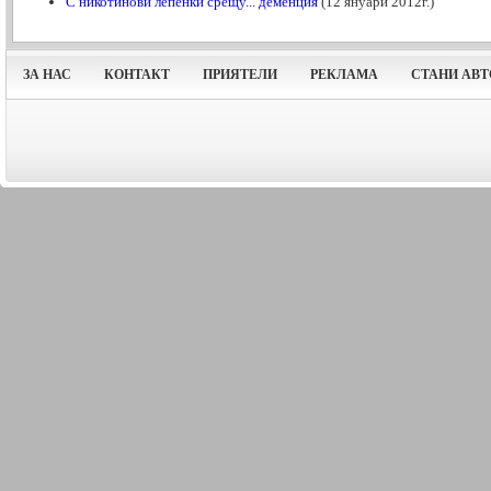
С никотинови лепенки срещу... деменция
(12 януари 2012г.)
ЗА НАС
КОНТАКТ
ПРИЯТЕЛИ
РЕКЛАМА
СТАНИ АВТ