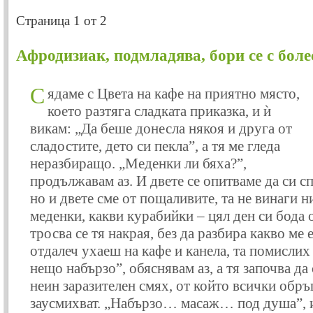
Страница 1 от 2
Афродизиак, подмладява, бори се с болес
С
ядаме с Цвета на кафе на приятно място,
което разтяга сладката приказка, и ѝ
викам: „Да беше донесла някоя и друга от
сладостите, дето си пекла”, а тя ме гледа
неразбиращо. „Меденки ли бяха?”,
продължавам аз. И двете се опитваме да си с
но и двете сме от пощаливите, та не винаги н
меденки, какви курабийки – цял ден си бода о
тросва се тя накрая, без да разбира какво ме
отдалеч ухаеш на кафе и канела, та помислих
нещо набързо”, обяснявам аз, а тя започва да 
неин заразителен смях, от който всички обръ
заусмихват. „Набързо… масаж… под душа”, 