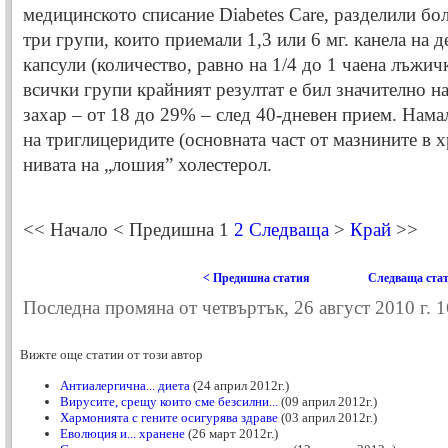
медицинското списание Diabetes Care, разделили бол
три групи, които приемали 1,3 или 6 мг. канела на 
капсули (количество, равно на 1/4 до 1 чаена лъжич
всички групи крайният резултат е бил значително н
захар – от 18 до 29% – след 40-дневен прием. Нам
на триглицеридите (основната част от мазнините в х
нивата на „лошия” холестерол.
<<
Начало
<
Предишна
1
2
Следваща
>
Край
>>
< Предишна статия
Следваща стат
Последна промяна от четвъртък, 26 август 2010 г. 
Вижте още статии от този автор
Антиалергична... диета
(24 април 2012г.)
Вирусите, срещу които сме безсилни...
(09 април 2012г.)
Хармонията с гените осигурява здраве
(03 април 2012г.)
Еволюция и... хранене
(26 март 2012г.)