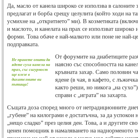
Да, масло от канела широко се използва в салоните з
предлагат и борба срещу целулита (който ходи на та
усмихне на „откритието” ми). В козметиката (включ
и маслото, и канелата на прах се използват широко 
форми. Това обаче е най-малкото или поне не най-ц
подправката.
От форумите на диабетиците разб
Не правете опити да
наясно със способността на канел
ядете суха канела на
прах, със сигурност
кръвната захар. Само половин ч
ще влезе в
ядене (в чая, в кафето, с лъжичк
дихателните ви
пътища!
както реши, но никога „на сухо”) 
справи с „играта” на захарта.
Същата доза според много от нетрадиционните диет
„губене” на килограми е достатъчна, за да успокои 
„нещо сладко” през целия ден. Това, а и другите сво
ценен помощник в намаляването на наднорменото т