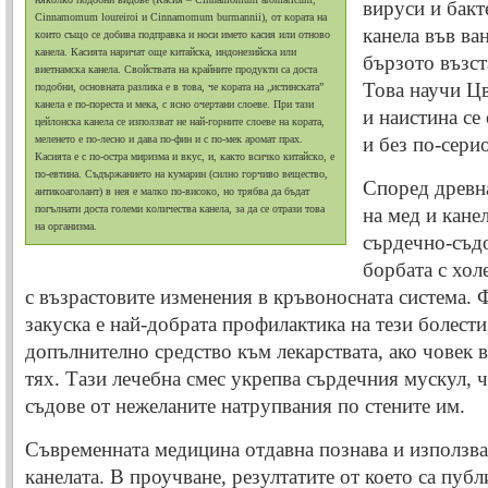
вируси и бакт
Cinnamomum loureiroi и Cinnamomum burmannii), от кората на
канела във ва
които също се добива подправка и носи името касия или отново
канела. Касията наричат още китайска, индонезийска или
бързото възст
виетнамска канела. Свойствата на крайните продукти са доста
Това научи Цв
подобни, основната разлика е в това, че кората на „истинската”
канела е по-пореста и мека, с ясно очертани слоеве. При тази
и наистина се
цейлонска канела се използват не най-горните слоеве на кората,
меленето е по-лесно и дава по-фин и с по-мек аромат прах.
и без по-сери
Касията е с по-остра миризма и вкус, и, както всичко китайско, е
по-евтина. Съдържанието на кумарин (силно горчиво вещество,
Според древн
антикоаголант) в нея е малко по-високо, но трябва да бъдат
погълнати доста големи количества канела, за да се отрази това
на мед и кане
на организма.
сърдечно-съдо
борбата с хол
с възрастовите изменения в кръвоносната система. Ф
закуска е най-добрата профилактика на тези болести,
допълнително средство към лекарствата, ако човек в
тях. Тази лечебна смес укрепва сърдечния мускул, 
съдове от нежеланите натрупвания по стените им.
Съвременната медицина отдавна познава и използва
канелата. В проучване, резултатите от което са публ