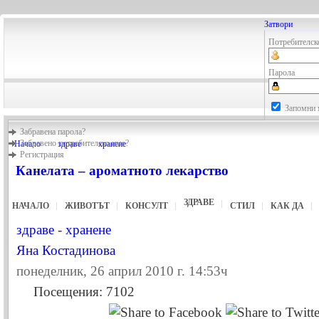
Затвори
Потребителск
Парола
Запомни 
Забравена парола?
Забравено потребителско име?
Начало
здраве
хранене
Регистрация
Канелата – ароматното лекарство
ЗДРАВЕ
НАЧАЛО
ЖИВОТЪТ
КОНСУЛТ
СТИЛ
КАК ДА
здраве
-
хранене
Яна Костадинова
понеделник, 26 април 2010 г. 14:53ч
Посещения: 7102