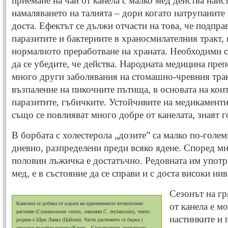
приемане на чай от канела с малко мед действа наис
намаляването на талията – дори когато натрупанит
доста. Ефектът се дължи отчасти на това, че подпра
паразитите и бактериите в храносмилателния тракт, 
нормалното преработване на храната. Необходими са
да се убедите, че действа. Народната медицина преп
много други заболявания на стомашно-чревния трак
възпаление на пикочните пътища, в основата на кои
паразитите, гъбичките. Устойчивите на медикамен
също се повлияват много добре от канелата, знаят г
В борбата с холестерола „дозите” са малко по-голе
дневно, разпределени преди всяко ядене. Според мн
половин лъжичка е достатъчно. Редовната им употр
мед, е в състояние да се справи и с доста високи ни
Сезонът на гр
Канелата се добива от кората на едноименното вечнозелено
от канела е м
растение (Cinnamomum verum, синоним C. zeylanicum), чиято
настинките и 
родина е Шри Ланка (Цейлон). Често растението се бърка с
няколко подобни видове (Касия – Cinnamomum aromaticum,