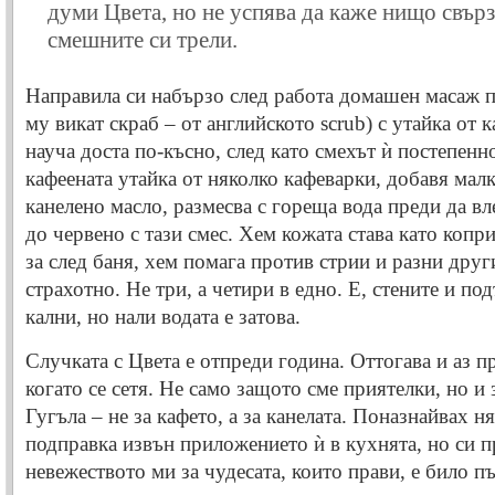
думи Цвета, но не успява да каже нищо свър
смешните си трели.
Направила си набързо след работа домашен масаж 
му викат скраб – от английското scrub) с утайка от к
науча доста по-късно, след като смехът ѝ постепенн
кафеената утайка от няколко кафеварки, добавя малк
канелено масло, размесва с гореща вода преди да вл
до червено с тази смес. Хем кожата става като копр
за след баня, хем помага против стрии и разни дру
страхотно. Не три, а четири в едно. Е, стените и под
кални, но нали водата е затова.
Случката с Цвета е отпреди година. Оттогава и аз п
когато се сетя. Не само защото сме приятелки, но и
Гугъла – не за кафето, а за канелата. Поназнайвах н
подправка извън приложението ѝ в кухнята, но си п
невежеството ми за чудесата, които прави, е било п