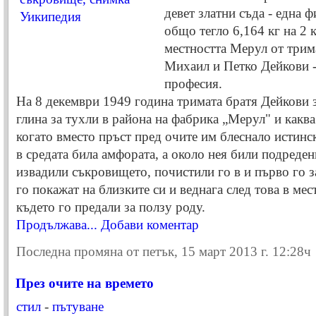
девет златни съда - една ф
общо тегло 6,164 кг на 2 
местността Мерул от трим
Михаил и Петко Дейкови -
професия.
На 8 декември 1949 година тримата братя Дейкови 
глина за тухли в района на фабрика „Мерул" и каква
когато вместо пръст пред очите им блеснало истинск
в средата била амфората, а около нея били подреден
извадили съкровището, почистили го в и първо го за
го покажат на близките си и веднага след това в ме
където го предали за ползу роду.
Продължава...
Добави коментар
Последна промяна от петък, 15 март 2013 г. 12:28ч
През очите на времето
стил
-
пътуване