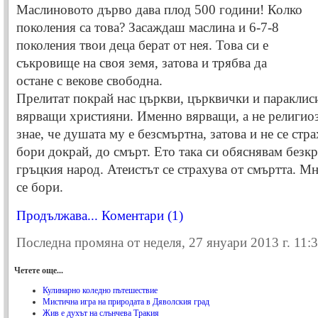
Маслиновото дърво дава плод 500 години! Колко
поколения са това? Засаждаш маслина и 6-7-8
поколения твои деца берат от нея. Това си е
съкровище на своя земя, затова и трябва да
остане с векове свободна.
Прелитат покрай нас църкви, църквички и параклиси
вярващи християни. Именно вярващи, а не религио
знае, че душата му е безсмъртна, затова и не се стра
бори докрай, до смърт. Ето така си обяснявам безк
гръцкия народ. Атеистът се страхува от смъртта. Мн
се бори.
Продължава...
Коментари (1)
Последна промяна от неделя, 27 януари 2013 г. 11:
Четете още...
Кулинарно коледно пътешествие
Мистична игра на природата в Дяволския град
Жив е духът на слънчева Тракия