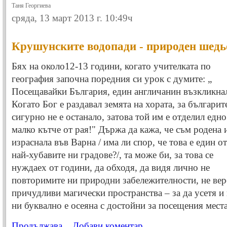
Таня Георгиева
сряда, 13 март 2013 г. 10:49ч
Крушунските водопади - природен шедь
Бях на около12-13 години, когато учителката по
география започна поредния си урок с думите: „
Посещавайки България, един англичанин възкликна
Когато Бог е раздавал земята на хората, за българит
сигурно не е останало, затова той им е отделил едно
малко кътче от рая!" Държа да кажа, че съм родена 
израснала във Варна / има ли спор, че това е един от
най-хубавите ни градове?/, та може би, за това се
нуждаех от години, да обходя, да видя лично не
повторимите ни природни забележителности, не вер
причудливи магически пространства – за да усетя и
ни буквално е осеяна с достойни за посещения места
Продължава...
Добави коментар