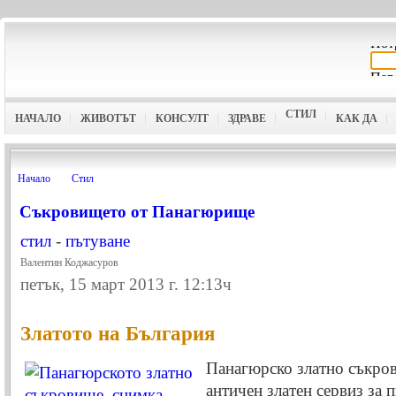
СТИЛ
НАЧАЛО
ЖИВОТЪТ
КОНСУЛТ
ЗДРАВЕ
КАК ДА
Начало
Стил
Съкровището от Панагюрище
стил
-
пътуване
Валентин Коджасуров
петък, 15 март 2013 г. 12:13ч
Златото на България
Панагюрско златно съкро
античен златен сервиз за п