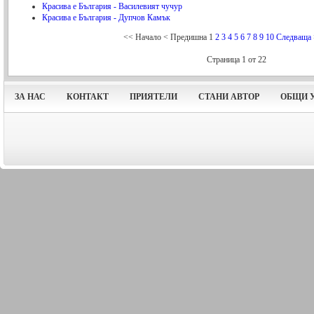
Красива е България - Василевият чучур
Красива е България - Дупчов Камък
<<
Начало
<
Предишна
1
2
3
4
5
6
7
8
9
10
Следваща
Страница 1 от 22
ЗА НАС
КОНТАКТ
ПРИЯТЕЛИ
СТАНИ АВТОР
ОБЩИ 