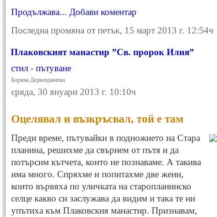
Продължава...
Добави коментар
Последна промяна от петък, 15 март 2013 г. 12:54ч
Плаковският манастир ”Св. пророк Илия”
стил
-
пътуване
Боряна Дервенджиева
сряда, 30 януари 2013 г. 10:10ч
Оцелявал и възкръсвал, той е там
Преди време, пътувайки в подножието на Стара
планина, решихме да свърнем от пътя и да
потърсим кътчета, които не познаваме. А такива
има много. Спряхме и попитахме две жени,
които вървяха по уличката на старопланинско
селце какво си заслужава да видим и така те ни
упътиха към Плаковския манастир. Признавам,