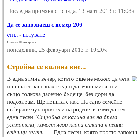
Последна промяна от сряда, 13 март 2013 г. 11:08ч
Да се запознаеш с номер 206
стил
-
пътуване
Станка Шингарова
понеделник, 25 февруари 2013 г. 10:20ч
Стройна се калина вие...
В една зимна вечер, когато още не можех да чета
и пиша се запознах с едно далечно минало и
също толкова далечно бъдеще, без дори да
подозирам. Ще попитате как. На едно семейно
събиране чух приятели на родителите ми да пеят
една песен "
Стройна се калина вие на брега
усамотени, кичест явор клони вплита в нейни
вейчици зелени...
". Една песен, която просто запомн