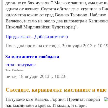
дори не го бях чувала. " Малко е закътан, ама вие щ
едната от жените. Светата обител се е сгушила в Ел
километра южно от град Велико Търново. Наблизо 
Велчево, и само на около два километра е Капиновс
Николай Мирликийски Чудотворец".
Продължава...
Добави коментар
Последна промяна от сряда, 30 януари 2013 г. 10:1
За маслините и свободата
стил
-
пътуване
Тоня Стойкова
петък, 18 януари 2013 г. 10:23ч
Съседите, карнавалът, маслините и още
Пътуваме към Кавала, Гърция. Прелитат покрай
нас маслинови дървета. И млади, и стари.