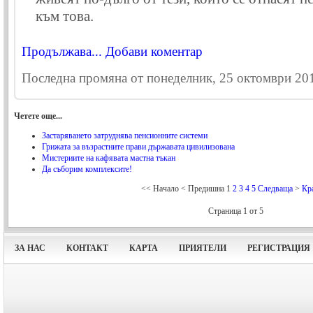
към това.
Продължава...
Добави коментар
Последна промяна от понеделник, 25 октомври 201
Четете още...
Застаряването затруднява пенсионните системи
Грижата за възрастните прави държавата цивилизована
Мистериите на кафявата мастна тъкан
Да съборим комплексите!
<<
Начало
<
Предишна
1
2
3
4
5
Следваща
>
Кр
Страница 1 от 5
ЗА НАС
КОНТАКТ
КАРТА
ПРИЯТЕЛИ
РЕГИСТРАЦИЯ