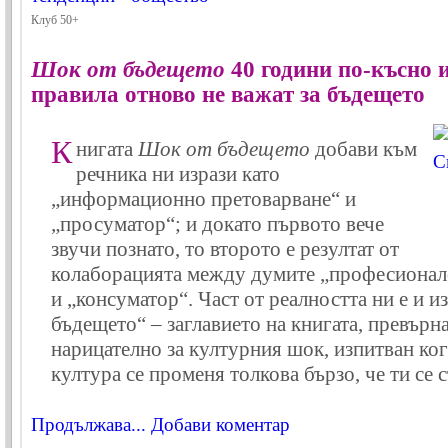
Клуб 50+
Шок от бъдещето
40 години по-късно 
правила отново не важат за бъдещето
К
нигата
Шок от бъдещето
добави към
речника ни изрази като
„информационно претоварване“ и
„просуматор“; и докато първото вече
звучи познато, то второто е резултат от
колаборацията между думите „професионал
и „консуматор“. Част от реалността ни е и и
бъдещето“ – заглавието на книгата, превърна
нарицателно за културния шок, изпитван ког
култура се променя толкова бързо, че ти се 
Продължава...
Добави коментар