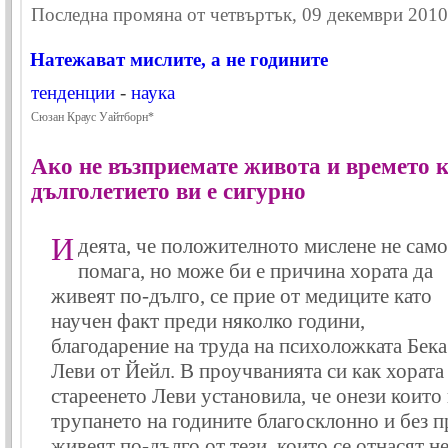
Последна промяна от четвъртък, 09 декември 2010 
Натежават мислите, а не годините
тенденции
-
наука
Сюзан Краус Уайтборн*
Ако не възприемате живота и времето к
дълголетието ви е сигурно
И
деята, че положителното мислене не само
помага, но може би е причина хората да
живеят по-дълго, се прие от медиците като
научен факт преди няколко години,
благодарение на труда на психоложката Бека
Леви от Йейл. В проучванията си как хората
стареенето Леви установила, че онези които 
трупането на годините благосклонно и без п
живеят по-дълго от тези, които се отнасят н