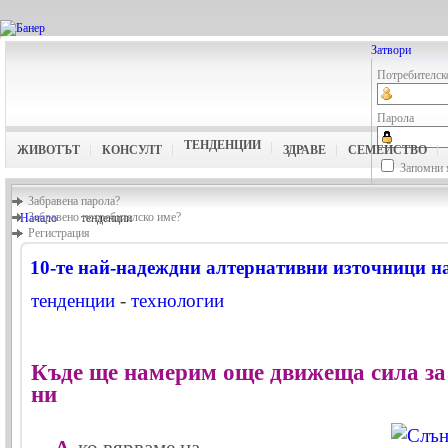
Затвори
Потребителск
Парола
ТЕНДЕНЦИИ
ЖИВОТЪТ
КОНСУЛТ
ЗДРАВЕ
СЕМЕЙСТВО
Запомни 
Забравена парола?
Забравено потребителско име?
Начало
тенденции
Регистрация
10-тe най-надеждни алтернативни източници н
тенденции
-
технологии
Къде ще намерим още движеща сила за
ни