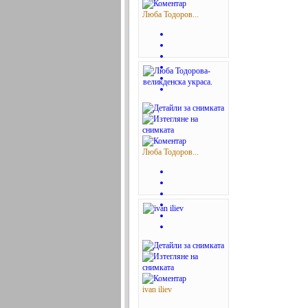
Люба Тодоров...
Люба Тодоров...
ivan iliev