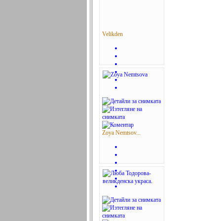
Velikden
Zoya Nemtsov...