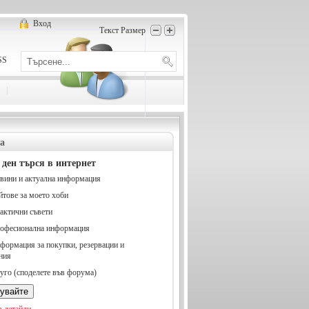
Вход
Текст Размер
SS
а
 ден търся в интернет
вини и актуална информация
йтове за моето хоби
актични съвети
офесионална информация
формация за покупки, резервации и
ния
уго (споделете във форума)