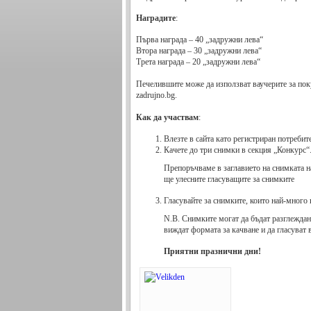
Наградите
:
Първа награда – 40 „задружни лева“
Втора награда – 30 „задружни лева“
Трета награда – 20 „задружни лева“
Печелившите може да използват ваучерите за поку
zadrujno.bg.
Как да участвам
:
Влезте в сайта като регистриран потребит
Качете до три снимки в секция „Конкурс“
Препоръчваме в заглавието на снимката на
ще улесните гласуващите за снимките
Гласувайте за снимките, които най-много 
N.B. Снимките могат да бъдат разглеждан
виждат формата за качване и да гласуват в
Приятни празнични дни!