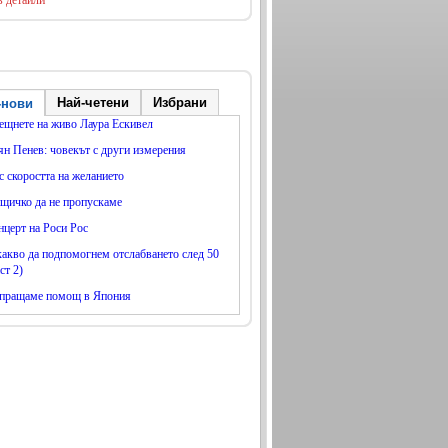
в детайли
Най-четени
Избрани
-нови
ещнете на живо Лаура Ескивел
ян Пенев: човекът с други измерения
с скоростта на желанието
щичко да не пропускаме
нцерт на Роси Рос
какво да подпомогнем отслабването след 50
ст 2)
пращаме помощ в Япония