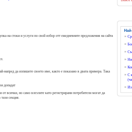
Вижте 
Най
пка на стоки и услуги по свой избор отт ежедневните предложения на сайта
Ср
Бо
Съ
ел.
Ни
.
Ко
й-напред да изпишете своето име, както е показано в двата примера. Така
С 
(ча
ви допадат
Из
и от всички, но само влезлите като регистрирани потребители могат да
 тази секция.