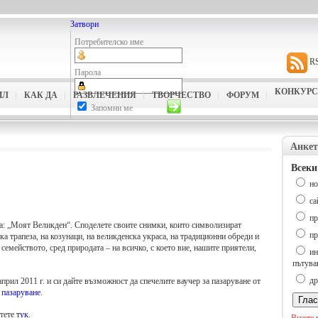
Затвори
Потребителско име
R
Парола
КОНКУРС
ИЛ
КАК ДА
РАЗВЛЕЧЕНИЯ
ТВОРЧЕСТВО
ФОРУМ
Запомни ме
Анкет
Всеки
но
са
пр
а: „Моят Великден“. Споделете своите снимки, които символизират
пр
ка трапеза, на козунаци, на великденска украса, на традиционни обреди и
 семейството, сред природата – на всичко, с което вие, нашите приятели,
ин
пътува
др
април 2011 г. и си дайте възможност да спечелите ваучер за пазаруване от
 пазаруване
.
етете
тук
.