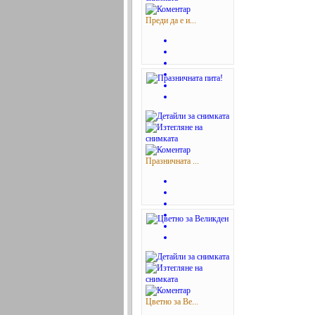
Преди да е и...
Празничната ...
Цветно за Ве...