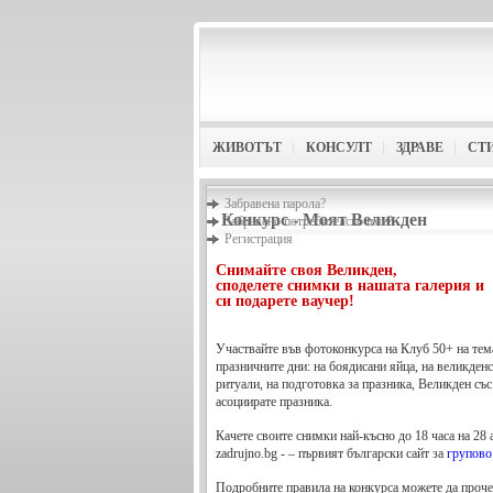
ЖИВОТЪТ
КОНСУЛТ
ЗДРАВЕ
СТ
Забравена парола?
Конкурс - Моят Великден
Забравено потребителско име?
Регистрация
Снимайте своя Великден,
споделете снимки в нашата галерия и
си подарете ваучер!
Участвайте във фотоконкурса на Клуб 50+ на тем
празничните дни: на боядисани яйца, на великденс
ритуали, на подготовка за празника, Великден със
асоциирате празника.
Качете своите снимки най-късно до 18 часа на 28 
zadrujno.bg - – първият български сайт за
групово
Подробните правила на конкурса можете да проч