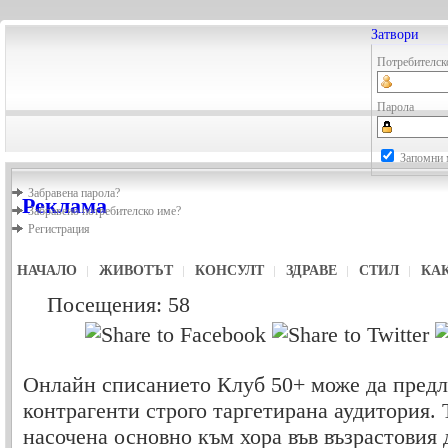
Затвори
Потребителск
Парола
Запомни 
Забравена парола?
Реклама
Забравено потребителско име?
Регистрация
НАЧАЛО
ЖИВОТЪТ
КОНСУЛТ
ЗДРАВЕ
СТИЛ
КАК
Посещения: 58
Онлайн списанието Клуб 50+ може да предл
контрагенти строго таргетирана аудитория. 
насочена основно към хора във възрастовия 