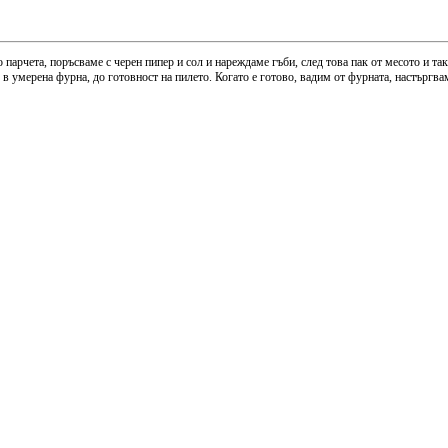
о парчета, поръсваме с черен пипер и сол и нареждаме гъби, след това пак от месото и т
 в умерена фурна, до готовност на пилето. Когато е готово, вадим от фурната, настъргва