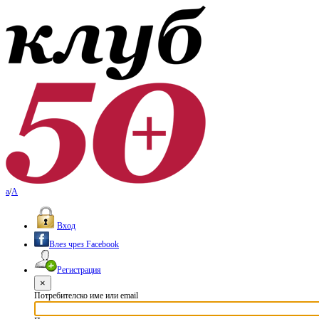
a
/
A
Вход
Влез чрез Facebook
Регистрация
×
Потребителско име или email