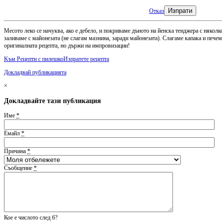
Изпрати
Отказ
Месото леко се начуква, ако е дебело, и покриваме дъното на йенска тенджера с няколк
заливаме с майонезата (не слагам мазнина, заради майонезата). Слагаме капака и печем
оригиналната рецепта, но държи на импровизации!
Kъм Рецепти с пилешко
Изпратете рецепта
Докладвай публикацията
×
Докладвайте тази публикация
Име
*
Емайл
*
Причина
*
Съобщение
*
Кое е числото след 6?