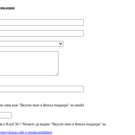
ликация
ли линк към "Вкусно пиле в йенска тенджера" по имейл
 в Клуб 50+! Можете да видите "Вкусно пиле в йенска тенджера" на:
ecipes/vkusno-pile-v-ienska-tendzhera