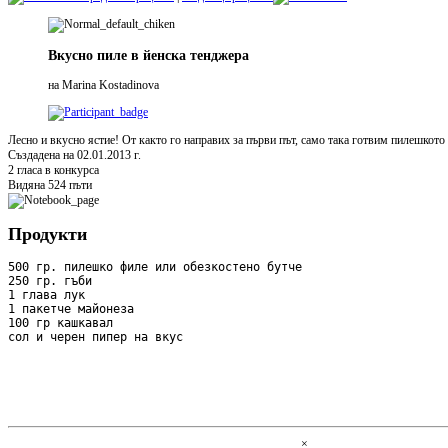
Вкусно пиле в йенска тенджера
на Marina Kostadinova
Лесно и вкусно ястие! От както го направих за първи път, само така готвим пилешкото 
Създадена на 02.01.2013 г.
2 гласа в конкурса
Видяна 524 пъти
Продукти
500 гр. пилешко филе или обезкостено бутче

250 гр. гъби

1 глава лук

1 пакетче майонеза

100 гр кашкавал

сол и черен пипер на вкус

×