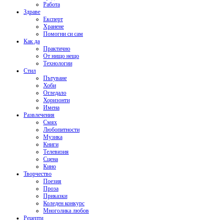
Работа
Здраве
Експерт
Хранене
Помогни си сам
Как да
Практично
От нищо нещо
Технологии
Стил
Пътуване
Хоби
Огледало
Хоризонти
Имена
Развлечения
Смях
Любопитности
Музика
Книги
Телевизия
Сцена
Кино
Творчество
Поезия
Проза
Приказки
Коледен конкурс
Многолика любов
Рецепти