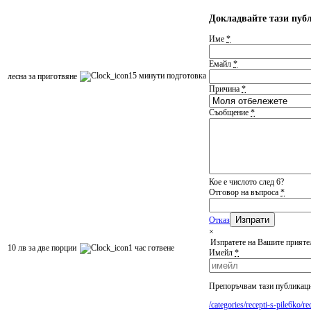
Докладвайте тази пуб
Име
*
Емайл
*
15 минути подготовка
леснa за приготвяне
Причина
*
Съобщение
*
Кое е числото след 6?
Отговор на въпроса
*
Отказ
×
Изпратете на Вашите прияте
10 лв за две порции
1 час готвене
Имейл
*
Препоръчвам тази публикация
/categories/recepti-s-pile6ko/r