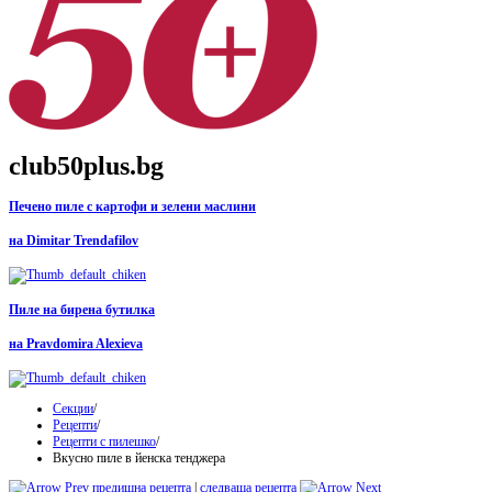
club50plus.bg
Печено пиле с картофи и зелени маслини
на Dimitar Trendafilov
Пиле на бирена бутилка
на Pravdomira Alexieva
Секции
/
Рецепти
/
Рецепти с пилешко
/
Вкусно пиле в йенска тенджера
предишна рецепта
|
следваща рецепта