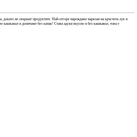
ака, докато не свършат продуктите. Най-отгоре нареждаме нарязан на кръгчета лук и
ме кашкавал и допичаме без капак! Става адски вкусно и без кашкавал, това е