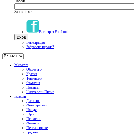
Парола
Запомни ме
Влез чрез Facebook
Регистрация
Забравена парола?
Животът
Общество
Кратки
Тенденции
Фамилия
Позиции
Читателски Писма
Консулт
Диетолог
Фитотерапевт
Имидж
Юрист
Психолог
Финанси
Пенсиониране
Градина