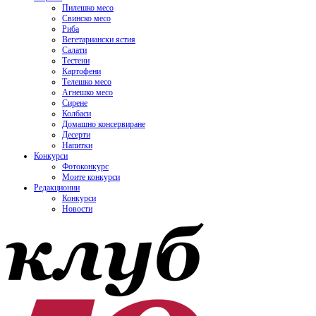
Пилешко месо
Свинско месо
Риба
Вегетариански ястия
Салати
Тестени
Картофени
Телешко месо
Агнешко месо
Сирене
Колбаси
Домашно консервиране
Десерти
Напитки
Конкурси
Фотоконкурс
Моите конкурси
Редакционни
Конкурси
Новости