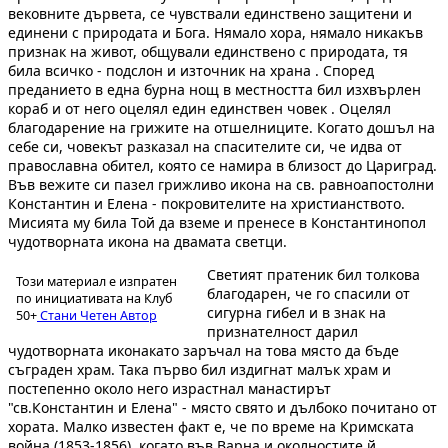
вековните дървета, се чувствали единствено защитени и
единени с природата и Бога. Нямало хора, нямало никакъв
признак на живот, общували единствено с природата, тя
била всичко - подслон и източник на храна . Според
преданието в една бурна нощ в местността бил изхвърлен
кораб и от него оцелял един единствен човек . Оцелял
благодарение на грижите на отшелниците. Когато дошъл на
себе си, човекът разказал на спасителите си, че идва от
православна обител, която се намира в близост до Цариград.
Във вежите си пазел грижливо икона на св. равноапостолни
Константин и Елена - покровителите на христианството.
Мисията му била Той да вземе и пренесе в Константинопол
чудотворната икона на двамата светци.
Светият пратеник бил толкова
Този материал е изпратен
благодарен, че го спасили от
по инициативата на Клуб
сигурна гибел и в знак на
50+
Стани Четен Автор
признателност дарил
чудотворната иконакато заръчал на това място да бъде
съграден храм. Така първо бил издигнат малък храм и
постепенно около него израстнал манастирът
"св.Константин и Елена" - място свято и дълбоко почитано от
хората. Малко известен факт е, че по време на Кримската
война (1853-1856), когато във Варна и околностите й