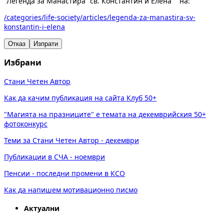
"Легенда за Манастира "св. Константин и Елена"" на:
/categories/life-society/articles/legenda-za-manastira-sv-
konstantin-i-elena
Отказ
Изпрати
Избрани
Стани Четен Автор
Как да качим публикация на сайта Клуб 50+
"Магията на празниците" е темата на декемврийския 50+
фотоконкурс
Теми за Стани Четен Автор - декември
Публикации в СЧА - ноември
Пенсии - последни промени в КСО
Как да напишем мотивационно писмо
Актуални