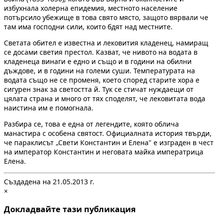
избухнала холерна епидемия, местното население
потърсило убежище в това свято място, защото вярвали че
там има господни сили, които бдят над местните.
Светата обител е известна и лековития кладенец, намиращ
се досами светия престол. Казват, че нивото на водата в
кладенеца винаги е едно и също и в години на обилни
дъждове, и в години на големи суши. Температурата на
водата също не се променя, което според старите хора е
сигурен знак за светостта й. Тук се стичат нуждаещи от
цялата страна и много от тях споделят, че лековитата вода
наистина им е помогнала.
Разбира се, това е една от легендите, която облича
манастира с особена святост. Официалната история твърди,
че параклисът „Свети Константин и Елена" е изграден в чест
на император Константин и неговата майка императрица
Елена.
Създадена на 21.05.2013 г.
×
Докладвайте тази публикация