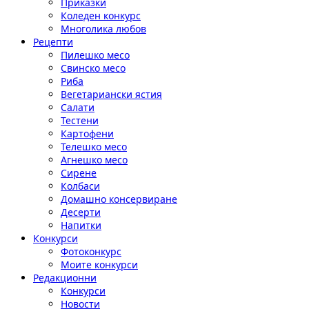
Приказки
Коледен конкурс
Многолика любов
Рецепти
Пилешко месо
Свинско месо
Риба
Вегетариански ястия
Салати
Тестени
Картофени
Телешко месо
Агнешко месо
Сирене
Колбаси
Домашно консервиране
Десерти
Напитки
Конкурси
Фотоконкурс
Моите конкурси
Редакционни
Конкурси
Новости