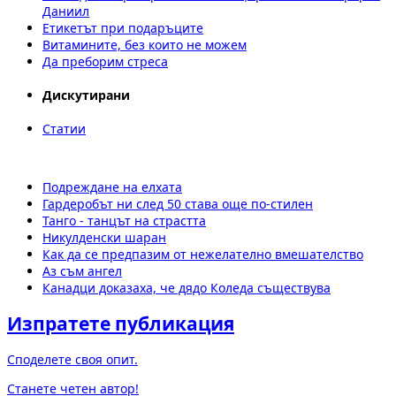
Даниил
Етикетът при подаръците
Витамините, без които не можем
Да преборим стреса
Дискутирани
Статии
Подреждане на елхата
Гардеробът ни след 50 става още по-стилен
Танго - танцът на страстта
Никулденски шаран
Как да се предпазим от нежелателно вмешателство
Аз съм ангел
Канадци доказаха, че дядо Коледа съществува
Изпратете публикация
Споделете своя опит.
Станете четен автор!