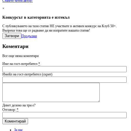
Станете четен автор!
×
Kонкурсът в категорията е изтекъл
С публикуването на тази статия НЕ участвате в активен конкурс на Клуб 50+.
Въпреки това ще се радваме да ни изпратите вашата статия!
Затвори
Продължи
Коментари
Все още няма коментари
Име на гост-потребител
*
Имейл на гост-потребител (скрит)
Девет делено на три е?
Отговор:
*
За нас