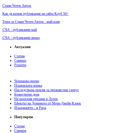
Стани Четен Автор
Как да качим публикация на сайта Клуб 50+
Теми за Стани Четен Автор - май-юни
СЧА - публикации май
СЧА - публикации април
Актуални
Статии
Снимки
Рецепти
Черешово време
Пощенската марка
Наследствена пенсия за преживелия съпруг
Божествени деца
На шопския празник в Лозен
Ефектът на Доминото от Мери Джейн Кларк
Изкачването - в Рила
Популярни
Статии
Снимки