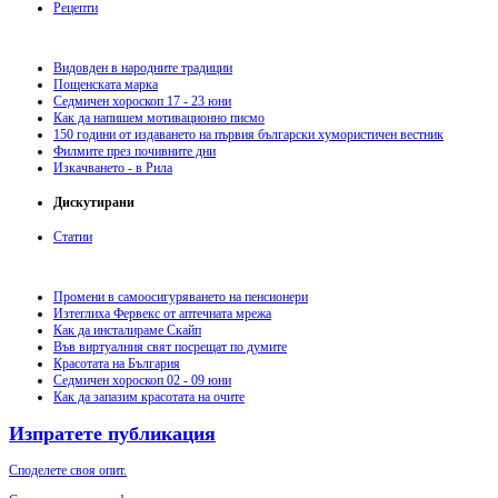
Рецепти
Видовден в народните традиции
Пощенската марка
Седмичен хороскоп 17 - 23 юни
Как да напишем мотивационно писмо
150 години от издаването на първия български хумористичен вестник
Филмите през почивните дни
Изкачването - в Рила
Дискутирани
Статии
Промени в самоосигуряването на пенсионери
Изтеглиха Фервекс от аптечната мрежа
Как да инсталираме Скайп
Във виртуалния свят посрещат по думите
Красотата на България
Седмичен хороскоп 02 - 09 юни
Как да запазим красотата на очите
Изпратете публикация
Споделете своя опит.