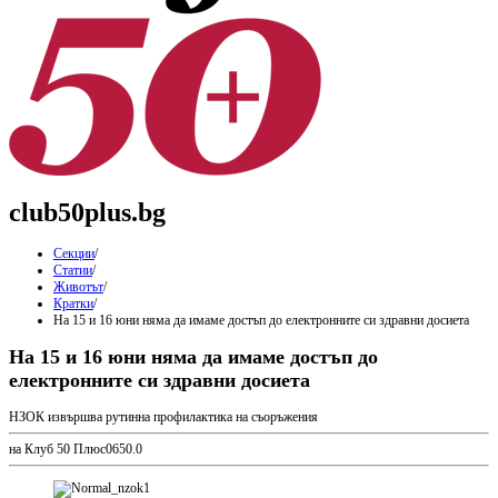
club50plus.bg
Секции
/
Статии
/
Животът
/
Кратки
/
На 15 и 16 юни няма да имаме достъп до електронните си здравни досиета
На 15 и 16 юни няма да имаме достъп до
електронните си здравни досиета
НЗОК извършва рутинна профилактика на съоръжения
на Клуб 50 Плюс
0
65
0.0