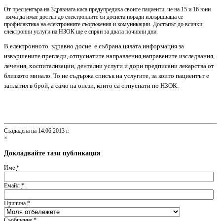
От пресцентъра на Здравната каса предупредиха своите пациенти, че на 15 и 16 юни
няма да имат достъп до електронните си досиета поради извършваща се
профилактика на електронните съоръжения и комуникации. Достъпът до всички
електронни услуги на НЗОК ще е спрян за двата почивни дни.
В електронното здравно досие
е събрана цялата информация за
извършените прегледи, отпуснатите направления,направените изследвания,
лечения, хоспитализации, дентални услуги и дори предписани лекарства от
близкото минало. То не съдържа списък на услугите, за които пациентът е
заплатил в брой, а само на онези, които са отпуснати по НЗОК.
Създадена на 14.06.2013 г.
×
Докладвайте тази публикация
Име
*
Емайл
*
Причина
*
Съобщение
*