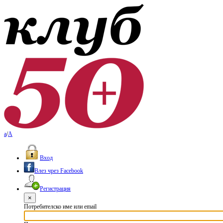
a
/
A
Вход
Влез чрез Facebook
Регистрация
×
Потребителско име или email