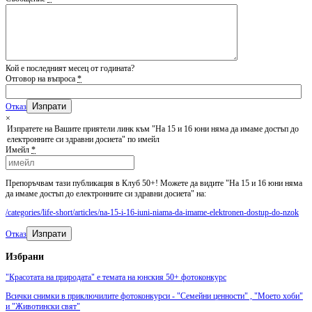
Кой е последният месец от годината?
Отговор на въпроса
*
Отказ
×
Изпратете на Вашите приятели линк към "На 15 и 16 юни няма да имаме достъп до
електронните си здравни досиета" по имейл
Имейл
*
Препоръчвам тази публикация в Клуб 50+! Можете да видите "На 15 и 16 юни няма
да имаме достъп до електронните си здравни досиета" на:
/categories/life-short/articles/na-15-i-16-iuni-niama-da-imame-elektronen-dostup-do-nzok
Изпрати
Отказ
Избрани
"Красотата на природата" е темата на юнския 50+ фотоконкурс
Всички снимки в приключилите фотоконкурси - "Семейни ценности" , "Моето хоби"
и "Животински свят"