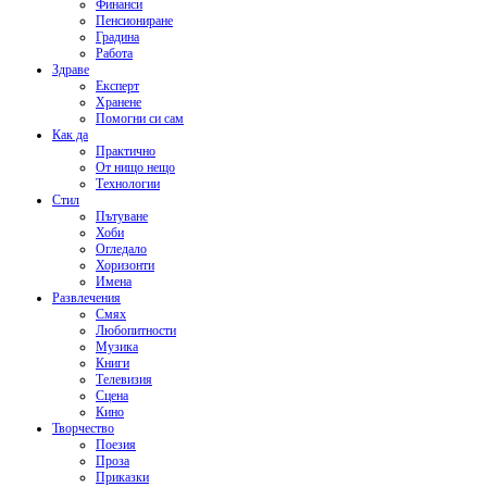
Финанси
Пенсиониране
Градина
Работа
Здраве
Експерт
Хранене
Помогни си сам
Как да
Практично
От нищо нещо
Технологии
Стил
Пътуване
Хоби
Огледало
Хоризонти
Имена
Развлечения
Смях
Любопитности
Музика
Книги
Телевизия
Сцена
Кино
Творчество
Поезия
Проза
Приказки