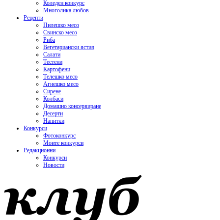
Коледен конкурс
Многолика любов
Рецепти
Пилешко месо
Свинско месо
Риба
Вегетариански ястия
Салати
Тестени
Картофени
Телешко месо
Агнешко месо
Сирене
Колбаси
Домашно консервиране
Десерти
Напитки
Конкурси
Фотоконкурс
Моите конкурси
Редакционни
Конкурси
Новости