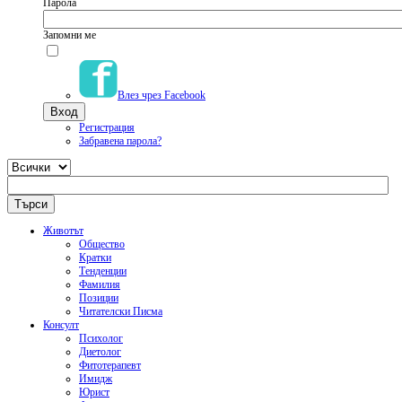
Парола
Запомни ме
Влез чрез Facebook
Регистрация
Забравена парола?
Животът
Общество
Кратки
Тенденции
Фамилия
Позиции
Читателски Писма
Консулт
Психолог
Диетолог
Фитотерапевт
Имидж
Юрист