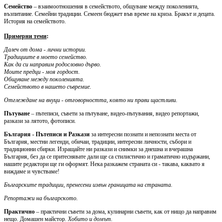
Семейство
– взаимоотношения в семейството, общуване между поколенията,
възпитание. Семейни традиции. Семеен бюджет във време на криза. Бракът и децата.
История на семейството.
Примерни теми
:
Далеч от дома - лични истории.
Традициите в моето семейство.
Как да си направим родословно дърво.
Моите предци - моя гордост.
Общуване между поколенията.
Семейството в нашето съвремие.
Отглеждане на внуци - отговорността, която ни прави щастливи.
Пътуване
– пътеписи, съвети за пътуване, видео-пътувания, видео репортажи,
разкази за лятото, фотописи.
България - Пътеписи и Разкази
за интересни познати и непознати места от
България, местни легенди, обичаи, традиции, интересни личности, събори и
традиционни сбирки. Изращайте ни разкази и снимки за днешна и вчерашна
България, без да се притеснявате дали ще са стилистично и граматично издържани,
нашите редактори ще ги оформят. Нека разкажем страната си - такава, каквато я
виждаме и чувстваме!
Българските традиции, пренесени извън границата на страната.
Репортажи на българското.
Практично
– практични съвети за дома, кулинарни съвети, как от нищо да направим
нещо. Домашен майстор.
Хобито и домът.