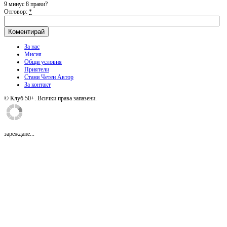
9 минус 8 прави?
Отговор:
*
За нас
Мисия
Общи условия
Приятели
Стани Четен Автор
За контакт
© Клуб 50+. Всички права запазени.
зареждане...