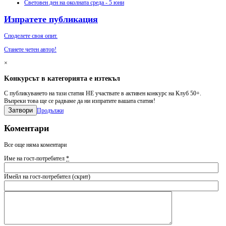
Световен ден на околната среда - 5 юни
Изпратете публикация
Споделете своя опит.
Станете четен автор!
×
Kонкурсът в категорията е изтекъл
С публикуването на тази статия НЕ участвате в активен конкурс на Клуб 50+.
Въпреки това ще се радваме да ни изпратите вашата статия!
Затвори
Продължи
Коментари
Все още няма коментари
Име на гост-потребител
*
Имейл на гост-потребител (скрит)