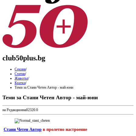
club50plus.bg
Секции
/
Статии
/
Животът
/
Кратки
/
Теми за Стани Четен Автор - май-юни
Теми за Стани Четен Автор - май-юни
на Редакционна
0
232
0.0
Стани Четен Автор
в пролетно настроение