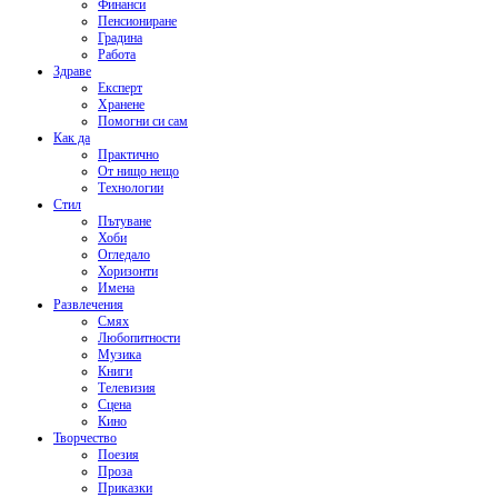
Финанси
Пенсиониране
Градина
Работа
Здраве
Експерт
Хранене
Помогни си сам
Как да
Практично
От нищо нещо
Технологии
Стил
Пътуване
Хоби
Огледало
Хоризонти
Имена
Развлечения
Смях
Любопитности
Музика
Книги
Телевизия
Сцена
Кино
Творчество
Поезия
Проза
Приказки