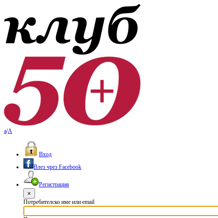
a
/
A
Вход
Влез чрез Facebook
Регистрация
×
Потребителско име или email