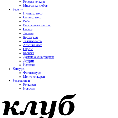
Коледен конкурс
Многолика любов
Рецепти
Пилешко месо
Свинско месо
Риба
Вегетариански ястия
Салати
Тестени
Картофени
Телешко месо
Агнешко месо
Сирене
Колбаси
Домашно консервиране
Десерти
Напитки
Конкурси
Фотоконкурс
Моите конкурси
Редакционни
Конкурси
Новости