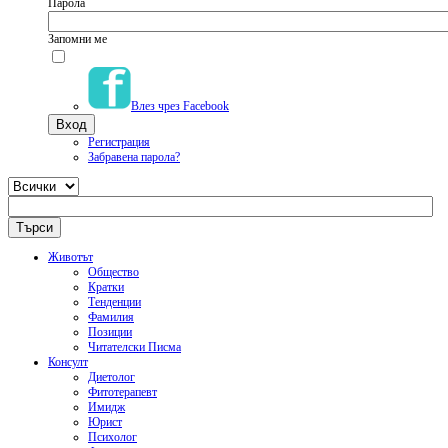
Парола
Запомни ме
Влез чрез Facebook
Регистрация
Забравена парола?
Животът
Общество
Кратки
Тенденции
Фамилия
Позиции
Читателски Писма
Консулт
Диетолог
Фитотерапевт
Имидж
Юрист
Психолог