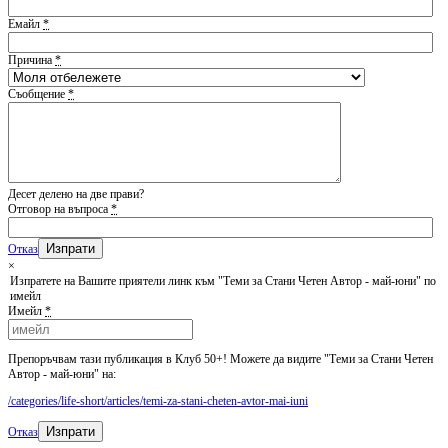
Емайл
*
Причина
*
Съобщение
*
Десет делено на две прави?
Отговор на въпроса
*
Отказ
×
Изпратете на Вашите приятели линк към "Теми за Стани Четен Автор - май-юни" по
имейл
Имейл
*
Препоръчвам тази публикация в Клуб 50+! Можете да видите "Теми за Стани Четен
Автор - май-юни" на:
/categories/life-short/articles/temi-za-stani-cheten-avtor-mai-iuni
Изпрати
Отказ