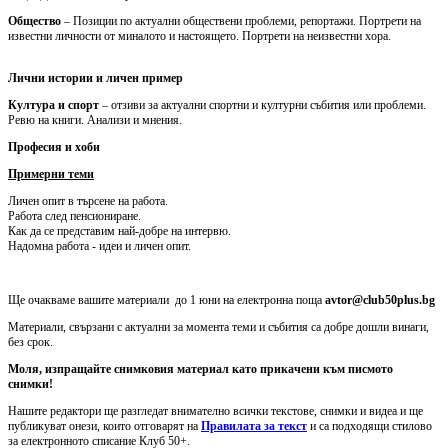
Общество
– Позиции по актуални обществени проблеми, репортажи. Портрети на
известни личности от миналото и настоящето. Портрети на неизвестни хора.
Лични истории и личен пример
Култура и спорт
– отзиви за актуални спортни и културни събития или проблеми.
Ревю на книги. Анализи и мнения.
Професия и хоби
Примерни теми
Личен опит в търсене на работа.
Работа след пенсиониране.
Как да се представим най-добре на интервю.
Надомна работа - идеи и личен опит.
Ще очакваме вашите материали до 1 юни на електронна поща
avtor@club50plus.bg
Материали, свързани с актуални за момента теми и събития са добре дошли винаги,
без срок.
Моля, изпращайте снимковия материал като прикачени към писмото
снимки!
Нашите редактори ще разгледат внимателно всички текстове, снимки и видеа и ще
публикуват онези, които отговарят на
Правилата за текст
и са подходящи стилово
за електронното списание Клуб 50+.