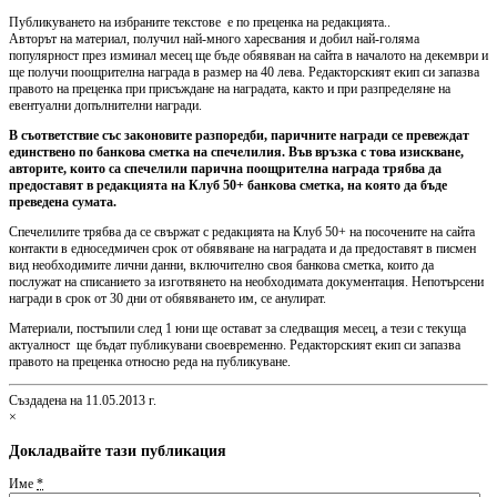
Публикуването на избраните текстове е по преценка на редакцията..
Авторът на материал, получил най-много харесвания и добил най-голяма
популярност през изминал месец ще бъде обявяван на сайта в началото на декември и
ще получи поощрителна награда в размер на 40 лева. Редакторският екип си запазва
правото на преценка при присъждане на наградата, както и при разпределяне на
евентуални допълнителни награди.
В съответствие със законовите разпоредби, паричните награди се превеждат
единствено по банкова сметка на спечелилия. Във връзка с това изискване,
авторите, които са спечелили парична поощрителна награда трябва да
предоставят в редакцията на Клуб 50+ банкова сметка, на която да бъде
преведена сумата.
Спечелилите трябва да се свържат с редакцията на Клуб 50+ на посочените на сайта
контакти в едноседмичен срок от обявяване на наградата и да предоставят в писмен
вид необходимите лични данни, включително своя банкова сметка, които да
послужат на списанието за изготвянето на необходимата документация. Непотърсени
награди в срок от 30 дни от обявяването им, се анулират.
Материали, постъпили след 1 юни ще остават за следващия месец, а тези с текуща
актуалност ще бъдат публикувани своевременно. Редакторският екип си запазва
правото на преценка относно реда на публикуване.
Създадена на 11.05.2013 г.
×
Докладвайте тази публикация
Име
*