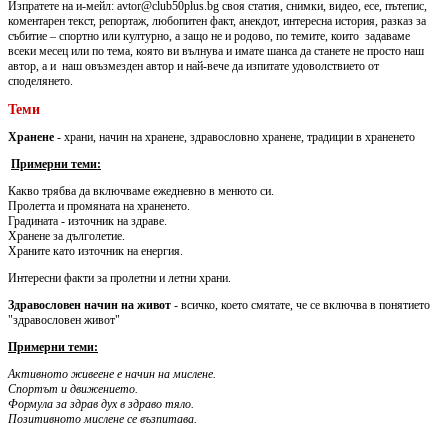
Изпратете на и-мейл: avtor@club50plus.bg своя статия, снимки, видео, есе, пътепис,
коментарен текст, репортаж, любопитен факт, анекдот, интересна история, разказ за
събитие – спортно или културно, а защо не и родово, по темите, които задаваме
всеки месец или по тема, която ви вълнува и имате шанса да станете не просто наш
автор, а и наш овъзмезден автор и най-вече да изпитате удоволствието от
споделянето.
Теми
Хранене
- храни, начин на хранене, здравословно хранене, традиции в храненето
Примерни теми:
Какво трябва да включваме ежедневно в менюто си.
Пролетта и промяната на храненето.
Градината - източник на здраве.
Хранене за дълголетие.
Храните като източник на енергия.
Интересни факти за пролетни и летни храни.
Здравословен начин на живот
- всичко, което смятате, че се включва в понятието
"здравословен живот"
Примерни теми:
Активното живеене е начин на мислене.
Спортът и движението.
Формула за здрав дух в здраво тяло.
Позитивното мислене се възпитава.