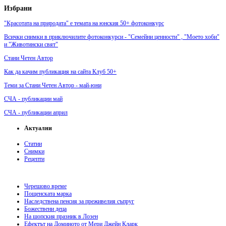
Избрани
"Красотата на природата" е темата на юнския 50+ фотоконкурс
Всички снимки в приключилите фотоконкурси - "Семейни ценности" , "Моето хоби"
и "Животински свят"
Стани Четен Автор
Как да качим публикация на сайта Клуб 50+
Теми за Стани Четен Автор - май-юни
СЧА - публикации май
СЧА - публикации април
Актуални
Статии
Снимки
Рецепти
Черешово време
Пощенската марка
Наследствена пенсия за преживелия съпруг
Божествени деца
На шопския празник в Лозен
Ефектът на Доминото от Мери Джейн Кларк