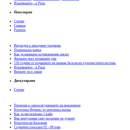
Изкачването - в Рила
Популярни
Статии
Снимки
Рецепти
Видовден в народните традиции
Пощенската марка
Как да напишем мотивационно писмо
Филмите през почивните дни
150 години от издаването на първия български хумористичен вестник
Изкачването - в Рила
Вярвате ли в знаци
Дискутирани
Статии
Промени в самоосигуряването на пенсионери
Изтеглиха Фервекс от аптечната мрежа
Как да инсталираме Скайп
Във виртуалния свят посрещат по думите
Красотата на България
Седмичен хороскоп 02 - 09 юни