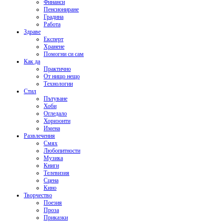
Финанси
Пенсиониране
Градина
Работа
Здраве
Експерт
Хранене
Помогни си сам
Как да
Практично
От нищо нещо
Технологии
Стил
Пътуване
Хоби
Огледало
Хоризонти
Имена
Развлечения
Смях
Любопитности
Музика
Книги
Телевизия
Сцена
Кино
Творчество
Поезия
Проза
Приказки