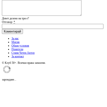
Девет делено на три е?
Отговор:
*
За нас
Мисия
Общи условия
Приятели
Стани Четен Автор
За контакт
© Клуб 50+. Всички права запазени.
зареждане...