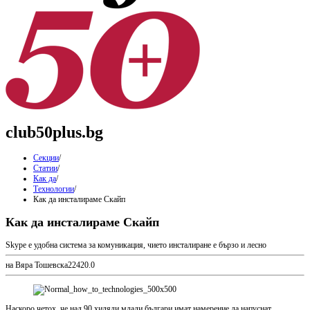
club50plus.bg
Секции
/
Статии
/
Как да
/
Технологии
/
Как да инсталираме Скайп
Как да инсталираме Скайп
Skype е удобна система за комуникация, чието инсталиране е бързо и лесно
на Вяра Тошевска
2
242
0.0
Наскоро четох, че над 90 хиляди млади българи имат намерение да напуснат