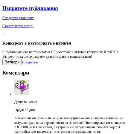
Изпратете публикация
Споделете своя опит.
Станете четен автор!
×
Kонкурсът в категорията е изтекъл
С публикуването на тази статия НЕ участвате в активен конкурс на Клуб 50+.
Въпреки това ще се радваме да ни изпратите вашата статия!
Затвори
Продължи
Коментари
Даниела написа:
Преди 13 дни
А бихте ли ми обяснили защо всяка сутрин когато си пусна скайпа ми се
актуализира с нова версия, която аз не желая? Инсталирала съм си версия
3.8.0.188 и си я харесвам, а сутрин ми е актуализиран с новата 5-ца? В
настройки съм посочила, че не желая актуализации, но не