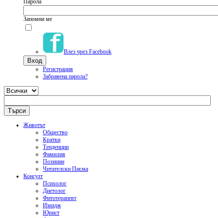
Парола
Запомни ме
Влез чрез Facebook
Регистрация
Забравена парола?
Животът
Общество
Кратки
Тенденции
Фамилия
Позиции
Читателски Писма
Консулт
Психолог
Диетолог
Фитотерапевт
Имидж
Юрист