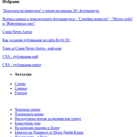
Избрани
"Красотата на природата" е темата на юнския 50+ фотоконкурс
Всички снимки в приключилите фотоконкурси - "Семейни ценности" , "Моето хоби"
и "Животински свят"
Стани Четен Автор
Как да качим публикация на сайта Клуб 50+
Теми за Стани Четен Автор - май-юни
СЧА - публикации май
СЧА - публикации април
Актуални
Статии
Снимки
Рецепти
Черешово време
Пощенската марка
Наследствена пенсия за преживелия съпруг
Божествени деца
На шопския празник в Лозен
Ефектът на Доминото от Мери Джейн Кларк
Изкачването - в Рила