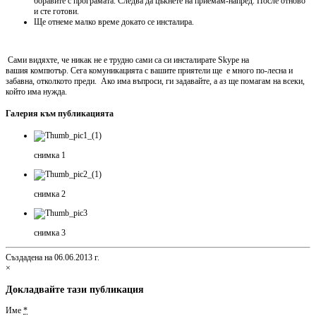
боравите с програмата. Следва да цъкнете на приемам-напред. После отново
и сте готови.
Ще отнеме малко време докато се инсталира.
Сами видяхте, че никак не е трудно сами са си инсталирате Skype на
вашия компютър. Сега комуникацията с вашите приятели ще е много по-лесна и
забавна, отколкото преди. Ако има въпроси, ги задавайте, а аз ще помагам на всеки,
който има нужда.
Галерия към публикацията
снимка 1
снимка 2
снимка 3
Създадена на 06.06.2013 г.
×
Докладвайте тази публикация
Име
*