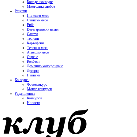
Коледен конкурс
Многолика любов
Рецепти
Пилешко месо
Свинско месо
Риба
Вегетариански ястия
Салати
Тестени
Картофени
Телешко месо
Агнешко месо
Сирене
Колбаси
Домашно консервиране
Десерти
Напитки
Конкурси
Фотоконкурс
Моите конкурси
Редакционни
Конкурси
Новости