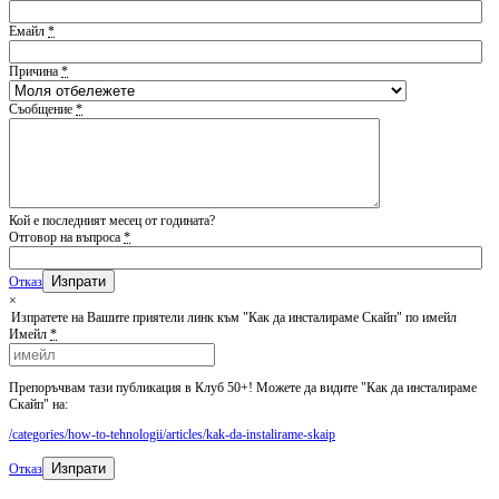
Емайл
*
Причина
*
Съобщение
*
Кой е последният месец от годината?
Отговор на въпроса
*
Отказ
×
Изпратете на Вашите приятели линк към "Как да инсталираме Скайп" по имейл
Имейл
*
Препоръчвам тази публикация в Клуб 50+! Можете да видите "Как да инсталираме
Скайп" на:
/categories/how-to-tehnologii/articles/kak-da-instalirame-skaip
Изпрати
Отказ