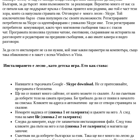
България, за да търсят нови възможности за реализация. Вероятно много от вас са
се питали как ще поддържат връзка с близък приятел или роднина, ако той е част тези
хора, които са напуснали страната ни. Отговорът е много лесен - Skype. Той
изключително бързо стана популярен със своите възможности. Регистрираните
потребители на Skype са идентифицирани с уникално Skype име. Тези регистрирани
потребители комуникират, както чрез мигновени съобщения така и с гласов
чат. Програмата позволява групови чатове, емотикони, съхраняване на историята на
разговорите и редактиране на предишни съобщения, а ако имате камера и видео
разговори.
За да си го инсталирате не са ви нужни, кой знае какви параметри на компютъра, също
така обикновено е в пакет с всеки Windows и Vista.
Инсталирането е лесно , като детска игра. Ето как става:
Напишете в търсачката Google -
Skype download.
Не се притеснявайте,
програмата е безплатна.
Ще ви се появят много сайтове, от които можете го свалите. Аз ви съветвам
да изберете този на самата програма. Би трябвало да ви се появи в началото
на списъка. Кликнете на адреса и автоматично ще ви се отвори страницата за
сваляне.
Немарете надписа от (
снимка 1 от галерията
) и цъкнете на него. А след
това на
save file
(
снимка 2 от галерията
)
Следва да намерите, къде сте запаметили инсталационния файл. След това
кликнете два пъти на него и run
(снимка 3 от галерията
) и магията ще
започне.
Съветвам ви да изберете български за език. Така ще ви е много по-лесно да