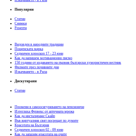
Популярни
Статии
Снимки
Рецепти
Видовден в народните традиции
Пощенската марка
Седмичен хороскоп 17 - 23 юни
Как да напишем мотивационно писмо
150 години от издаването на първия български хумористичен вестник
Филмите през почивните дни
Изкачването - в Рила
Дискутирани
Статии
Промени в самоосигуряването на пенсионери
Изтеглиха Фервекс от аптечната мрежа
Как да инсталираме Скайп
Във виртуалния свят посрещат по думите
Красотата на България
Седмичен хороскоп 02 - 09 юни
Как да запазим красотата на очите