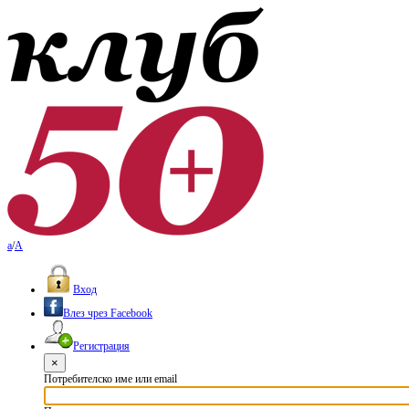
a
/
A
Вход
Влез чрез Facebook
Регистрация
×
Потребителско име или email