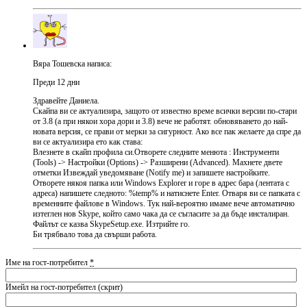
Вяра Тошевска написа:
Преди 12 дни
Здравейте Даниела.
Скайпа ви се актуализира, защото от известно време всички версии по-стари
от 3.8 (а при някои хора дори и 3.8) вече не работят. обновяването до най-
новата версия, се прави от мерки за сигурност. Ако все пак желаете да спре да
ви се актуализира ето как става:
Влезнете в скайп профила си.Отворете следните менюта : Инструменти
(Tools) -> Настройки (Options) -> Разширени (Advanced). Махнете двете
отметки Извеждай уведомяване (Notify me) и запишете настройките.
Отворете някоя папка или Windows Explorer и горе в адрес бара (лентата с
адреса) напишете следното: %temp% и натиснете Enter. Отваря ви се папката с
временните файлове в Windows. Тук най-вероятно имаме вече автоматично
изтеглен нов Skype, който само чака да се съгласите за да бъде инсталиран.
Файлът се казва SkypeSetup.exe. Изтрийте го.
Би трябвало това да свърши работа.
Име на гост-потребител
*
Имейл на гост-потребител (скрит)