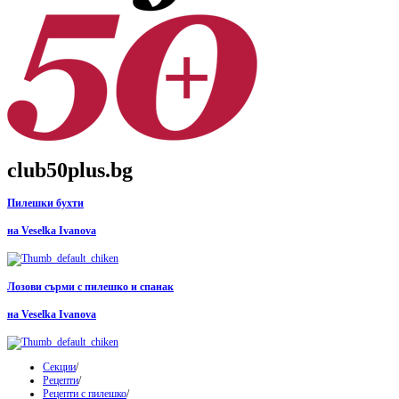
club50plus.bg
Пилешки бухти
на Veselka Ivanova
Лозови сърми с пилешко и спанак
на Veselka Ivanova
Секции
/
Рецепти
/
Рецепти с пилешко
/