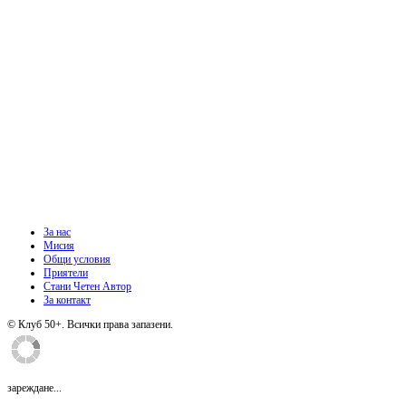
За нас
Мисия
Общи условия
Приятели
Стани Четен Автор
За контакт
© Клуб 50+. Всички права запазени.
зареждане...