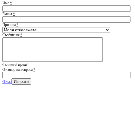
Име
*
Емайл
*
Причина
*
Съобщение
*
9 минус 8 прави?
Отговор на въпроса
*
Отказ