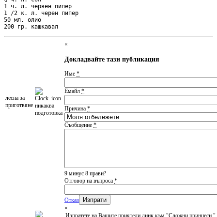
1 ч. л. червен пипер

1 /2 к. л. черен пипер

50 мл. олио

200 гр. кашкавал
×
Докладвайте тази публикация
Име
*
Емайл
*
леснa за
приготвяне
никаква
Причина
*
подготовка
Съобщение
*
9 минус 8 прави?
Отговор на въпроса
*
Отказ
×
Изпратете на Вашите приятели линк към "Сложни принцеси "