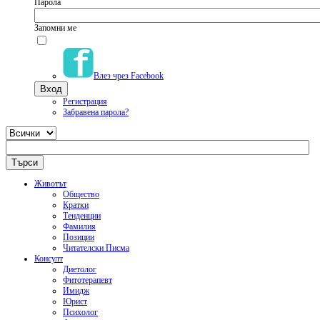
Парола
Запомни ме
Влез чрез Facebook
Регистрация
Забравена парола?
Животът
Общество
Кратки
Тенденции
Фамилия
Позиции
Читателски Писма
Консулт
Диетолог
Фитотерапевт
Имидж
Юрист
Психолог