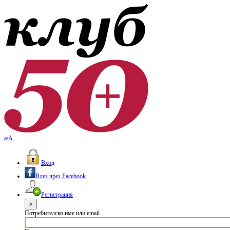
a
/
A
Вход
Влез чрез Facebook
Регистрация
×
Потребителско име или email