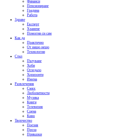
Финанси
Пенсиониране
Градина
Работа
Здраве
Експерт
Хранене
Помогни си сам
Как да
Практично
От нищо нещо
Технологии
Стил
Пътуване
Хоби
Огледало
Хоризонти
Имена
Развлечения
Смях
Любопитности
Музика
Книги
Телевизия
Сцена
Кино
Творчество
Поезия
Проза
Приказки