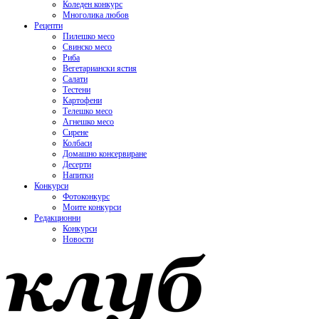
Коледен конкурс
Многолика любов
Рецепти
Пилешко месо
Свинско месо
Риба
Вегетариански ястия
Салати
Тестени
Картофени
Телешко месо
Агнешко месо
Сирене
Колбаси
Домашно консервиране
Десерти
Напитки
Конкурси
Фотоконкурс
Моите конкурси
Редакционни
Конкурси
Новости