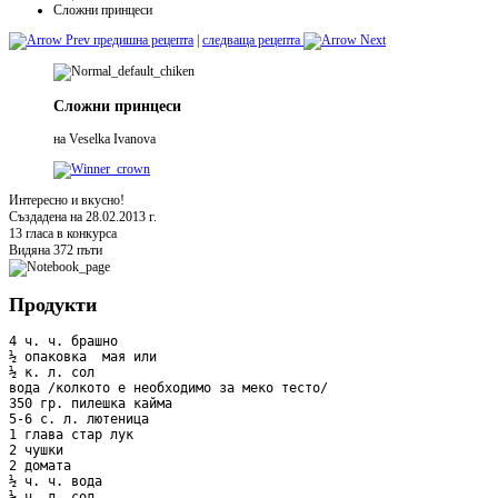
Сложни принцеси
предишна рецепта
|
следваща рецепта
Сложни принцеси
на Veselka Ivanova
Интересно и вкусно!
Създадена на 28.02.2013 г.
13 гласа в конкурса
Видяна 372 пъти
Продукти
4 ч. ч. брашно

½ опаковка  мая или 

½ к. л. сол 

вода /колкото е необходимо за меко тесто/

350 гр. пилешка кайма

5-6 с. л. лютеница

1 глава стар лук

2 чушки

2 домата

½ ч. ч. вода

½ ч. л. сол
