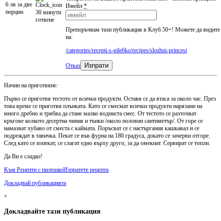
6 лв за две
Имейл
*
порции
30 минути
готвене
Препоръчвам тази публикация в Клуб 50+! Можете да видите
на:
/categories/recepti-s-pile6ko/recipes/slozhni-princesi
Изпрати
Отказ
Начин на приготвяне:
Първо се приготвя тестото от всички продукти. Оставя се да втаса за около час. През
това време се приготвя плънката. Като се смесмат всички продукти нарязани на
много дребно и трябва да стане малко водниста смес. От тестото се разточват
кръгове колкото десертна чиния и тънки /около половин сантиметър/. От горе се
намазват хубаво от сместа с каймата. Поръсват се с настъргания кашкавал и се
подреждат в тавичка. Пекат се във фурна на 180 градуса, докато се зачерви отгоре.
След като се изпекат, се слагат едно върху друго, за да омекнат. Сервират се топли.
Да Ви е сладко!
Kъм Рецепти с пилешко
Изпратете рецепта
Докладвай публикацията
×
Докладвайте тази публикация