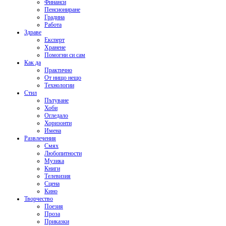
Финанси
Пенсиониране
Градина
Работа
Здраве
Експерт
Хранене
Помогни си сам
Как да
Практично
От нищо нещо
Технологии
Стил
Пътуване
Хоби
Огледало
Хоризонти
Имена
Развлечения
Смях
Любопитности
Музика
Книги
Телевизия
Сцена
Кино
Творчество
Поезия
Проза
Приказки