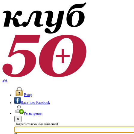
a
/
A
Вход
Влез чрез Facebook
Регистрация
×
Потребителско име или email