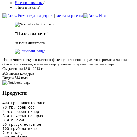
Рецепти с пилешко
/
"Пиле а ла кети"
предишна рецепта
|
следваща рецепта
"Пиле а ла кети"
на юлия димитрова
Изключително вкусно пилешко филенце, потопено в страхотно ароматна марина и
обляни със сметана, поднесени върху канапе от пухкаво картофено пюре
Създадена на 18.01.2013 г.
205 гласа в конкурса
Видяна 514 пъти
Продукти
400 гр. пилешко филе

70 гр. соев сос

2 ч.л черен пипер

3 ч.л чесън на прах

3 ч.л къри

30 гр.сух естрагон

100 гр.бяло вино

2 с.л мед
