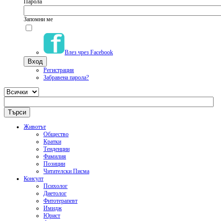
Парола
Запомни ме
Влез чрез Facebook
Регистрация
Забравена парола?
Животът
Общество
Кратки
Тенденции
Фамилия
Позиции
Читателски Писма
Консулт
Психолог
Диетолог
Фитотерапевт
Имидж
Юрист