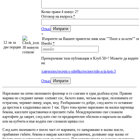
Колко прави 4 минус 2?
Отговор на въпроса
*
Отказ
×
Изпратете на Вашите приятели линк към ""Пиле а ла кети"" п
12 лв за
Имейл
*
две порции
30 минути
готвене
Препоръчвам тази публикация в Клуб 50+! Можете да видите 
на:
/categories/recepti-s-pile6ko/recipes/pile-a-la-keti-3
Изпрати
Отказ
Нарязваме на ситно пилешкото филенце и го слагаме в една дълбока купа. Правим
марина по следният начин: соевият сос, бялото вино, чесъна на прах, половината от
естрагона, черният пипер, къри, мед. Разбъркваме го добре, след което го оставяме
да престои в хладилника около 1 час. През това време нарязваме на малки парченца
бекона, киселите краставички и пресните гъби. Междувременно сме сложили
картофите да заврят, след като сме ги предварително обелили и нарязали на шайби
или на кубчета и във водата сме сложили щипка сол.
След като пилешкото е поело част от марината, го запържваме в малко масло,
прибавяме гъбите, бекона и накрая киселите красавички, доливаме още малко от
бялото вино и останалата част от естрагона. Пет минути преди да махнем от котлона