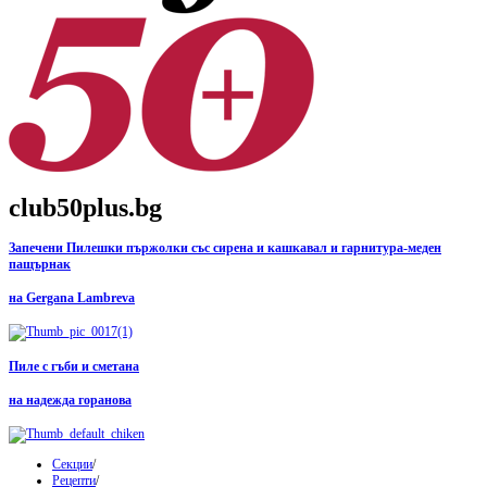
club50plus.bg
Запечени Пилешки пържолки със сирена и кашкавал и гарнитура-меден
пащърнак
на Gergana Lambreva
Пиле с гъби и сметана
на надежда горанова
Секции
/
Рецепти
/