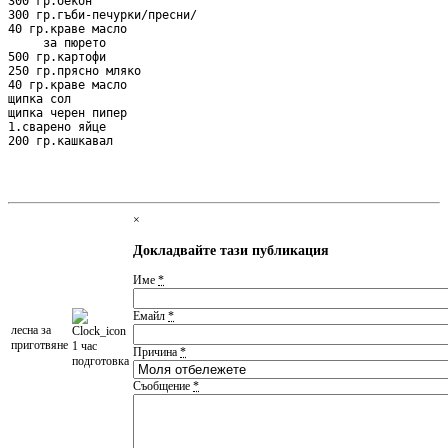
300 гр.бекон

300 гр.гъби-печурки/пресни/

40 гр.краве масло

     за пюрето

500 гр.картофи

250 гр.прясно мляко

40 гр.краве масло

щипка сол

щипка черен пипер

1.сварено яйце

200 гр.кашкавал

×
Докладвайте тази публикация
Име
*
Емайл
*
леснa за
приготвяне
1 час
Причина
*
подготовка
Съобщение
*