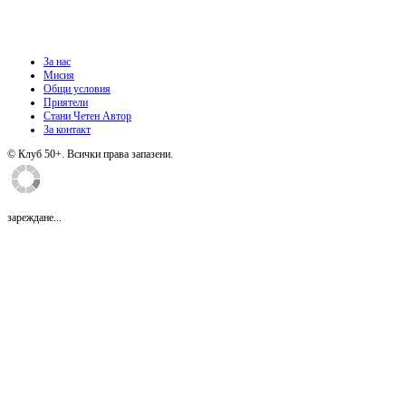
За нас
Мисия
Общи условия
Приятели
Стани Четен Автор
За контакт
© Клуб 50+. Всички права запазени.
зареждане...