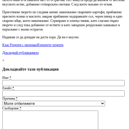
вкусното ястие, добавяме готварската сметана. След което махаме от огъня.
Приготвяме пюрето по следния начин: намачкваме сварените картофи, прибавяме
прясното мляко и маслото, накрая прибавяме подправките сол, черен пипер и едно
сварено яйце, което намачкваме. Сервираме в плитка чиния, като слагаме първо
пюрето и след това добавяме от ястието и като завършек рендосваме кашкавал и
поръсваме с малко естрагон.
Надявам се да допадне на доста хора. Да ви е вкусно.
Kъм Рецепти с пилешко
Изпратете рецепта
Докладвай публикацията
×
Докладвайте тази публикация
Име
*
Емайл
*
Причина
*
Съобщение
*