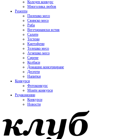
Коледен конкурс
Многолика любов
Рецепти
Пилешко месо
Свинско месо
Риба
Вегетариански ястия
Салати
Тестени
Картофени
Телешко месо
Агнешко месо
Сирене
Колбаси
Домашно консервиране
Десерти
Напитки
Конкурси
Фотоконкурс
Моите конкурси
Редакционни
Конкурси
Новости