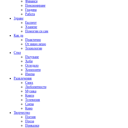
Финанси
Пенсиониране
Градина
Работа
Здраве
Експерт
Хранене
Помогни си сам
Как да
Практично
От нищо нещо
Технологии
Стил
Пътуване
Хоби
Огледало
Хоризонти
Имена
Развлечения
Смях
Любопитности
Музика
Книги
Телевизия
Сцена
Кино
Творчество
Поезия
Проза
Приказки