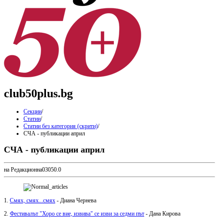
club50plus.bg
Секции
/
Статии
/
Статии без категория (скрити)
/
СЧА - публикации април
СЧА - публикации април
на Редакционна
0
305
0.0
1.
Смях, смях...смях
- Диана Чернева
2.
Фестивалът "Хоро се вие, извива" се изви за седми път
- Дана Кирова