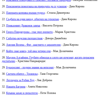
19.
Красивата теменужка се свързва с богинята Афродита
- Валерия Михайлова
20.
Пенсионери помогнаха на природата да се усмихне
- Дана Кирова
21.
Парещата коприва върши чудеса
- Стоила Димитрова
22.
Съдбата на един народ, обречен на героизъм
- Дана Кирова
23.
Приказният Драконов замък
- Виолета Петрова
24.
Гюрга Пинджурова - глас през времето
- Мария Христова
25.
Съботно-неделни пътешествия
- Девора Джамбова
26.
Анелия Велева - Фат : щастието е заразително
- Дана Кирова
27.
Който знае книга, той има четири очи
- Мая Долапчиева
28.
Мадлен Алгафари: Грубите обноски и злото ще изчезнат, когато пораснем
достатъчно
- Христина Панджаридис
29.
Буккросинг - подари знание на непознат
- Мая Долапчиева
30.
Светата обител - Троянска
- Таня Георгиева
31.
Легендата за Робин Худ
- Лия Добрева
32.
Нашата Багряна
- Анита Николова
33.
Кръвна захар и свръхтегло
- Петя Попова