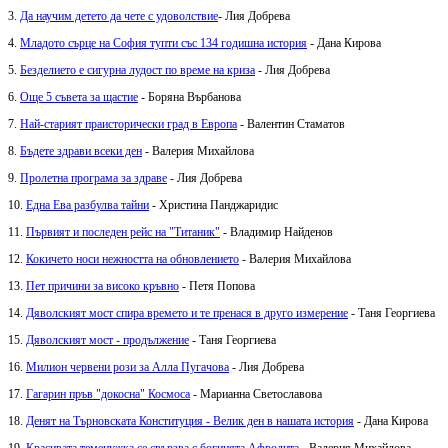
3.
Да научим детето да чете с удоволствие
- Лия Добрева
4.
Младото сърце на София тупти със 134 годишна история
- Дана Кирова
5.
Безделието е сигурна лудост по време на криза
- Лия Добрева
6.
Още 5 съвета за щастие
- Боряна Върбанова
7.
Най-старият праисторически град в Eвропа
- Валентин Стаматов
8.
Бъдете здрави всеки ден
- Валерия Михайлова
9.
Пролетна програма за здраве
- Лия Добрева
10.
Една Ева разбулва тайни
- Христина Панджаридис
11.
Първият и последен рейс на "Титаник"
- Владимир Найденов
12.
Кокичето носи нежността на обновлението
- Валерия Михайлова
13.
Пет причини за високо кръвно
- Петя Попова
14.
Дяволският мост спира времето и те пренася в друго измерение
- Таня Георгиева
15.
Дяволският мост - продължение
- Таня Георгиева
16.
Милион червени рози за Алла Пугачова
- Лия Добрева
17.
Гагарин пръв "докосна" Космоса
- Марианна Светославова
18.
Денят на Търновската Конституция - Велик ден в нашата история
- Дана Кирова