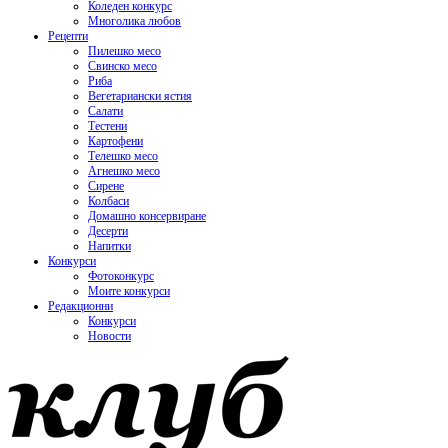
Коледен конкурс
Многолика любов
Рецепти
Пилешко месо
Свинско месо
Риба
Вегетариански ястия
Салати
Тестени
Картофени
Телешко месо
Агнешко месо
Сирене
Колбаси
Домашно консервиране
Десерти
Напитки
Конкурси
Фотоконкурс
Моите конкурси
Редакционни
Конкурси
Новости