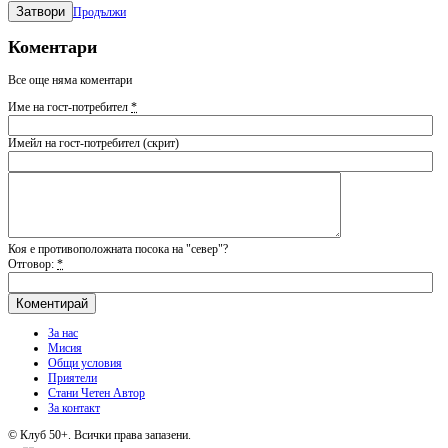
Затвори
Продължи
Коментари
Все още няма коментари
Име на гост-потребител
*
Имейл на гост-потребител (скрит)
Коя е противоположната посока на "север"?
Отговор:
*
За нас
Мисия
Общи условия
Приятели
Стани Четен Автор
За контакт
© Клуб 50+. Всички права запазени.