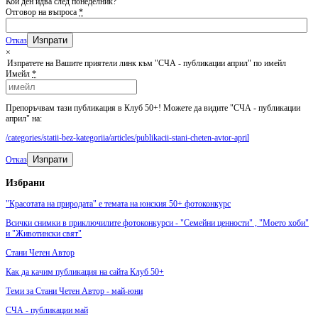
Кой ден идва след понеделник?
Отговор на въпроса
*
Отказ
×
Изпратете на Вашите приятели линк към "СЧА - публикации април" по имейл
Имейл
*
Препоръчвам тази публикация в Клуб 50+! Можете да видите "СЧА - публикации
април" на:
/categories/statii-bez-kategoriia/articles/publikacii-stani-cheten-avtor-april
Изпрати
Отказ
Избрани
"Красотата на природата" е темата на юнския 50+ фотоконкурс
Всички снимки в приключилите фотоконкурси - "Семейни ценности" , "Моето хоби"
и "Животински свят"
Стани Четен Автор
Как да качим публикация на сайта Клуб 50+
Теми за Стани Четен Автор - май-юни
СЧА - публикации май