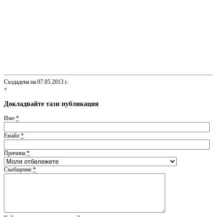
Създадена на 07.05.2013 г.
×
Докладвайте тази публикация
Име
*
Емайл
*
Причина
*
Съобщение
*