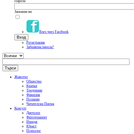
Парола
Запомни ме
Влез чрез Facebook
Регистрация
Забравена парола?
Животът
Общество
Кратки
Тенденции
Фамилия
Позиции
Читателски Писма
Консулт
Диетолог
Фитотерапевт
Имидж
Юрист
Психолог