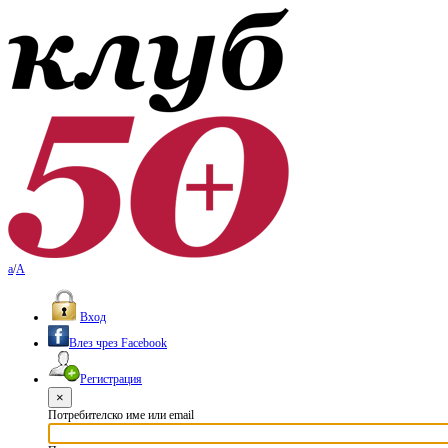
a
/
A
Вход
Влез чрез Facebook
Регистрация
×
Потребителско име или email