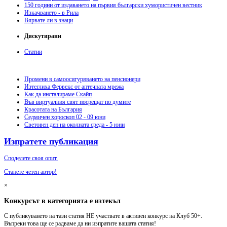
150 години от издаването на първия български хумористичен вестник
Изкачването - в Рила
Вярвате ли в знаци
Дискутирани
Статии
Промени в самоосигуряването на пенсионери
Изтеглиха Фервекс от аптечната мрежа
Как да инсталираме Скайп
Във виртуалния свят посрещат по думите
Красотата на България
Седмичен хороскоп 02 - 09 юни
Световен ден на околната среда - 5 юни
Изпратете публикация
Споделете своя опит.
Станете четен автор!
×
Kонкурсът в категорията е изтекъл
С публикуването на тази статия НЕ участвате в активен конкурс на Клуб 50+.
Въпреки това ще се радваме да ни изпратите вашата статия!