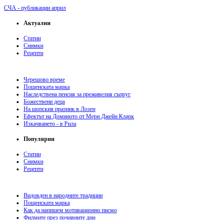
СЧА - публикации април
Актуални
Статии
Снимки
Рецепти
Черешово време
Пощенската марка
Наследствена пенсия за преживелия съпруг
Божествени деца
На шопския празник в Лозен
Ефектът на Доминото от Мери Джейн Кларк
Изкачването - в Рила
Популярни
Статии
Снимки
Рецепти
Видовден в народните традиции
Пощенската марка
Как да напишем мотивационно писмо
Филмите през почивните дни