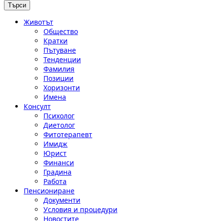
Животът
Общество
Кратки
Пътуване
Тенденции
Фамилия
Позиции
Хоризонти
Имена
Консулт
Психолог
Диетолог
Фитотерапевт
Имидж
Юрист
Финанси
Градина
Работа
Пенсиониране
Документи
Условия и процедури
Новостите