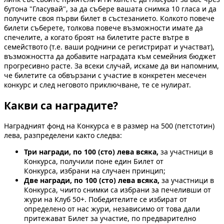
бутона "Гласувай", за да събере вашата снимка 10 гласа и да
получите своя първи билет в състезанието. Колкото повече
билети съберете, толкова повече възможности имате да
спечелите, а когато броят на билетите расте вътре в
семейството (т.е. ваши роднини се регистрират и участват),
възможността да добавите наградата към семейния бюджет
прогресивно расте. За всеки случай, искаме да ви напомним,
че билетите са обвързани с участие в конкретен месечен
конкурс и след неговото приключване, те се нулират.
Какви са наградите?
Наградният фонд на Конкурса е в размер на 500 (петстотин)
лева, разпределени както следва:
Три награди, по 100 (сто) лева всяка,
за участници в
Конкурса, получили поне един Билет от
Конкурса, избрани на случаен принцип;
Две награди, по 100 (сто) лева всяка,
за участници в
Конкурса, чиито снимки са избрани за печеливши от
жури на Клуб 50+. Победителите се избират от
определено от нас жури, независимо от това дали
притежават Билет за участие, по предварително