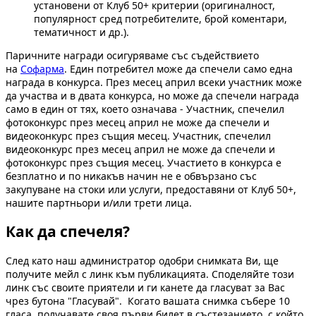
установени от Клуб 50+ критерии (оригиналност,
популярност сред потребителите, брой коментари,
тематичност и др.).
Паричните награди осигуряваме със съдействието
на
Софарма
. Един потребител може да спечели само една
награда в конкурса. През месец април всеки участник може
да участва и в двата конкурса, но може да спечели награда
само в един от тях, което означава - Участник, спечелил
фотоконкурс през месец април не може да спечели и
видеоконкурс през същия месец. Участник, спечелил
видеоконкурс през месец април не може да спечели и
фотоконкурс през същия месец. Участието в конкурса е
безплатно и по никакъв начин не е обвързано със
закупуване на стоки или услуги, предоставяни от Клуб 50+,
нашите партньори и/или трети лица.
Как да спечеля?
След като наш администратор одобри снимката Ви, ще
получите мейл с линк към публикацията. Споделяйте този
линк със своите приятели и ги канете да гласуват за Вас
чрез бутона "Гласувай". Когато вашата снимка събере 10
гласа, получавате своя първи билет в състезанието, с който