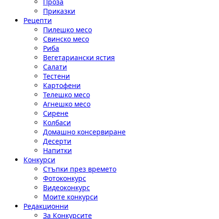
Проза
Приказки
Рецепти
Пилешко месо
Свинско месо
Риба
Вегетариански ястия
Салати
Тестени
Картофени
Телешко месо
Агнешко месо
Сирене
Колбаси
Домашно консервиране
Десерти
Напитки
Конкурси
Стъпки през времето
Фотоконкурс
Видеоконкурс
Моите конкурси
Редакционни
За Конкурсите