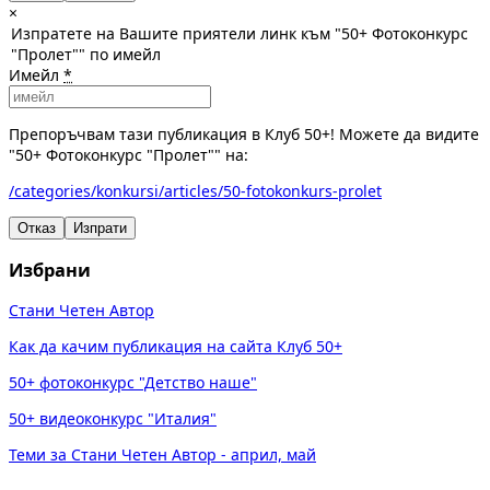
×
Изпратете на Вашите приятели линк към "50+ Фотоконкурс
"Пролет"" по имейл
Имейл
*
Препоръчвам тази публикация в Клуб 50+! Можете да видите
"50+ Фотоконкурс "Пролет"" на:
/categories/konkursi/articles/50-fotokonkurs-prolet
Отказ
Изпрати
Избрани
Стани Четен Автор
Как да качим публикация на сайта Клуб 50+
50+ фотоконкурс "Детство наше"
50+ видеоконкурс "Италия"
Теми за Стани Четен Автор - април, май