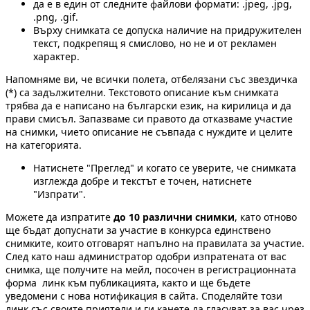
да е в един от следните файлови формати: .jpeg, .jpg,
.png, .gif.
Върху снимката се допуска наличие на придружителен
текст, подкрепящ я смислово, но не и от рекламен
характер.
Напомняме ви, че всички полета, отбелязани със звездичка
(*) са задължителни. Текстовото описание към снимката
трябва да е написано на български език, на кирилица и да
прави смисъл. Запазваме си правото да отказваме участие
на снимки, чието описание не съвпада с нуждите и целите
на категорията.
Натиснете "Преглед" и когато се уверите, че снимката
изглежда добре и текстът е точен, натиснете
"Изпрати".
Можете да изпратите
до 10 различни снимки
, като отново
ще бъдат допуснати за участие в конкурса единствено
снимките, които отговарят напълно на правилата за участие.
След като наш администратор одобри изпратената от вас
снимка, ще получите на мейл, посочен в регистрационната
форма линк към публикацията, както и ще бъдете
уведомени с нова нотификация в сайта. Споделяйте този
линк със своите приятели и ги канете да гласуват за вас чрез