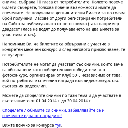
снимка, събрала 10 гласа от потребителите. Колкото повече
билети съберете, толкова повече възможности имате да
спечелите. Не получавате допълнителни Билети за по-голям
брой получени Гласове от други регистрирани потребители
на Сайта за публикуваната от него снимка (така например
двадесет Гласа не водят до получаването на два Билета за
участника и т.н.).
Напомняме Ви, че билетите са обвързани с участие в
конкретен месечен конкурс и след неговото приключване, те
се нулират.
Потребителите не могат да участват със снимки, които вече
са обозначени като победител или победители във
фотоконкурс, организиран от Клуб 50+, независимо от това,
кой потребител е спечелил награда във видеоконкурс със
съотвения видеоклип.
Можете да споделяте снимки по тази тема и да участвате в
състезанието от 01.04.2014 г. до 30.04.2014 г.
Споделете любимите си снимки, забавлявайте се и
спечелете една от наградите!
Вижте всичко за конкурса
тук
.