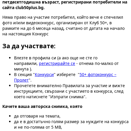
петдесетгодишна възраст, регистрирани потребители на
сайта club50plus.bg.
Няма право на участие потребител, който вече е спечелил
фото и/или видеоконкурс, организиран от Клуб 50+, в
рамките на до 6 месеца назад, считано от датата на начало
на настоящия Конкурс
За да участвате:
Влезте в профила си (а ако още не сте го
направили,
регистрирайте се
- отнема по-малко от
минута ).
В секция "
Конкурси
" изберете "
50+ фотоконкурс –
Пролет
".
Прочетете внимателно Правилата за участие и вижте
инструкциите, свързани с участието в конкурса, след
което натиснете "Изпрати снимка".
Качете ваша авторска снимка, която
да отговаря на темата,
да е в достатъчно голям размер за нуждите на конкурса
и не по-голяма от 5 МВ,