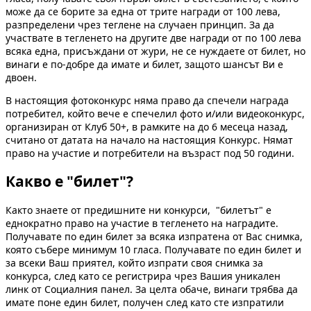
може да се борите за една от трите награди от 100 лева,
разпределени чрез теглене на случаен принцип. За да
участвате в тегленето на другите две награди от по 100 лева
всяка една, присъждани от жури, не се нуждаете от билет, но
винаги е по-добре да имате и билет, защото шансът Ви е
двоен.
В настоящия фотоконкурс няма право да спечели награда
потребител, който вече е спечелил фото и/или видеоконкурс,
организиран от Клуб 50+, в рамките на до 6 месеца назад,
считано от датата на начало на настоящия Конкурс. Нямат
право на участие и потребители на възраст под 50 години.
Какво е "билет"?
Както знаете от предишните ни конкурси, "билетът" е
еднократно право на участие в тегленето на наградите.
Получавате по един билет за всяка изпратена от Вас снимка,
която събере минимум 10 гласа. Получавате по един билет и
за всеки Ваш приятел, който изпрати своя снимка за
конкурса, след като се регистрира чрез Вашия уникален
линк от Социалния панел. За целта обаче, винаги трябва да
имате поне един билет, получен след като сте изпратили