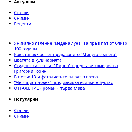
Актуални
Статии
Снимки
Рецепти
Уникално явление "медена луна" за пръв път от близо
100 години
Как станах част от предаването "Минута е много"
Цветята в кулинарията
Студентски театър "Пирон" представи комедия на
Григорий Горин
В петък 13-и фаталистите плюят в пазва
"Четящият човек" предизвиква всички в Бургас
ОТРАЖЕНИЕ - роман - първа глава
Популярни
Статии
Снимки