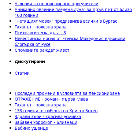
Условия за пенсиониране при учители
Уникално явление "медена луна" за пръв път от близо
100 години
"Четящият човек" предизвиква всички в Бургас
Таханът - полезна храна
Психологичeска дъга - 3
Невестинска носия от Егейска Македония вдъхнови
блогърка от Русе
Спомените раждат живот
Дискутирани
Статии
Последни промени в условията за пенсиониране
ОТРАЖЕНИЕ - роман - първа глава
Таханът - полезна храна
138 години от гибелта на Христо Ботев
Здрави зъби - красива усмивка
Забавен хороскоп - Близнаци
Бабино ушенце