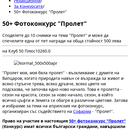
Редакционни
/
За Конкурсите
/
50+ Фотоконкурс "Пролет"
50+ Фотоконкурс "Пролет"
Споделете до 10 снимки на тема "Пролет" и може да
спечелите една от пет награди на обща стойност 500 лева
на Клуб 50 Плюс
1026
0.0
"Пролет моя, моя бяла пролет" - възкликваме с думите на
Вапцаров, когато природата навън се възражда за живот и
всяко стръкче трева, всяко дръвче, всяко цвете ни
подсказва, че започва едно ново начало. Това е пролетта -
сезон на красота, сезон за ново начало, сезон, в който
всичко цъфти и Земята се обагря в различни цветове. Затова
и избрахме за тема на априлския ни фотоконкурс,
организиран със съдействието на
Софарма
- "Пролет".
Право на участие в настоящия
50+ фотоконкурс "Пролет"
(Конкурс) имат всички български граждани, навършили