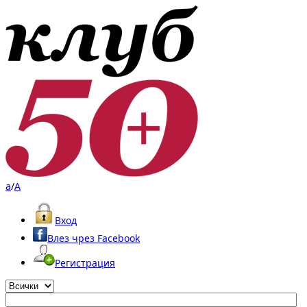
a
/
A
Вход
Влез чрез Facebook
Регистрация