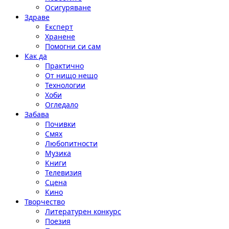
Осигуряване
Здраве
Експерт
Хранене
Помогни си сам
Как да
Практично
От нищо нещо
Технологии
Хоби
Огледало
Забава
Почивки
Смях
Любопитности
Музика
Книги
Телевизия
Сцена
Кино
Творчество
Литературен конкурс
Поезия