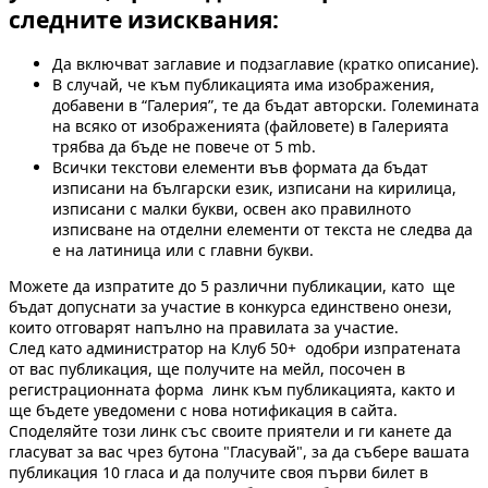
следните изисквания:
Да включват заглавие и подзаглавие (кратко описание).
В случай, че към публикацията има изображения,
добавени в “Галерия”, те да бъдат авторски. Големината
на всяко от изображенията (файловете) в Галерията
трябва да бъде не повече от 5 mb.
Всички текстови елементи във формата да бъдат
изписани на български език, изписани на кирилица,
изписани с малки букви, освен ако правилното
изписване на отделни елементи от текста не следва да
е на латиница или с главни букви.
Можете да изпратите до 5 различни публикации, като ще
бъдат допуснати за участие в конкурса единствено онези,
които отговарят напълно на правилата за участие.
След като администратор на Клуб 50+ одобри изпратената
от вас публикация, ще получите на мейл, посочен в
регистрационната форма линк към публикацията, както и
ще бъдете уведомени с нова нотификация в сайта.
Споделяйте този линк със своите приятели и ги канете да
гласуват за вас чрез бутона "Гласувай", за да събере вашата
публикация 10 гласа и да получите своя първи билет в