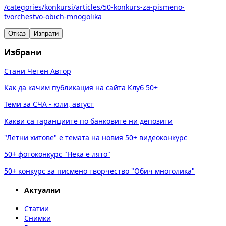
/categories/konkursi/articles/50-konkurs-za-pismeno-
tvorchestvo-obich-mnogolika
Отказ
Изпрати
Избрани
Стани Четен Автор
Как да качим публикация на сайта Клуб 50+
Теми за СЧА - юли, август
Какви са гаранциите по банковите ни депозити
"Летни хитове" е темата на новия 50+ видеоконкурс
50+ фотоконкурс "Нека е лято"
50+ конкурс за писмено творчество "Обич многолика"
Актуални
Статии
Снимки