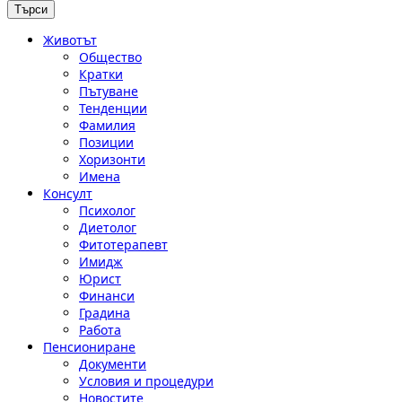
Животът
Общество
Кратки
Пътуване
Тенденции
Фамилия
Позиции
Хоризонти
Имена
Консулт
Психолог
Диетолог
Фитотерапевт
Имидж
Юрист
Финанси
Градина
Работа
Пенсиониране
Документи
Условия и процедури
Новостите