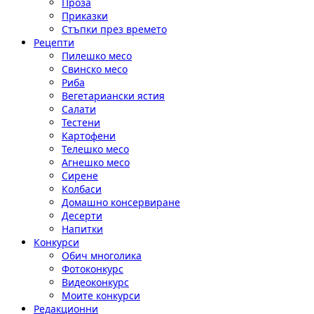
Проза
Приказки
Стъпки през времето
Рецепти
Пилешко месо
Свинско месо
Риба
Вегетариански ястия
Салати
Тестени
Картофени
Телешко месо
Агнешко месо
Сирене
Колбаси
Домашно консервиране
Десерти
Напитки
Конкурси
Обич многолика
Фотоконкурс
Видеоконкурс
Моите конкурси
Редакционни