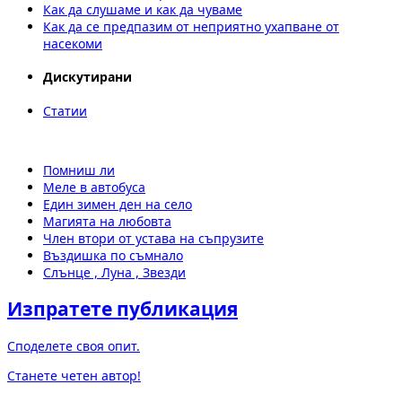
Как да слушаме и как да чуваме
Как да се предпазим от неприятно ухапване от
насекоми
Дискутирани
Статии
Помниш ли
Меле в автобуса
Един зимен ден на село
Магията на любовта
Член втори от устава на съпрузите
Въздишка по съмнало
Слънце , Луна , Звезди
Изпратете публикация
Споделете своя опит.
Станете четен автор!