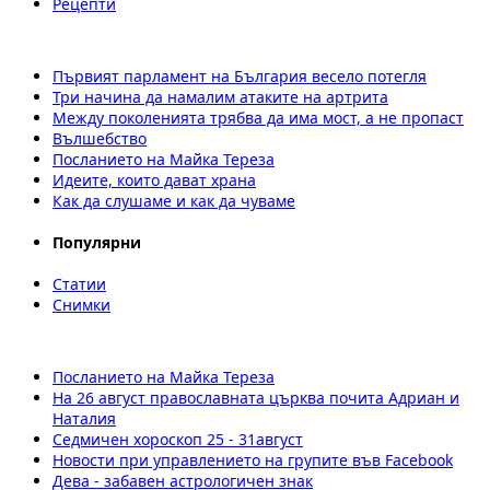
Рецепти
Първият парламент на България весело потегля
Три начина да намалим атаките на артрита
Между поколенията трябва да има мост, а не пропаст
Вълшебство
Посланието на Майка Тереза
Идеите, които дават храна
Как да слушаме и как да чуваме
Популярни
Статии
Снимки
Посланието на Майка Тереза
На 26 август православната църква почита Адриан и
Наталия
Седмичен хороскоп 25 - 31август
Новости при управлението на групите във Facebook
Дева - забавен астрологичен знак