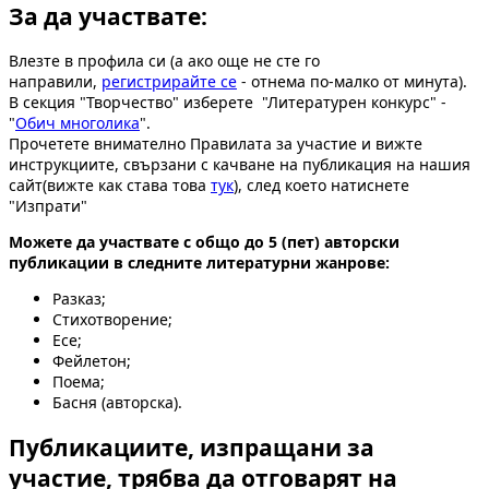
За да участвате:
Влезте в профила си (а ако още не сте го
направили,
регистрирайте се
- отнема по-малко от минута).
В секция "Творчество" изберете "Литературен конкурс" -
"
Обич многолика
".
Прочетете внимателно Правилата за участие и вижте
инструкциите, свързани с качване на публикация на нашия
сайт(вижте как става това
тук
), след което натиснете
"Изпрати"
Можете да участвате с общо до 5 (пет) авторски
публикации в следните литературни жанрове:
Разказ;
Стихотворение;
Есе;
Фейлетон;
Поема;
Басня (авторска).
Публикациите, изпращани за
участие, трябва да отговарят на