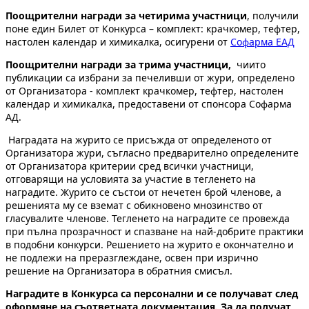
Поощрителни награди за четирима участници
, получили
поне един Билет от Конкурса – комплект: крачкомер, тефтер,
настолен календар и химикалка, осигурени от
Софарма ЕАД
Поощрителни награди за трима участници,
чиито
публикации са избрани за печеливши от жури, определено
от Организатора - комплект крачкомер, тефтер, настолен
календар и химикалка, предоставени от спонсора Софарма
АД.
Наградата на журито се присъжда от определеното от
Организатора жури, съгласно предварително определените
от Организатора критерии сред всички участници,
отговарящи на условията за участие в тегленето на
наградите. Журито се състои от нечетен брой членове, а
решенията му се вземат с обикновено мнозинство от
гласувалите членове. Тегленето на наградите се провежда
при пълна прозрачност и спазване на най-добрите практики
в подобни конкурси. Решението на журито е окончателно и
не подлежи на преразглеждане, освен при изрично
решение на Организатора в обратния смисъл.
Наградите в Конкурса са персонални и се получават след
оформяне на съответната документация. За да получат