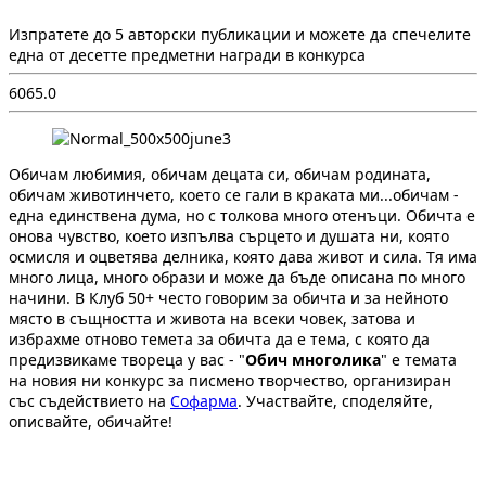
Изпратете до 5 авторски публикации и можете да спечелите
една от десетте предметни награди в конкурса
606
5.0
Обичам любимия, обичам децата си, обичам родината,
обичам животинчето, което се гали в краката ми...обичам -
една единствена дума, но с толкова много отенъци. Обичта е
онова чувство, което изпълва сърцето и душата ни, която
осмисля и оцветява делника, която дава живот и сила. Тя има
много лица, много образи и може да бъде описана по много
начини. В Клуб 50+ често говорим за обичта и за нейното
място в същността и живота на всеки човек, затова и
избрахме отново темета за обичта да е тема, с която да
предизвикаме твореца у вас - "
Обич многолика
" е темата
на новия ни конкурс за писмено творчество, организиран
със съдействието на
Софарма
. Участвайте, споделяйте,
описвайте, обичайте!