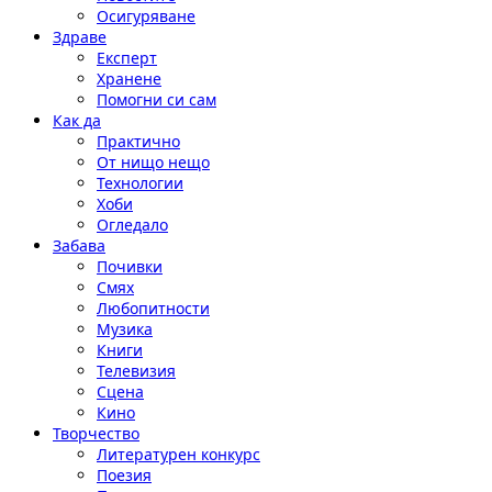
Осигуряване
Здраве
Експерт
Хранене
Помогни си сам
Как да
Практично
От нищо нещо
Технологии
Хоби
Огледало
Забава
Почивки
Смях
Любопитности
Музика
Книги
Телевизия
Сцена
Кино
Творчество
Литературен конкурс
Поезия