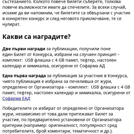
състезанието. Колкото повече билети съберете, толкова
повече възможности имате да спечелите. За всеки случай,
искаме да ви напомним, че билетите са обвързани с участие
в конкретен конкурс и след неговото приключване, те се
нулират.
Какви са наградите?
Две първи награди
за публикации, получили поне
един Билет от Конкурса, избрани на случаен принцип –
комплект: USB флашка с 4 GB памет, тефтер, настолен
календар и химикалка, осигурени от Софарма АД
Една първа награда
за публикация за участник в Конкурса,
чиято публикация е избрана за печеливша от жури,
определено от Организатора – комплект: USB флашка с 4 GB
памет, тефтер, настолен календар и химикалка, осигурени от
Софарма ЕАД
Победителите се избират от определено от Организатора
жури, независимо от това дали притежават Билет за
участие, по предварително установени от Организатора
критерии (например: оригиналност, популярност сред
потребителите, брой коментари, тематичност и др.).