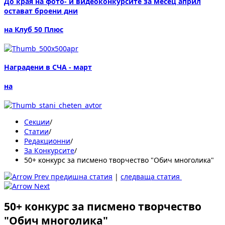
До края на фото- и видеоконкурсите за месец април
остават броени дни
на Клуб 50 Плюс
Наградени в СЧА - март
на
Секции
/
Статии
/
Редакционни
/
За Конкурсите
/
50+ конкурс за писмено творчество "Обич многолика"
предишна статия
|
следваща статия
50+ конкурс за писмено творчество
"Обич многолика"