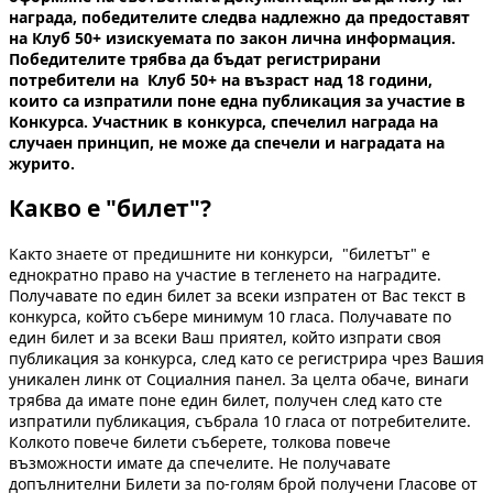
награда, победителите следва надлежно да предоставят
на Клуб 50+ изискуемата по закон лична информация.
Победителите трябва да бъдат регистрирани
потребители на Клуб 50+ на възраст над 18 години,
които са изпратили поне една публикация за участие в
Конкурса. Участник в конкурса, спечелил награда на
случаен принцип, не може да спечели и наградата на
журито.
Какво е "билет"?
Както знаете от предишните ни конкурси, "билетът" е
еднократно право на участие в тегленето на наградите.
Получавате по един билет за всеки изпратен от Вас текст в
конкурса, който събере минимум 10 гласа. Получавате по
един билет и за всеки Ваш приятел, който изпрати своя
публикация за конкурса, след като се регистрира чрез Вашия
уникален линк от Социалния панел. За целта обаче, винаги
трябва да имате поне един билет, получен след като сте
изпратили публикация, събрала 10 гласа от потребителите.
Колкото повече билети съберете, толкова повече
възможности имате да спечелите. Не получавате
допълнителни Билети за по-голям брой получени Гласове от