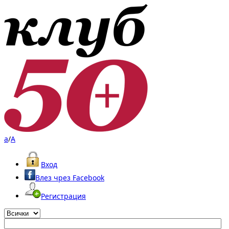
a
/
A
Вход
Влез чрез Facebook
Регистрация