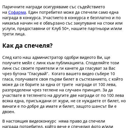
Паричните награди осигуряваме със съдействието
на
Софарма
. Един потребител може да спечели само една
награда в конкурса. Участието в конкурса е безплатно и по
никакъв начин не е обвързано със закупуване на стоки или
услуги, предоставяни от Клуб 50+, нашите партньори и/или
трети лица.
Как да спечеля?
След като наш администратор одобри видеото Ви, ще
получите мейл с линк към публикацията. Споделяйте този
линк със своите приятели и ги канете да гласуват за Вас
чрез бутона "Гласувай". Когато вашето видео събере 10
гласа, получавате своя първи билет в състезанието, с който
може да се борите за една от трите награди от 100 лева,
разпределени чрез теглене на случаен принцип. За да
участвате в тегленето на другите две награди от по 100 лева
всяка една, присъждани от жури, не се нуждаете от билет, но
винаги е по-добре да имате и билет, защото шансът Ви е
двоен.
В настоящия видеоконкурс няма право да спечели
награда потребител, който вече е спечелил фото и/или