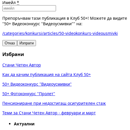
Имейл
*
Препоръчвам тази публикация в Клуб 50+! Можете да видите
"50+ Видеоконкурс "Видеоусмивки"" на:
/categories/konkursi/articles/50-videokonkurs-videousmivki
Отказ
Изпрати
Избрани
Стани Четен Автор
Как да качим публикация на сайта Клуб 50+
50+ Видеоконкурс "Видеоусмивки"
50+ Фотоконкурс "Пролет"
Пенсиониране при недостигащ осигурителен стаж
Теми за Стани Четен Автор - февруари и март
Актуални