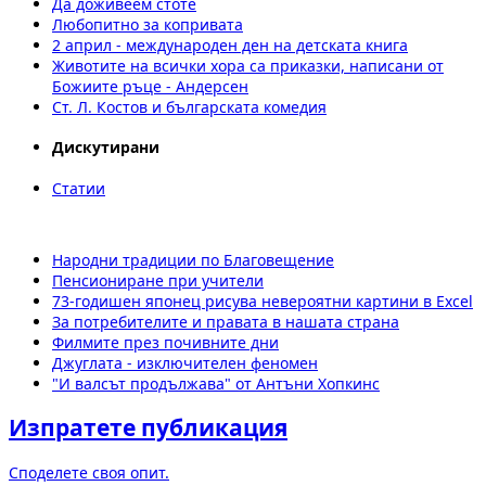
Да доживеем стоте
Любопитно за копривата
2 април - международен ден на детската книга
Животите на всички хора са приказки, написани от
Божиите ръце - Андерсен
Ст. Л. Костов и българската комедия
Дискутирани
Статии
Народни традиции по Благовещение
Пенсиониране при учители
73-годишен японец рисува невероятни картини в Excel
За потребителите и правата в нашата страна
Филмите през почивните дни
Джуглата - изключителен феномен
"И валсът продължава" от Антъни Хопкинс
Изпратете публикация
Споделете своя опит.