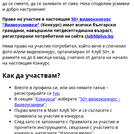
да се смеете, да се заливате от смях. Нека споделим усмивки
и добро настроение!
Право на участие в настоящия
50+ видеоконкурс
"Видеоусмивки
"
(Конкурс) имат всички български
граждани, навършили петдесетгодишна възраст,
регистрирани потребители на сайта
club50plus.bg
.
Няма право на участие потребител, който вече е спечелил
фото и/или видеоконкурс, организиран от Клуб 50+, в
рамките на до 6 месеца назад, считано от датата на начало
на настоящия Конкурс
Как да участвам?
Влезте в профила си, или ако нямате такъв –
регистрирайте се
тук
;
В секция "
Конкурси
" изберете "
50+ видеоконкурс –
Видеоусмивки
";
Първо влезте в Моят Клуб 50+ и се съгласете с
правилата за участие в конкурса;
След като се запознаете с Правилата за участие и
прочетете инструкциите, свързани с участието в
конкурса, натиснете "Изпрати видео";