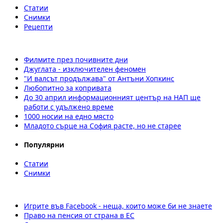
Статии
Снимки
Рецепти
Филмите през почивните дни
Джуглата - изключителен феномен
"И валсът продължава" от Антъни Хопкинс
Любопитно за копривата
До 30 април информационният център на НАП ще
работи с удължено време
1000 носии на едно място
Младото сърце на София расте, но не старее
Популярни
Статии
Снимки
Игрите във Facebook - неща, които може би не знаете
Право на пенсия от страна в ЕС