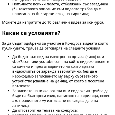
Попълнете всички полета, отбелязани със звездичка
(*). Текстовото описание към видеото трябва да е
написано на български език, на кирилица;
Можете да изпратите до 10 различни видеа за конкурса.
Какви са условията?
За да бъдат одобрени за участие в Конкурса,видеата които
публикувате, трябва да отговарят на следните условия:.
Да бъдат във вид на електронна връзка (линк) към
vbox7.com или youtube.com, на който видеоклиповете
са качени и чрез отварянето на която връзка
видеоклипът се зарежда автоматично, без да е
необходимо записването му върху съответното
устройство (сваляне на файла), от което е посетена
връзката;
Заглавието на всяка връзка към видеоклип трябва да
бъде на български език, написано на кирилица, освен
ако правилното му изписване не следва да е на
латиница;
Да отговарят на темата на конкурса;