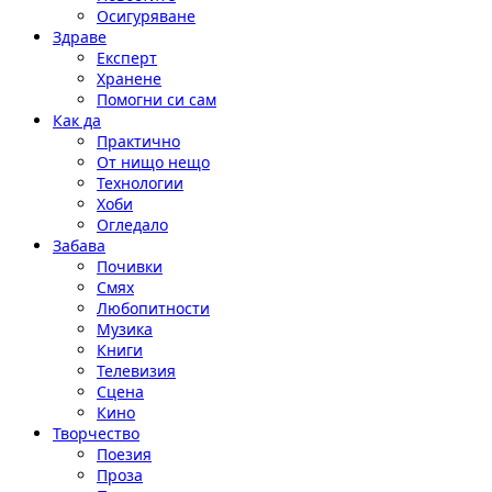
Осигуряване
Здраве
Експерт
Хранене
Помогни си сам
Как да
Практично
От нищо нещо
Технологии
Хоби
Огледало
Забава
Почивки
Смях
Любопитности
Музика
Книги
Телевизия
Сцена
Кино
Творчество
Поезия
Проза