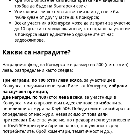
Краткото описание към всяка връзка към видеоклип
трябва да бъде на български език;
Уникалният линк към съответния клип да не е бил
публикуван от друг участник в Конкурса;
Всеки участник в Конкурса може да изпрати за участие
до 10 връзки към видеоклипове, като право на участие
в Конкурса имат единствено одобрените от нас
видеоклипове.
Какви са наградите?
Наградният фонд на Конкурса е в размер на 500 (петстотин)
лева, разпределени както следва:
Три награди, по 100 (сто) лева всяка,
за участници в
Конкурса, получили поне един Билет от Конкурса,
избрани
на случаен принцип;
Две награди, по 100 (сто) лева всяка,
за участници в
Конкурса, чиито връзки към видеоклипове са избрани за
печеливши от жури на Клуб 50+. Победителите се избират от
определено от нас жури, независимо от това дали
притежават Билет за участие, по предварително установени
от Клуб 50+ критерии (оригиналност, популярност сред
потребителите, брой коментари, тематичност и др.).