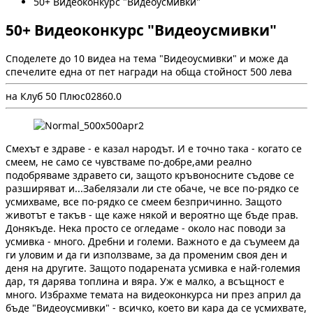
50+ Видеоконкурс "Видеоусмивки"
50+ Видеоконкурс "Видеоусмивки"
Споделете до 10 видеа на тема "Видеоусмивки" и може да
спечелите една от пет награди на обща стойност 500 лева
на Клуб 50 Плюс
0
286
0.0
Смехът е здраве - е казал народът. И е точно така - когато се
смеем, не само се чувстваме по-добре,ами реално
подобряваме здравето си, защото кръвоносните съдове се
разширяват и...Забелязали ли сте обаче, че все по-рядко се
усмихваме, все по-рядко се смеем безпричинно. Защото
животът е такъв - ще каже някой и вероятно ще бъде прав.
Донякъде. Нека просто се огледаме - около нас поводи за
усмивка - много. Дребни и големи. Важното е да съумеем да
ги уловим и да ги използваме, за да променим своя ден и
деня на другите. Защото подарената усмивка е най-големия
дар, тя дарява топлина и вяра. Уж е малко, а всъщност е
много. Избрахме темата на видеоконкурса ни през април да
бъде "Видеоусмивки" - всичко, което ви кара да се усмихвате,