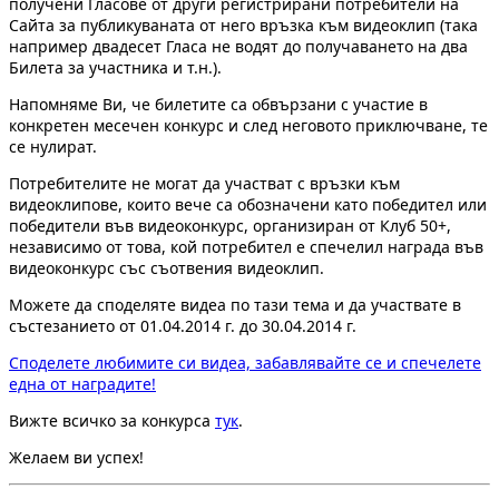
получени Гласове от други регистрирани потребители на
Сайта за публикуваната от него връзка към видеоклип (така
например двадесет Гласа не водят до получаването на два
Билета за участника и т.н.).
Напомняме Ви, че билетите са обвързани с участие в
конкретен месечен конкурс и след неговото приключване, те
се нулират.
Потребителите не могат да участват с връзки към
видеоклипове, които вече са обозначени като победител или
победители във видеоконкурс, организиран от Клуб 50+,
независимо от това, кой потребител е спечелил награда във
видеоконкурс със съотвения видеоклип.
Можете да споделяте видеа по тази тема и да участвате в
състезанието от 01.04.2014 г. до 30.04.2014 г.
Споделете любимите си видеа, забавлявайте се и спечелете
една от наградите!
Вижте всичко за конкурса
тук
.
Желаем ви успех!