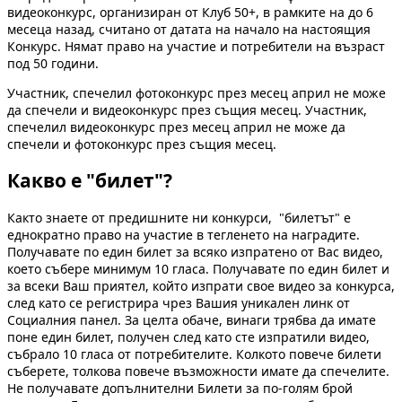
видеоконкурс, организиран от Клуб 50+, в рамките на до 6
месеца назад, считано от датата на начало на настоящия
Конкурс. Нямат право на участие и потребители на възраст
под 50 години.
Участник, спечелил фотоконкурс през месец април не може
да спечели и видеоконкурс през същия месец. Участник,
спечелил видеоконкурс през месец април не може да
спечели и фотоконкурс през същия месец.
Какво е "билет"?
Както знаете от предишните ни конкурси, "билетът" е
еднократно право на участие в тегленето на наградите.
Получавате по един билет за всяко изпратено от Вас видео,
което събере минимум 10 гласа. Получавате по един билет и
за всеки Ваш приятел, който изпрати свое видео за конкурса,
след като се регистрира чрез Вашия уникален линк от
Социалния панел. За целта обаче, винаги трябва да имате
поне един билет, получен след като сте изпратили видео,
събрало 10 гласа от потребителите. Колкото повече билети
съберете, толкова повече възможности имате да спечелите.
Не получавате допълнителни Билети за по-голям брой