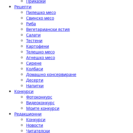
Приказки
Рецепти
Пилешко месо
Свинско месо
Риба
Вегетариански ястия
Салати
Тестени
Картофени
Телешко месо
Агнешко месо
Сирене
Колбаси
Домашно консервиране
Десерти
Напитки
Конкурси
Фотоконкурс
Видеоконкурс
Моите конкурси
Редакционни
Конкурси
Новости
Читателски