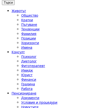
Животът
Общество
Кратки
Пътуване
Тенденции
Фамилия
Позиции
Хоризонти
Имена
Консулт
Психолог
Диетолог
Фитотерапевт
Имидж
Юрист
Финанси
Градина
Работа
Пенсиониране
Документи
Условия и процедури
Новостите