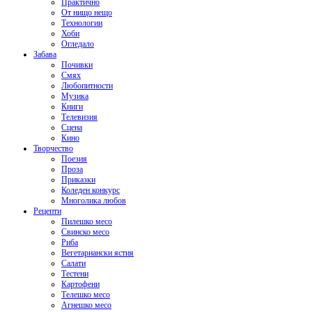
Практично
От нищо нещо
Технологии
Хоби
Огледало
Забава
Почивки
Смях
Любопитности
Музика
Книги
Телевизия
Сцена
Кино
Творчество
Поезия
Проза
Приказки
Коледен конкурс
Многолика любов
Рецепти
Пилешко месо
Свинско месо
Риба
Вегетариански ястия
Салати
Тестени
Картофени
Телешко месо
Агнешко месо