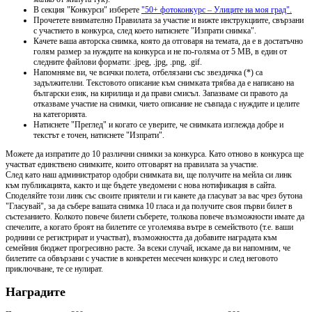
В секция "Конкурси" изберете
"50+ фотоконкурс – Улиците на моя град".
Прочетете внимателно Правилата за участие и вижте инструкциите, свързани
с участието в конкурса, след което натиснете "Изпрати снимка".
Качете ваша авторска снимка, която да отговаря на темата, да е в достатъчно
голям размер за нуждите на конкурса и не по-голяма от 5 МВ, в един от
следните файлови формати: .jpeg, .jpg, .png, .gif.
Напомняме ви, че всички полета, отбелязани със звездичка (*) са
задължителни. Текстовото описание към снимката трябва да е написано на
български език, на кирилица и да прави смисъл. Запазваме си правото да
отказваме участие на снимки, чието описание не съвпада с нуждите и целите
на категорията.
Натиснете "Преглед" и когато се уверите, че снимката изглежда добре и
текстът е точен, натиснете "Изпрати".
Можете да изпратите до 10 различни снимки за конкурса. Като отново в конкурса ще
участват единствено снимките, които отговарят на правилата за участие.
След като наш администратор одобри снимката ви, ще получите на мейла си линк
към публикацията, както и ще бъдете уведомени с нова нотификация в сайта.
Споделяйте този линк със своите приятели и ги канете да гласуват за вас чрез бутона
"Гласувай", за да събере вашата снимка 10 гласа и да получите своя първи билет в
състезанието. Колкото повече билети съберете, толкова повече възможности имате да
спечелите, а когато броят на билетите се уголемява вътре в семейството (т.е. ваши
роднини се регистрират и участват), възможността да добавите наградата към
семейния бюджет прогресивно расте. За всеки случай, искаме да ви напомним, че
билетите са обвързани с участие в конкретен месечен конкурс и след неговото
приключване, те се нулират.
Наградите