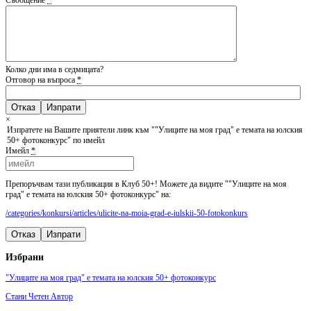
Колко дни има в седмицата?
Отговор на въпроса
*
Отказ
×
Изпратете на Вашите приятели линк към ""Улиците на моя град" е темата на юлския
50+ фотоконкурс" по имейл
Имейл
*
Препоръчвам тази публикация в Клуб 50+! Можете да видите ""Улиците на моя
град" е темата на юлския 50+ фотоконкурс" на:
/categories/konkursi/articles/ulicite-na-moia-grad-e-iulskii-50-fotokonkurs
Отказ
Изпрати
Избрани
"Улиците на моя град" е темата на юлския 50+ фотоконкурс
Стани Четен Автор