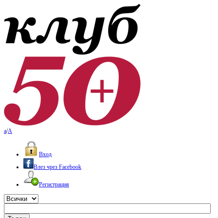
a
/
A
Вход
Влез чрез Facebook
Регистрация