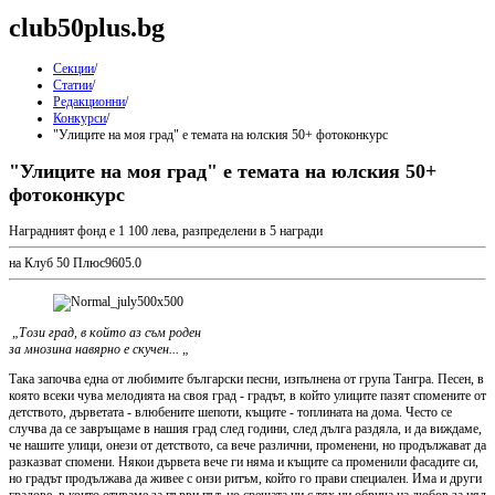
club50plus.bg
Секции
/
Статии
/
Редакционни
/
Конкурси
/
"Улиците на моя град" е темата на юлския 50+ фотоконкурс
"Улиците на моя град" е темата на юлския 50+
фотоконкурс
Наградният фонд е 1 100 лева, разпределени в 5 награди
на Клуб 50 Плюс
960
5.0
„Този град, в който аз съм роден
за мнозина навярно е скучен... „
Така започва една от любимите български песни, изпълнена от група Тангра. Песен, в
която всеки чува мелодията на своя град - градът, в който улиците пазят спомените от
детството, дърветата - влюбените шепоти, къщите - топлината на дома. Често се
случва да се завръщаме в нашия град след години, след дълга раздяла, и да виждаме,
че нашите улици, онези от детството, са вече различни, променени, но продължават да
разказват спомени. Някои дървета вече ги няма и къщите са променили фасадите си,
но градът продължава да живее с онзи ритъм, който го прави специален. Има и други