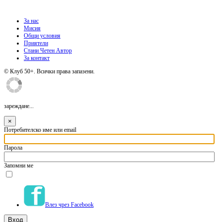
За нас
Мисия
Общи условия
Приятели
Стани Четен Автор
За контакт
© Клуб 50+. Всички права запазени.
зареждане...
×
Потребителско име или email
Парола
Запомни ме
Влез чрез Facebook