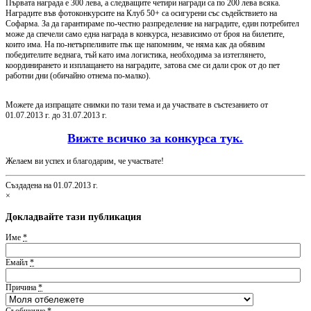
Първата награда е 300 лева, а следващите четири награди са по 200 лева всяка.
Наградите във фотоконкурсите на Клуб 50+ са осигурени със съдействието на
Софарма. За да гарантираме по-честно разпределение на наградите, един потребител
може да спечели само една награда в конкурса, независимо от броя на билетите,
които има. На по-нетърпеливите пък ще напомним, че няма как да обявим
победителите веднага, тъй като има логистика, необходима за изтеглянето,
координирането и изплащането на наградите, затова сме си дали срок от до пет
работни дни (обичайно отнема по-малко).
Можете да изпращате снимки по тази тема и да участвате в състезанието от
01.07.2013 г. до 31.07.2013 г.
Вижте всичко за конкурса тук.
Желаем ви успех и благодарим, че участвате!
Създадена на 01.07.2013 г.
×
Докладвайте тази публикация
Име
*
Емайл
*
Причина
*
Съобщение
*