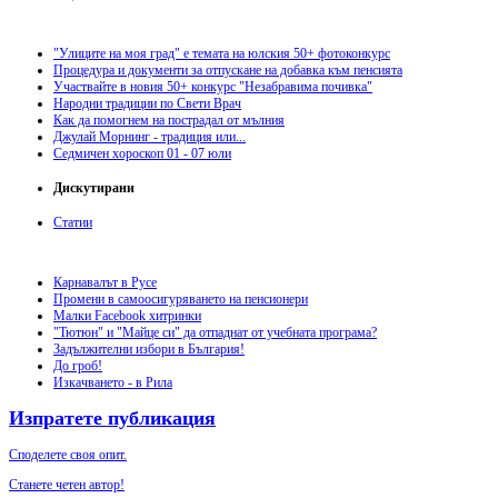
"Улиците на моя град" е темата на юлския 50+ фотоконкурс
Процедура и документи за отпускане на добавка към пенсията
Участвайте в новия 50+ конкурс "Незабравима почивка"
Народни традиции по Свети Врач
Как да помогнем на пострадал от мълния
Джулай Морнинг - традиция или...
Седмичен хороскоп 01 - 07 юли
Дискутирани
Статии
Карнавалът в Русе
Промени в самоосигуряването на пенсионери
Малки Facebook хитринки
"Тютюн" и "Майце си" да отпаднат от учебната програма?
Задължителни избори в България!
До гроб!
Изкачването - в Рила
Изпратете публикация
Споделете своя опит.
Станете четен автор!