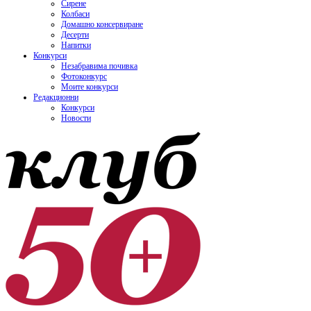
Сирене
Колбаси
Домашно консервиране
Десерти
Напитки
Конкурси
Незабравима почивка
Фотоконкурс
Моите конкурси
Редакционни
Конкурси
Новости