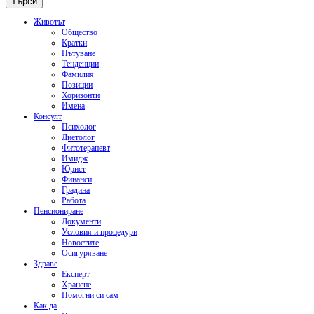
Животът
Общество
Кратки
Пътуване
Тенденции
Фамилия
Позиции
Хоризонти
Имена
Консулт
Психолог
Диетолог
Фитотерапевт
Имидж
Юрист
Финанси
Градина
Работа
Пенсиониране
Документи
Условия и процедури
Новостите
Осигуряване
Здраве
Експерт
Хранене
Помогни си сам
Как да