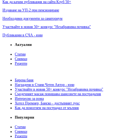
Как да качим публикация на сайта Клуб 50+
Издаване на УП-2 при пенсиониране
Необходими документи за санаториум
Участвайте в новия 50+ конкурс "Незабравима почивка"
Публикации в СЧА - юни
Актуални
Статии
Снимки
Рецепти
Бирена баня
Наградени в Стани Четен Автор - юни
Участвайте в новия 50+ конкурс "Незабравима почивка"
Сърдечният масаж повишава шансовете на пострадалия
Интересно за рома
Хотел Премиер, Банско - достъпният лукс
Как да помогнем на пострадал от мълния
Популярни
Статии
Снимки
Рецепти