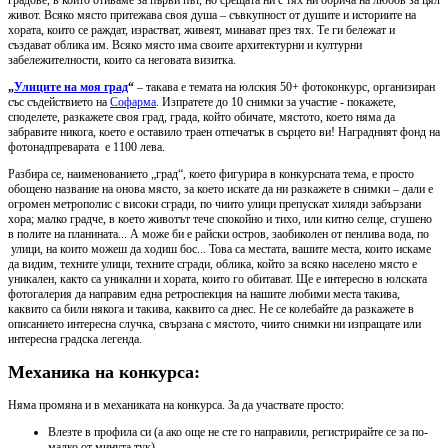
градове, в които отиваме за първи път, но срещата ни с тях ни обрича на любов за цял
живот. Всяко място притежава своя душа – съвкупност от душите и историите на
хората, които се раждат, израстват, живеят, минават през тях. Те ги бележат и
създават облика им. Всяко място има своите архитектурни и културни
забележителности, които са неговата визитка.
„
Улиците на моя град
“
– такава e темата на юлския 50+ фотоконкурс, организиран
със съдействието на
Софарма
. Изпратете до 10 снимки за участие - покажете,
споделете, разкажете своя град, града, който обичате, мястото, което няма да
забравите никога, което е оставило траен отпечатък в сърцето ви! Наградният фонд на
фотонадпреварата е 1100 лева.
Разбира се, наименованието „град“, което фигурира в конкурсната тема, е просто
обощено название на онова място, за което искате да ни разкажете в снимки – дали е
огромен метрополис с високи сгради, по чиито улици препускат хиляди забързани
хора; малко градче, в което животът тече спокойно и тихо, или китно селце, сгушено
в полите на планината... А може би е райски остров, заобиколен от пенлива вода, по
улици, на които можеш да ходиш бос... Това са местата, вашите места, които искаме
да видим, техните улици, техните сгради, облика, който за всяко населено място е
уникален, както са уникални и хората, които го обитават. Ще е интересно в юлската
фотогалерия да направим една ретроспекция на нашите любими места такива,
каквито са били някога и такива, каквито са днес. Не се колебайте да разкажете в
описанието интересна случка, свързана с мястото, чиито снимки ни изпращате или
интересна градска легенда.
Механика на конкурса:
Няма промяна и в механиката на конкурса. За да участвате просто:
Влезте в профила си (а ако още не сте го направили, регистрирайте се за по-
малко от минута тук).