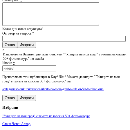
Колко дни има в седмицата?
Отговор на въпроса
*
Отказ
×
Изпратете на Вашите приятели линк към ""Улиците на моя град" е темата на юлския
50+ фотоконкурс" по имейл
Имейл
*
Препоръчвам тази публикация в Клуб 50+! Можете да видите ""Улиците на моя
град" е темата на юлския 50+ фотоконкурс" на:
/categories/konkursi/articles/ulicite-na-moia-grad-e-iulskii-50-fotokonkurs
Отказ
Изпрати
Избрани
"Улиците на моя град" е темата на юлския 50+ фотоконкурс
Стани Четен Автор