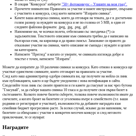
В секция "Конкурси" изберете
"50+ фотоконкурс – Улиците на моя град".
Прочетете внимателно Правилата за участие и вижте инструкциите, свързани
с участието в конкурса, след което натиснете "Изпрати снимка".
Качете ваша авторска снимка, която да отговаря на темата, да е в достатъчно
голям размер за нуждите на конкурса и не по-голяма от 5 МВ, в един от
следните файлови формати: .jpeg, .jpg, .png, .gif.
Напомняме ви, че всички полета, отбелязани със звездичка (*) са
задължителни. Текстовото описание към снимката трябва да е написано на
български език, на кирилица и да прави смисъл. Запазваме си правото да
отказваме участие на снимки, чието описание не съвпада с нуждите и целите
на категорията.
Натиснете "Преглед" и когато се уверите, че снимката изглежда добре и
текстът е точен, натиснете "Изпрати".
Можете да изпратите до 10 различни снимки за конкурса. Като отново в конкурса ще
участват единствено снимките, които отговарят на правилата за участие.
След като наш администратор одобри снимката ви, ще получите на мейла си линк
към публикацията, както и ще бъдете уведомени с нова нотификация в сайта.
Споделяйте този линк със своите приятели и ги канете да гласуват за вас чрез бутона
"Гласувай", за да събере вашата снимка 10 гласа и да получите своя първи билет в
състезанието. Колкото повече билети съберете, толкова повече възможности имате да
спечелите, а когато броят на билетите се уголемява вътре в семейството (т.е. ваши
роднини се регистрират и участват), възможността да добавите наградата към
семейния бюджет прогресивно расте. За всеки случай, искаме да ви напомним, че
билетите са обвързани с участие в конкретен месечен конкурс и след неговото
приключване, те се нулират.
Наградите