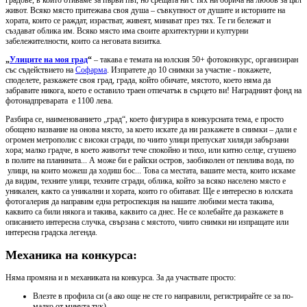
градове, в които отиваме за първи път, но срещата ни с тях ни обрича на любов за цял
живот. Всяко място притежава своя душа – съвкупност от душите и историите на
хората, които се раждат, израстват, живеят, минават през тях. Те ги бележат и
създават облика им. Всяко място има своите архитектурни и културни
забележителности, които са неговата визитка.
„
Улиците на моя град
“
– такава e темата на юлския 50+ фотоконкурс, организиран
със съдействието на
Софарма
. Изпратете до 10 снимки за участие - покажете,
споделете, разкажете своя град, града, който обичате, мястото, което няма да
забравите никога, което е оставило траен отпечатък в сърцето ви! Наградният фонд на
фотонадпреварата е 1100 лева.
Разбира се, наименованието „град“, което фигурира в конкурсната тема, е просто
обощено название на онова място, за което искате да ни разкажете в снимки – дали е
огромен метрополис с високи сгради, по чиито улици препускат хиляди забързани
хора; малко градче, в което животът тече спокойно и тихо, или китно селце, сгушено
в полите на планината... А може би е райски остров, заобиколен от пенлива вода, по
улици, на които можеш да ходиш бос... Това са местата, вашите места, които искаме
да видим, техните улици, техните сгради, облика, който за всяко населено място е
уникален, както са уникални и хората, които го обитават. Ще е интересно в юлската
фотогалерия да направим една ретроспекция на нашите любими места такива,
каквито са били някога и такива, каквито са днес. Не се колебайте да разкажете в
описанието интересна случка, свързана с мястото, чиито снимки ни изпращате или
интересна градска легенда.
Механика на конкурса:
Няма промяна и в механиката на конкурса. За да участвате просто:
Влезте в профила си (а ако още не сте го направили, регистрирайте се за по-
малко от минута тук).