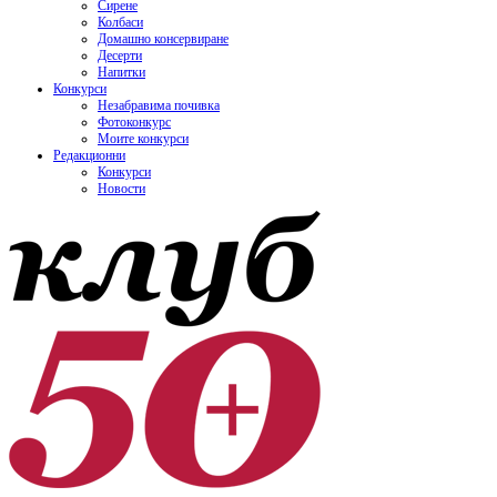
Сирене
Колбаси
Домашно консервиране
Десерти
Напитки
Конкурси
Незабравима почивка
Фотоконкурс
Моите конкурси
Редакционни
Конкурси
Новости