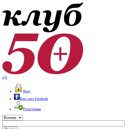
a
/
A
Вход
Влез чрез Facebook
Регистрация