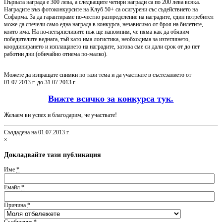
Първата награда е 300 лева, а следващите четири награди са по 200 лева всяка.
Наградите във фотоконкурсите на Клуб 50+ са осигурени със съдействието на
Софарма. За да гарантираме по-честно разпределение на наградите, един потребител
може да спечели само една награда в конкурса, независимо от броя на билетите,
които има. На по-нетърпеливите пък ще напомним, че няма как да обявим
победителите веднага, тъй като има логистика, необходима за изтеглянето,
координирането и изплащането на наградите, затова сме си дали срок от до пет
работни дни (обичайно отнема по-малко).
Можете да изпращате снимки по тази тема и да участвате в състезанието от
01.07.2013 г. до 31.07.2013 г.
Вижте всичко за конкурса тук.
Желаем ви успех и благодарим, че участвате!
Създадена на 01.07.2013 г.
×
Докладвайте тази публикация
Име
*
Емайл
*
Причина
*
Съобщение
*