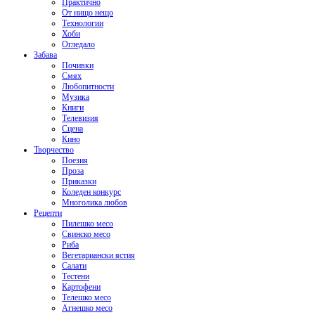
Практично
От нищо нещо
Технологии
Хоби
Огледало
Забава
Почивки
Смях
Любопитности
Музика
Книги
Телевизия
Сцена
Кино
Творчество
Поезия
Проза
Приказки
Коледен конкурс
Многолика любов
Рецепти
Пилешко месо
Свинско месо
Риба
Вегетариански ястия
Салати
Тестени
Картофени
Телешко месо
Агнешко месо