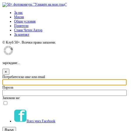
За нас
Мисия
Общи условия
Приятели
Стани Четен Автор
За контакт
© Клуб 50+. Всички права запазени.
зареждане...
×
Потребителско име или email
Парола
Запомни ме
Влез чрез Facebook