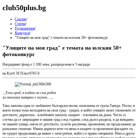
club50plus.bg
Секции
/
Статии
/
Редакционни
/
Конкурси
/
"Улиците на моя град" е темата на юлския 50+ фотоконкурс
"Улиците на моя град" е темата на юлския 50+
фотоконкурс
Наградният фонд е 1 100 лева, разпределени в 5 награди
на Клуб 50 Плюс
976
5.0
„Този град, в който аз съм роден
за мнозина навярно е скучен... „
Така започва една от любимите български песни, изпълнена от група Тангра. Песен, в
която всеки чува мелодията на своя град - градът, в който улиците пазят спомените от
детството, дърветата - влюбените шепоти, къщите - топлината на дома. Често се
случва да се завръщаме в нашия град след години, след дълга раздяла, и да виждаме,
че нашите улици, онези от детството, са вече различни, променени, но продължават да
разказват спомени. Някои дървета вече ги няма и къщите са променили фасадите си,
но градът продължава да живее с онзи ритъм, който го прави специален. Има и други