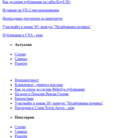
Как да качим публикация на сайта Клуб 50+
Издаване на УП-2 при пенсиониране
Необходими документи за санаториум
Участвайте в новия 50+ конкурс "Незабравима почивка"
Публикации в СЧА - юни
Актуални
Статии
Снимки
Рецепти
Нерешителност
Климатикът - приятел или враг
Как да спрем да следим Фейсбук публикация
На море в Паралия Врасна Гърция
Бирена баня
Участвайте в новия 50+ конкурс "Незабравима почивка"
Наградени в Стани Четен Автор - юни
Популярни
Статии
Снимки
Рецепти