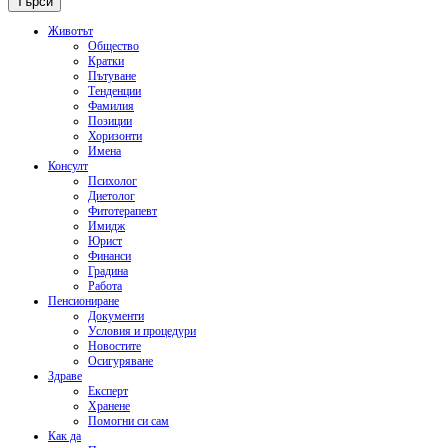
Животът
Общество
Кратки
Пътуване
Тенденции
Фамилия
Позиции
Хоризонти
Имена
Консулт
Психолог
Диетолог
Фитотерапевт
Имидж
Юрист
Финанси
Градина
Работа
Пенсиониране
Документи
Условия и процедури
Новостите
Осигуряване
Здраве
Експерт
Хранене
Помогни си сам
Как да