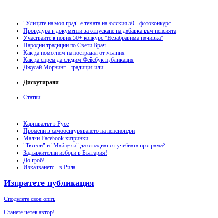
"Улиците на моя град" е темата на юлския 50+ фотоконкурс
Процедура и документи за отпускане на добавка към пенсията
Участвайте в новия 50+ конкурс "Незабравима почивка"
Народни традиции по Свети Врач
Как да помогнем на пострадал от мълния
Как да спрем да следим Фейсбук публикация
Джулай Морнинг - традиция или...
Дискутирани
Статии
Карнавалът в Русе
Промени в самоосигуряването на пенсионери
Малки Facebook хитринки
"Тютюн" и "Майце си" да отпаднат от учебната програма?
Задължителни избори в България!
До гроб!
Изкачването - в Рила
Изпратете публикация
Споделете своя опит.
Станете четен автор!