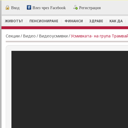
Вход
Влез чрез Facebook
Регистрация
ЖИВОТЪТ
ПЕНСИОНИРАНЕ
ФИНАНСИ
ЗДРАВЕ
КАК ДА
Секции
/
Видеo
/
Видеоусмивки
/
Усмивката- на група Трамва