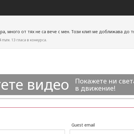
ра, много от тях не са вече с мен. Този клип ме доближава до т
 пъти. 13 гласа в конкурса.
ете видео
Покажете ни свет
в движение!
Guest email