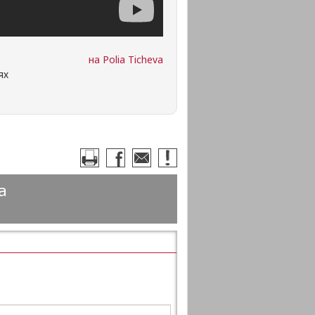
на Polia Ticheva
ях
а