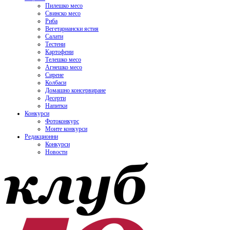
Пилешко месо
Свинско месо
Риба
Вегетариански ястия
Салати
Тестени
Картофени
Телешко месо
Агнешко месо
Сирене
Колбаси
Домашно консервиране
Десерти
Напитки
Конкурси
Фотоконкурс
Моите конкурси
Редакционни
Конкурси
Новости