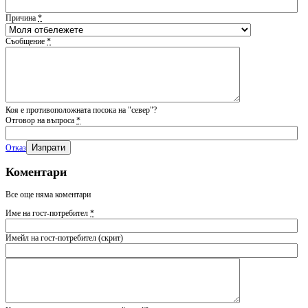
Причина
*
Съобщение
*
Коя е противоположната посока на "север"?
Отговор на въпроса
*
Отказ
Коментари
Все още няма коментари
Име на гост-потребител
*
Имейл на гост-потребител (скрит)