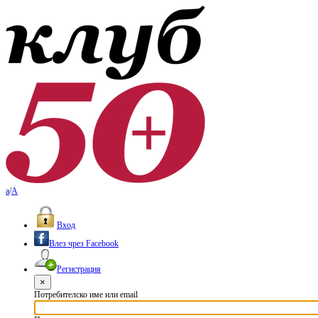
a
/
A
Вход
Влез чрез Facebook
Регистрация
×
Потребителско име или email