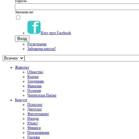
Парола
Запомни ме
Влез чрез Facebook
Регистрация
Забравена парола?
Животът
Общество
Кратки
Тенденции
Фамилия
Позиции
Читателски Писма
Консулт
Психолог
Диетолог
Фитотерапевт
Имидж
Юрист
Финанси
Пенсиониране
Градина