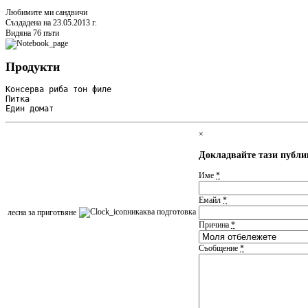
Любимите ми сандвичи
Създадена на 23.05.2013 г.
Видяна 76 пъти
Продукти
Консерва риба тон филе

Питка

Един домат
×
Докладвайте тази публ
Име
*
Емайл
*
никаква подготовка
леснa за приготвяне
Причина
*
Съобщение
*