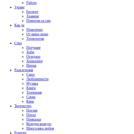
Работа
Здраве
Експерт
Хранене
Помогни си сам
Как да
Практично
От нищо нещо
Технологии
Стил
Пътуване
Хоби
Огледало
Хоризонти
Имена
Развлечения
Смях
Любопитности
Музика
Книги
Телевизия
Сцена
Кино
Творчество
Поезия
Проза
Приказки
Коледен конкурс
Многолика любов
Рецепти