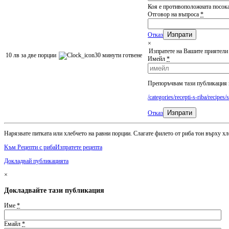
Коя е противоположната посока
Отговор на въпроса
*
Отказ
×
Изпратете на Вашите приятели
10 лв за две порции
30 минути готвене
Имейл
*
Препоръчвам тази публикация в
/categories/recepti-s-riba/recipes/
Изпрати
Отказ
Нарязвате питката или хлебчето на равни порции. Слагате филето от риба тон върху хле
Kъм Рецепти с риба
Изпратете рецепта
Докладвай публикацията
×
Докладвайте тази публикация
Име
*
Емайл
*