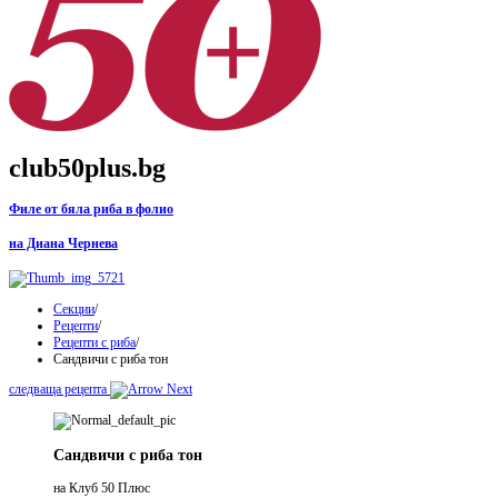
club50plus.bg
Филе от бяла риба в фолио
на Диана Чернева
Секции
/
Рецепти
/
Рецепти с риба
/
Сандвичи с риба тон
следваща рецепта
Сандвичи с риба тон
на Клуб 50 Плюс