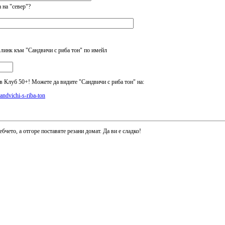
 на "север"?
 линк към "Сандвичи с риба тон" по имейл
 Клуб 50+! Можете да видите "Сандвичи с риба тон" на:
sandvichi-s-riba-ton
бчето, а отгоре поставяте резани домат. Да ви е сладко!