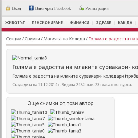
Вход
Влез чрез Facebook
Регистрация
ЖИВОТЪТ
ПЕНСИОНИРАНЕ
ФИНАНСИ
ЗДРАВЕ
КАК ДА
Секции
/
Снимки
/
Магията на Коледа
/
Голяма е радостта на 
Голяма е радостта на млаките сурвакари- к
Голяма е радостта на млаките сурвакари- коледари !тря
Създадена на 11.12.2014 г. Видяна 2482 пъти. 23 гласа в конкурса.
Още снимки от този автор