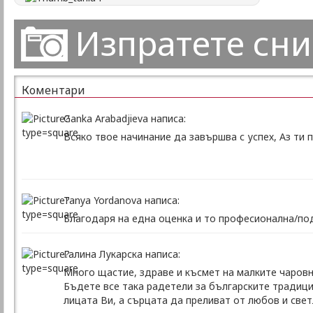
Изпратете сн
Коментари
Ganka Arabadjieva написа:
Всяко твое начинание да завършва с успех, Аз ти 
Tanya Yordanova написа:
Благодаря на една оценка и то професионална/по
Галина Лукарска написа:
Много щастие, здраве и късмет на малките чаровни
Бъдете все така радетели за българските традици
лицата Ви, а сърцата да преливат от любов и свет