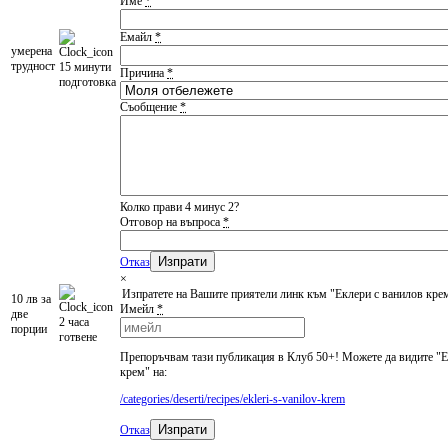
Име
*
Емайл
*
умеренa
трудност
15 минути
Причина
*
подготовка
Съобщение
*
Колко прави 4 минус 2?
Отговор на въпроса
*
Отказ
×
Изпратете на Вашите приятели линк към "Еклери с ванилов кре
10 лв за
Имейл
*
две
2 часа
порции
готвене
Препоръчвам тази публикация в Клуб 50+! Можете да видите "Е
крем" на:
/categories/deserti/recipes/ekleri-s-vanilov-krem
Изпрати
Отказ