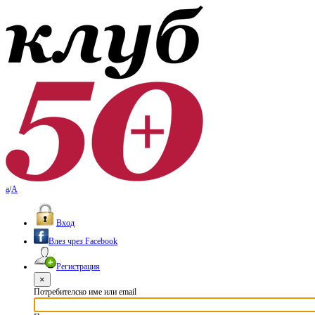
a
/
A
Вход
Влез чрез Facebook
Регистрация
×
Потребителско име или email