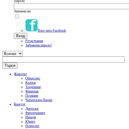
Парола
Запомни ме
Влез чрез Facebook
Регистрация
Забравена парола?
Животът
Общество
Кратки
Тенденции
Фамилия
Позиции
Читателски Писма
Консулт
Диетолог
Фитотерапевт
Имидж
Юрист
Психолог