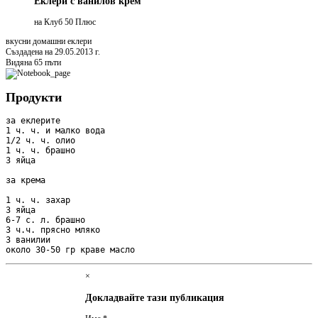
Еклери с ванилов крем
на Клуб 50 Плюс
вкусни домашни еклери
Създадена на 29.05.2013 г.
Видяна 65 пъти
Продукти
за еклерите

1 ч. ч. и малко вода

1/2 ч. ч. олио

1 ч. ч. брашно

3 яйца

за крема

1 ч. ч. захар

3 яйца

6-7 с. л. брашно

3 ч.ч. прясно мляко

3 ванилии

около 30-50 гр краве масло
×
Докладвайте тази публикация