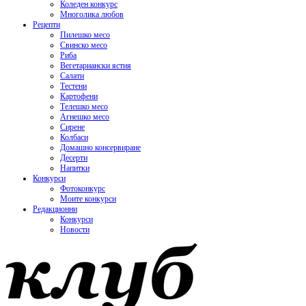
Коледен конкурс
Многолика любов
Рецепти
Пилешко месо
Свинско месо
Риба
Вегетариански ястия
Салати
Тестени
Картофени
Телешко месо
Агнешко месо
Сирене
Колбаси
Домашно консервиране
Десерти
Напитки
Конкурси
Фотоконкурс
Моите конкурси
Редакционни
Конкурси
Новости