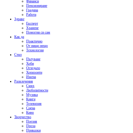
Финанси
Пенсиониране
Градина
Работа
Здраве
Експерт
Хранене
Помогни си сам
Как да
Практично
От нищо нещо
Технологии
Стил
Пътуване
Хоби
Огледало
Хоризонти
Имена
Развлечения
Смях
Любопитности
Музика
Книги
Телевизия
Сцена
Кино
Творчество
Поезия
Проза
Приказки