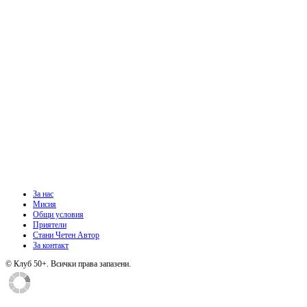
За нас
Мисия
Общи условия
Приятели
Стани Четен Автор
За контакт
© Клуб 50+. Всички права запазени.