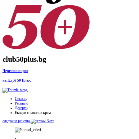
club50plus.bg
Черешов пирог
на Клуб 50 Плюс
Секции
/
Рецепти
/
Десерти
/
Еклери с ванилов крем
следваща рецепта