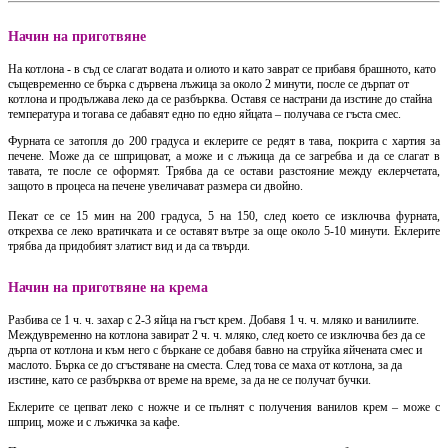
Начин на приготвяне
На котлона - в
съд се слагат водата и олиото и като заврат се прибавя брашното, като
същевременно се бърка с дървена лъжица за около 2 минути, после се дърпат от
котлона и продължава леко да се разбърква. Оставя се настрани да изстине до стайна
температура и тогава се дабавят едно по едно яйцата – получава се гъста смес.
Фурната се затопля до 200 градуса и еклерите се редят в тава, покрита с хартия за
печене. Може да се шприцоват, а може и с лъжица да се загребва и да се слагат в
тавата, те после се оформят. Трябва да се остави разстояние между еклерчетата,
защото в процеса на печене увеличават размера си двойно.
Пекат се се 15 мин на 200 градуса, 5 на 150, след което се изключва фурната,
открехва се леко вратичката и се оставят вътре за още около 5-10 минути. Еклерите
трябва да придобият златист вид и да са твърди.
Начин на приготвяне на крема
Разбива се 1 ч. ч. захар с 2-3 яйца на гъст крем. Добавя 1 ч. ч. мляко и ванилиите.
Междувременно на котлона завират 2 ч. ч. мляко, след което се изключва без да се
дърпа от котлона и към него с бъркане се добавя бавно на струйка яйчената смес и
маслото. Бърка се до сгъстяване на сместа. След това се маха от котлона, за да
изстине, като се разбърква от време на време, за да не се получат бучки.
Еклерите се цепват леко с ножче и се пълнят с получения ванилов крем – може с
шприц, може и с лъжичка за кафе.