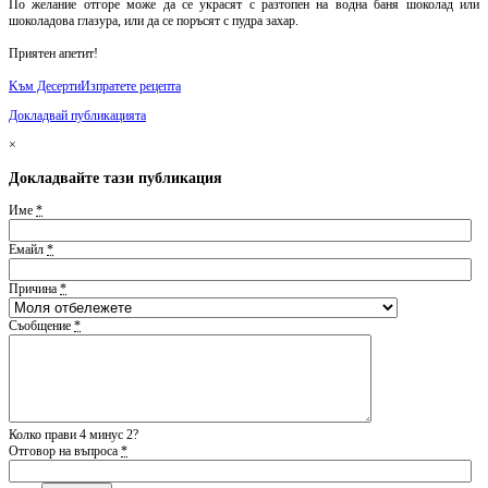
По желание отгоре може да се украсят с разтопен на водна баня шоколад или
шоколадова глазура, или да се поръсят с пудра захар.
Приятен апетит!
Kъм Десерти
Изпратете рецепта
Докладвай публикацията
×
Докладвайте тази публикация
Име
*
Емайл
*
Причина
*
Съобщение
*
Колко прави 4 минус 2?
Отговор на въпроса
*