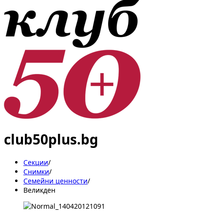
club50plus.bg
Секции
/
Снимки
/
Семейни ценности
/
Великден