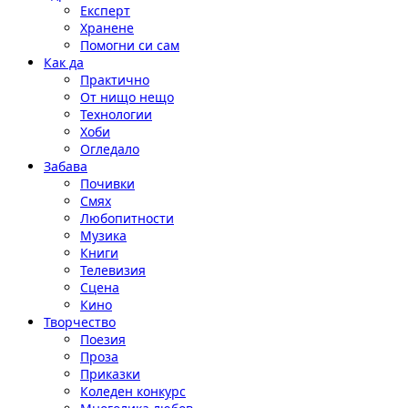
Експерт
Хранене
Помогни си сам
Как да
Практично
От нищо нещо
Технологии
Хоби
Огледало
Забава
Почивки
Смях
Любопитности
Музика
Книги
Телевизия
Сцена
Кино
Творчество
Поезия
Проза
Приказки
Коледен конкурс