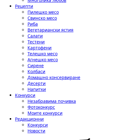
Многолика любов
Рецепти
Пилешко месо
Свинско месо
Риба
Вегетариански ястия
Салати
Тестени
Картофени
Телешко месо
Агнешко месо
Сирене
Колбаси
Домашно консервиране
Десерти
Напитки
Конкурси
Незабравима почивка
Фотоконкурс
Моите конкурси
Редакционни
Конкурси
Новости