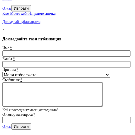
Изпрати
Отказ
Kъм Моето хоби
Изпратете снимка
Докладвай публикацията
×
Докладвайте тази публикация
Име
*
Емайл
*
Причина
*
Съобщение
*
Кой е последният месец от годината?
Отговор на въпроса
*
Отказ