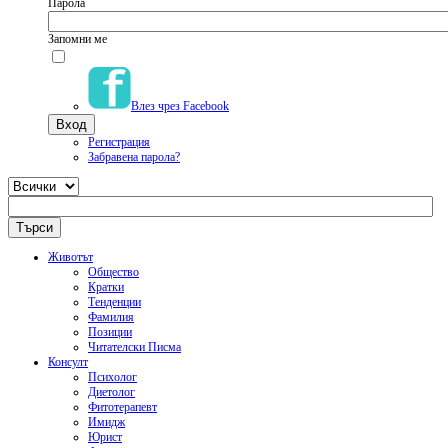
Парола
Запомни ме
Влез чрез Facebook
Регистрация
Забравена парола?
Животът
Общество
Кратки
Тенденции
Фамилия
Позиции
Читателски Писма
Консулт
Психолог
Диетолог
Фитотерапевт
Имидж
Юрист