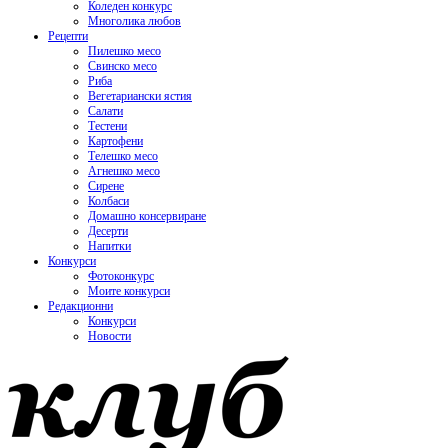
Коледен конкурс
Многолика любов
Рецепти
Пилешко месо
Свинско месо
Риба
Вегетариански ястия
Салати
Тестени
Картофени
Телешко месо
Агнешко месо
Сирене
Колбаси
Домашно консервиране
Десерти
Напитки
Конкурси
Фотоконкурс
Моите конкурси
Редакционни
Конкурси
Новости