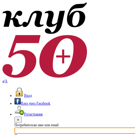
a
/
A
Вход
Влез чрез Facebook
Регистрация
×
Потребителско име или email