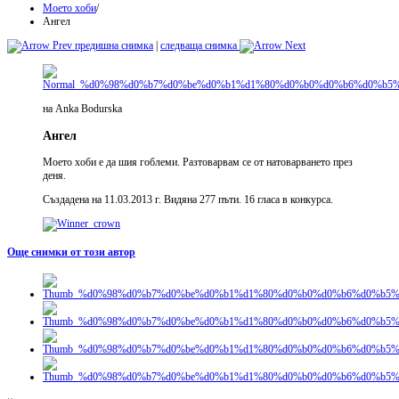
Моето хоби
/
Ангел
предишна снимка
|
следваща снимка
на Anka Bodurska
Ангел
Моето хоби е да шия гоблеми. Разтоварвам се от натоварването през
деня.
Създадена на 11.03.2013 г. Видяна 277 пъти. 16 гласа в конкурса.
Още снимки от този автор