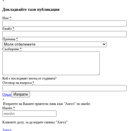
×
Докладвайте тази публикация
Име
*
Емайл
*
Причина
*
Съобщение
*
Кой е последният месец от годината?
Отговор на въпроса
*
Отказ
×
Изпратете на Вашите приятели линк към "Ангел" по имейл
Имейл
*
Кликнете долу, за да видите снимка "Ангел"
Ангел