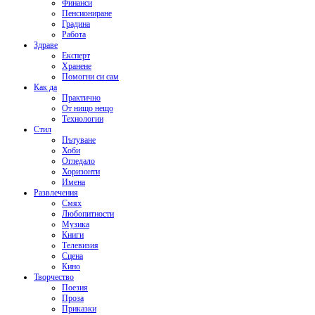
Финанси
Пенсиониране
Градина
Работа
Здраве
Експерт
Хранене
Помогни си сам
Как да
Практично
От нищо нещо
Технологии
Стил
Пътуване
Хоби
Огледало
Хоризонти
Имена
Развлечения
Смях
Любопитности
Музика
Книги
Телевизия
Сцена
Кино
Творчество
Поезия
Проза
Приказки