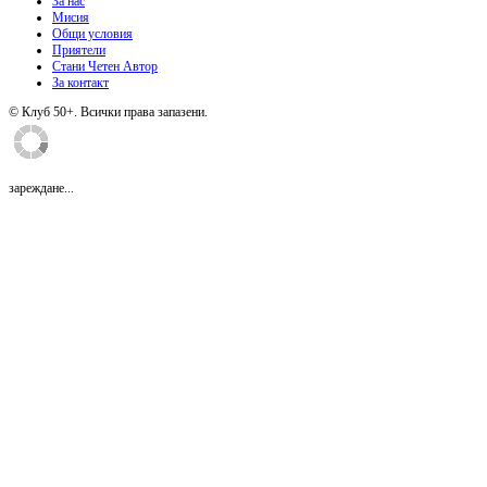
За нас
Мисия
Общи условия
Приятели
Стани Четен Автор
За контакт
© Клуб 50+. Всички права запазени.
зареждане...