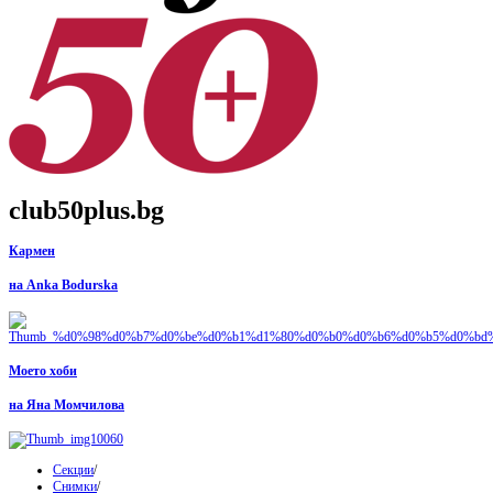
club50plus.bg
Кармен
на Anka Bodurska
Моето хоби
на Яна Момчилова
Секции
/
Снимки
/