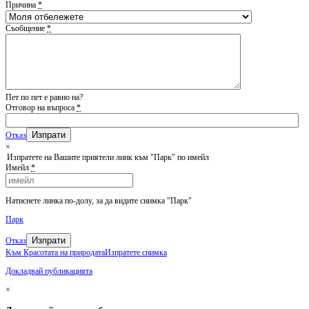
Причина
*
Съобщение
*
Пет по пет е равно на?
Отговор на въпроса
*
Отказ
×
Изпратете на Вашите приятели линк към "Парк" по имейл
Имейл
*
Натиснете линка по-долу, за да видите снимка "Парк"
Парк
Изпрати
Отказ
Kъм Красотата на природата
Изпратете снимка
Докладвай публикацията
×