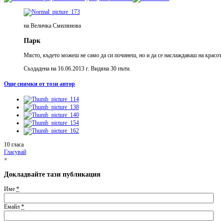
на Величка Смилянова
Парк
Място, където можеш не само да си починеш, но и да се наслаждаваш на красота
Създадена на 16.06.2013 г. Видяна 30 пъти.
Още снимки от този автор
10 гласа
Гласувай
×
Докладвайте тази публикация
Име
*
Емайл
*