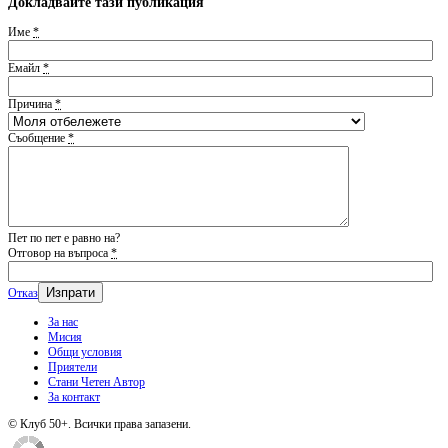
Докладвайте тази публикация
Име
*
Емайл
*
Причина
*
Съобщение
*
Пет по пет е равно на?
Отговор на въпроса
*
Отказ
За нас
Мисия
Общи условия
Приятели
Стани Четен Автор
За контакт
© Клуб 50+. Всички права запазени.