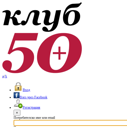
a
/
A
Вход
Влез чрез Facebook
Регистрация
×
Потребителско име или email