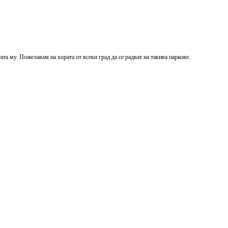
та му. Пожелавам на хората от всеки град да се радват на такива паркове.