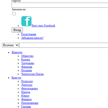
Парола
Запомни ме
Влез чрез Facebook
Регистрация
Забравена парола?
Животът
Общество
Кратки
Тенденции
Фамилия
Позиции
Читателски Писма
Консулт
Психолог
Диетолог
Фитотерапевт
Имидж
Юрист
Финанси
Пенсиониране
Градина