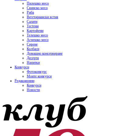
Пилешко месо
Свинско месо
Риба
Вегетариански ястия
Салати
Тестени
Картофени
Телешко месо
Агнешко месо
Сирене
Колбаси
Домашно консервиране
Десерти
Напитки
Конкурси
Фотоконкурс
Моите конкурси
Редакционни
Конкурси
Новости