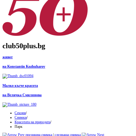
club50plus.bg
живот
на Konstantin Kozhuharov
Малко късче красота
на Величка Смилянова
Секции
/
Снимки
/
Красотата на природата
/
Парк
предишна снимка
|
следваща снимка