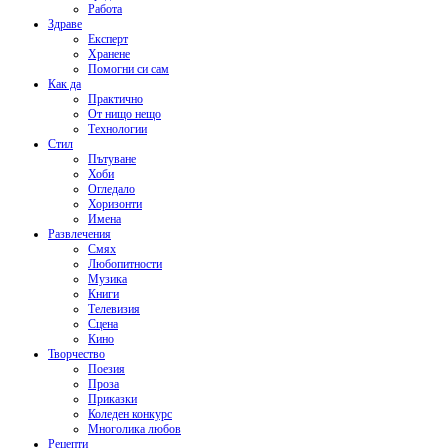
Работа
Здраве
Експерт
Хранене
Помогни си сам
Как да
Практично
От нищо нещо
Технологии
Стил
Пътуване
Хоби
Огледало
Хоризонти
Имена
Развлечения
Смях
Любопитности
Музика
Книги
Телевизия
Сцена
Кино
Творчество
Поезия
Проза
Приказки
Коледен конкурс
Многолика любов
Рецепти