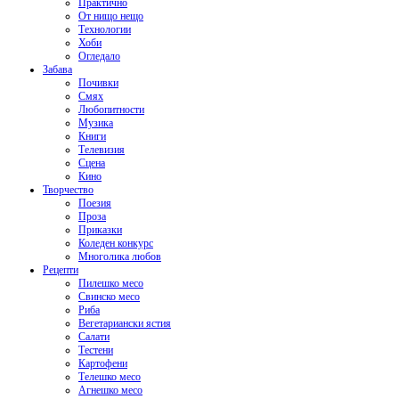
Практично
От нищо нещо
Технологии
Хоби
Огледало
Забава
Почивки
Смях
Любопитности
Музика
Книги
Телевизия
Сцена
Кино
Творчество
Поезия
Проза
Приказки
Коледен конкурс
Многолика любов
Рецепти
Пилешко месо
Свинско месо
Риба
Вегетариански ястия
Салати
Тестени
Картофени
Телешко месо
Агнешко месо