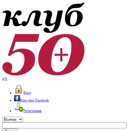
a
/
A
Вход
Влез чрез Facebook
Регистрация