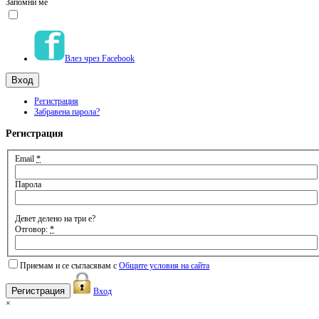
Запомни ме
Влез чрез Facebook
Регистрация
Забравена парола?
Регистрация
Email
*
Парола
Девет делено на три е?
Отговор:
*
Приемам и се съгласявам с
Общите условия на сайта
Вход
×