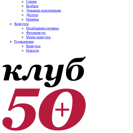
Сирене
Колбаси
Домашно консервиране
Десерти
Напитки
Конкурси
Незабравима почивка
Фотоконкурс
Моите конкурси
Редакционни
Конкурси
Новости