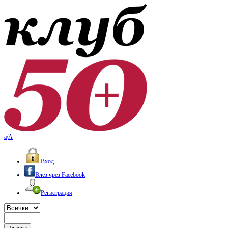
a
/
A
Вход
Влез чрез Facebook
Регистрация