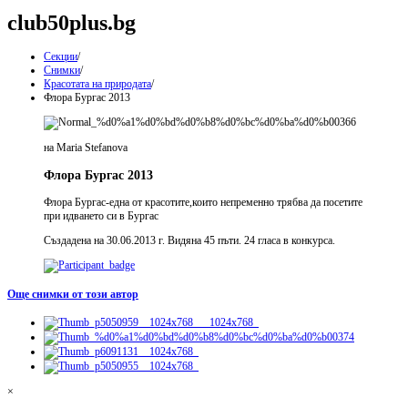
club50plus.bg
Секции
/
Снимки
/
Красотата на природата
/
Флора Бургас 2013
на Maria Stefanova
Флора Бургас 2013
Флора Бургас-една от красотите,които непременно трябва да посетите
при идването си в Бургас
Създадена на 30.06.2013 г. Видяна 45 пъти. 24 гласа в конкурса.
Още снимки от този автор
×