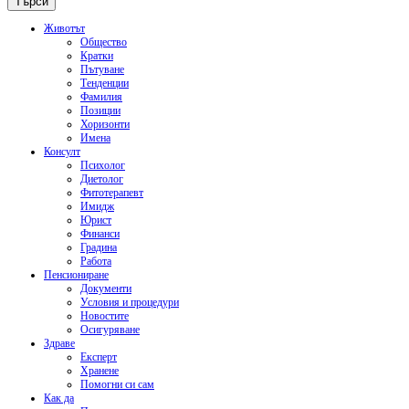
Животът
Общество
Кратки
Пътуване
Тенденции
Фамилия
Позиции
Хоризонти
Имена
Консулт
Психолог
Диетолог
Фитотерапевт
Имидж
Юрист
Финанси
Градина
Работа
Пенсиониране
Документи
Условия и процедури
Новостите
Осигуряване
Здраве
Експерт
Хранене
Помогни си сам
Как да