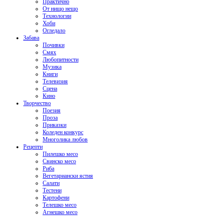
Практично
От нищо нещо
Технологии
Хоби
Огледало
Забава
Почивки
Смях
Любопитности
Музика
Книги
Телевизия
Сцена
Кино
Творчество
Поезия
Проза
Приказки
Коледен конкурс
Многолика любов
Рецепти
Пилешко месо
Свинско месо
Риба
Вегетариански ястия
Салати
Тестени
Картофени
Телешко месо
Агнешко месо