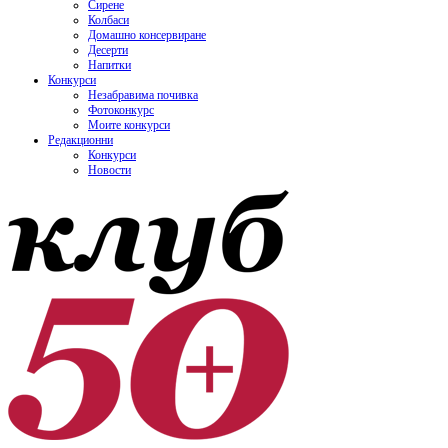
Сирене
Колбаси
Домашно консервиране
Десерти
Напитки
Конкурси
Незабравима почивка
Фотоконкурс
Моите конкурси
Редакционни
Конкурси
Новости