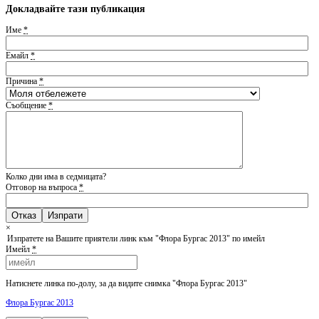
Докладвайте тази публикация
Име
*
Емайл
*
Причина
*
Съобщение
*
Колко дни има в седмицата?
Отговор на въпроса
*
Отказ
×
Изпратете на Вашите приятели линк към "Флора Бургас 2013" по имейл
Имейл
*
Натиснете линка по-долу, за да видите снимка "Флора Бургас 2013"
Флора Бургас 2013