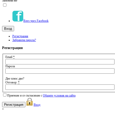
Запомни ме
Влез чрез Facebook
Регистрация
Забравена парола?
Регистрация
Email
*
Парола
Две плюс две?
Отговор:
*
Приемам и се съгласявам с
Общите условия на сайта
Вход
×