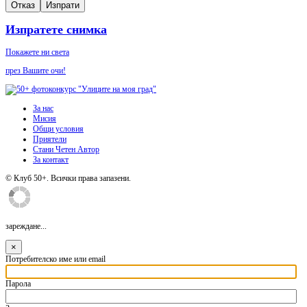
Отказ
Изпрати
Изпратете снимка
Покажете ни света
през Вашите очи!
За нас
Мисия
Общи условия
Приятели
Стани Четен Автор
За контакт
© Клуб 50+. Всички права запазени.
зареждане...
×
Потребителско име или email
Парола