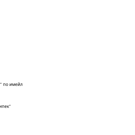
" по имейл
рипек"