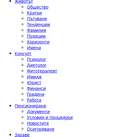
Животът
Общество
Кратки
Пътуване
Тенденции
Фамилия
Позиции
Хоризонти
Имена
Консулт
Психолог
Диетолог
Фитотерапевт
Имидж
Юрист
Финанси
Градина
Работа
Пенсиониране
Документи
Условия и процедури
Новостите
Осигуряване
Здраве