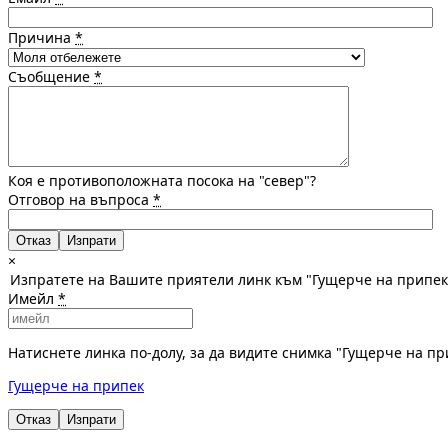
Причина
*
Съобщение
*
Коя е противоположната посока на "север"?
Отговор на въпроса
*
Отказ
×
Изпратете на Вашите приятели линк към "Гущерче на припек
Имейл
*
Натиснете линка по-долу, за да видите снимка "Гущерче на п
Гущерче на припек
Отказ
Изпрати