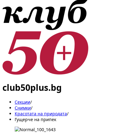
club50plus.bg
Секции
/
Снимки
/
Красотата на природата
/
Гущерче на припек