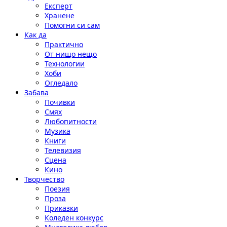
Експерт
Хранене
Помогни си сам
Как да
Практично
От нищо нещо
Технологии
Хоби
Огледало
Забава
Почивки
Смях
Любопитности
Музика
Книги
Телевизия
Сцена
Кино
Творчество
Поезия
Проза
Приказки
Коледен конкурс