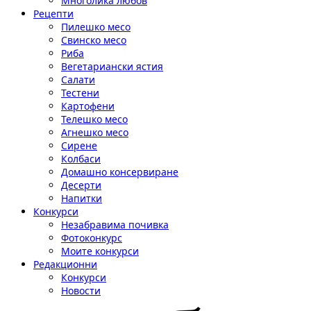
Многолика любов
Рецепти
Пилешко месо
Свинско месо
Риба
Вегетариански ястия
Салати
Тестени
Картофени
Телешко месо
Агнешко месо
Сирене
Колбаси
Домашно консервиране
Десерти
Напитки
Конкурси
Незабравима почивка
Фотоконкурс
Моите конкурси
Редакционни
Конкурси
Новости