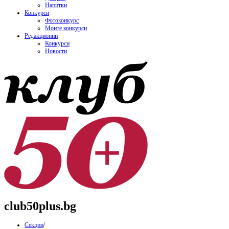
Напитки
Конкурси
Фотоконкурс
Моите конкурси
Редакционни
Конкурси
Новости
club50plus.bg
Секции
/