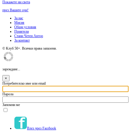
Покажете ни света
през Вашите очи!
За нас
Мисия
Общи условия
Приятели
Стани Четен Автор
За контакт
© Клуб 50+. Всички права запазени.
зареждане...
×
Потребителско име или email
Парола
Запомни ме
Влез чрез Facebook