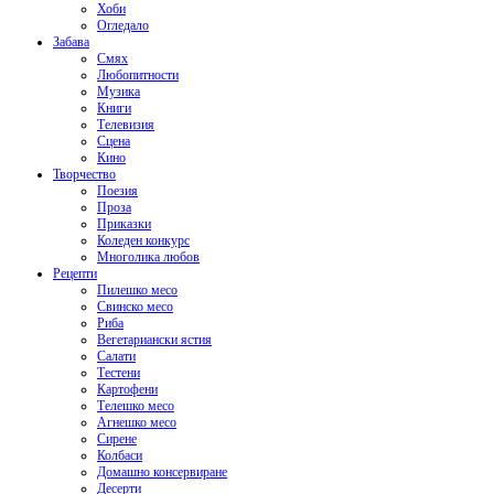
Хоби
Огледало
Забава
Смях
Любопитности
Музика
Книги
Телевизия
Сцена
Кино
Творчество
Поезия
Проза
Приказки
Коледен конкурс
Многолика любов
Рецепти
Пилешко месо
Свинско месо
Риба
Вегетариански ястия
Салати
Тестени
Картофени
Телешко месо
Агнешко месо
Сирене
Колбаси
Домашно консервиране
Десерти