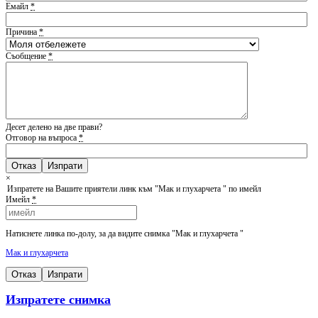
Емайл
*
Причина
*
Съобщение
*
Десет делено на две прави?
Отговор на въпроса
*
Отказ
×
Изпратете на Вашите приятели линк към "Мак и глухарчета " по имейл
Имейл
*
Натиснете линка по-долу, за да видите снимка "Мак и глухарчета "
Мак и глухарчета
Отказ
Изпрати
Изпратете снимка