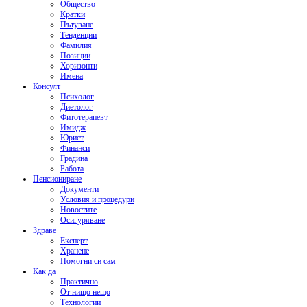
Общество
Кратки
Пътуване
Тенденции
Фамилия
Позиции
Хоризонти
Имена
Консулт
Психолог
Диетолог
Фитотерапевт
Имидж
Юрист
Финанси
Градина
Работа
Пенсиониране
Документи
Условия и процедури
Новостите
Осигуряване
Здраве
Експерт
Хранене
Помогни си сам
Как да
Практично
От нищо нещо
Технологии