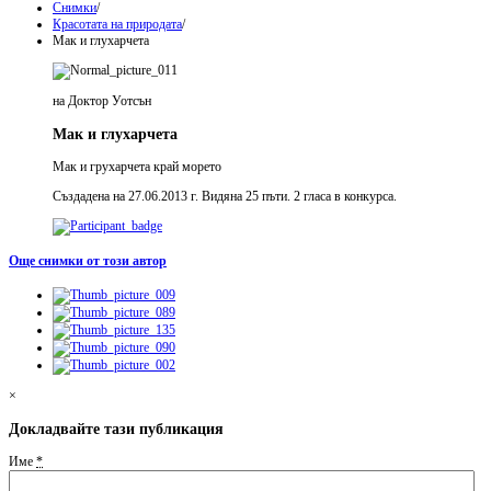
Снимки
/
Красотата на природата
/
Мак и глухарчета
на Доктор Уотсън
Мак и глухарчета
Мак и грухарчета край морето
Създадена на 27.06.2013 г. Видяна 25 пъти. 2 гласа в конкурса.
Още снимки от този автор
×
Докладвайте тази публикация
Име
*