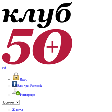
a
/
A
Вход
Влез чрез Facebook
Регистрация
Животът