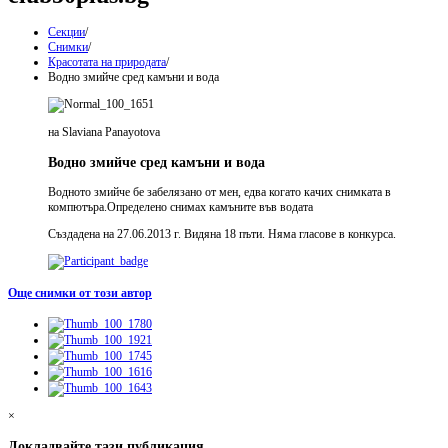
Секции
/
Снимки
/
Красотата на природата
/
Водно змийче сред камъни и вода
на Slaviana Panayotova
Водно змийче сред камъни и вода
Водното змийче бе забелязано от мен, едва когато качих снимката в
компютъра.Определено снимах камъните във водата
Създадена на 27.06.2013 г. Видяна 18 пъти. Няма гласове в конкурса.
Още снимки от този автор
×
Докладвайте тази публикация