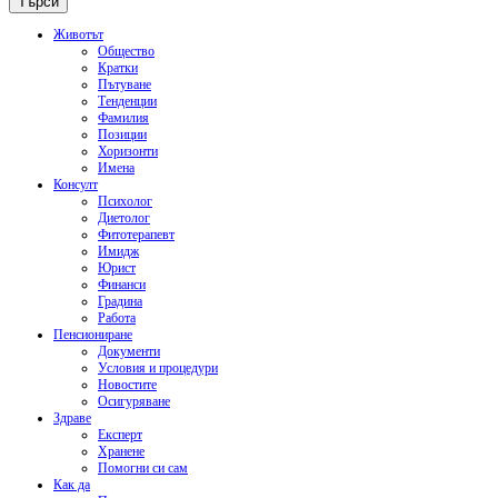
Животът
Общество
Кратки
Пътуване
Тенденции
Фамилия
Позиции
Хоризонти
Имена
Консулт
Психолог
Диетолог
Фитотерапевт
Имидж
Юрист
Финанси
Градина
Работа
Пенсиониране
Документи
Условия и процедури
Новостите
Осигуряване
Здраве
Експерт
Хранене
Помогни си сам
Как да