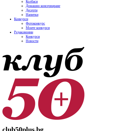
Колбаси
Домашно консервиране
Десерти
Напитки
Конкурси
Фотоконкурс
Моите конкурси
Редакционни
Конкурси
Новости
club50plus.bg