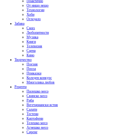
Практично
От нищо нещо
Технологии
Хоби
Огледало
Забава
Смях
Любопитности
Музика
Книги
Телевизия
Сцена
Кино
Творчество
Поезия
Проза
Приказки
Коледен конкурс
Многолика любов
Рецепти
Пилешко месо
Свинско месо
Риба
Вегетариански ястия
Салати
Тестени
Картофени
Телешко месо
Агнешко месо
Сирене