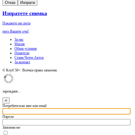
Отказ
Изпрати
Изпратете снимка
Покажете ни света
през Вашите очи!
За нас
Мисия
Общи условия
Приятели
Стани Четен Автор
За контакт
© Клуб 50+. Всички права запазени.
зареждане...
×
Потребителско име или email
Парола
Запомни ме