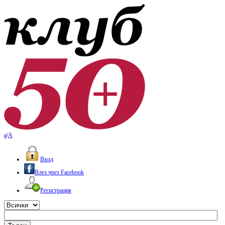
a
/
A
Вход
Влез чрез Facebook
Регистрация