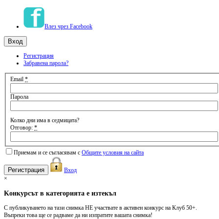
Влез чрез Facebook
Регистрация
Забравена парола?
Email
*
Парола
Колко дни има в седмицата?
Отговор:
*
Приемам и се съгласявам с
Общите условия на сайта
Вход
×
Kонкурсът в категорията е изтекъл
С публикуването на тази снимка НЕ участвате в активен конкурс на Клуб 50+.
Въпреки това ще се радваме да ни изпратите вашата снимка!