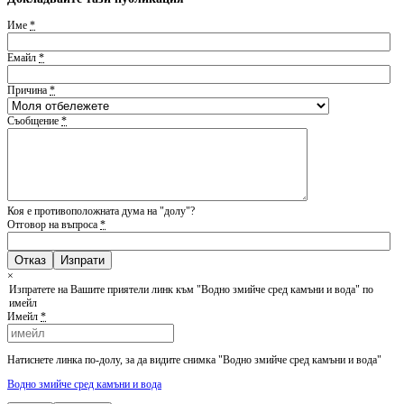
Име
*
Емайл
*
Причина
*
Съобщение
*
Коя е противоположната дума на "долу"?
Отговор на въпроса
*
Отказ
×
Изпратете на Вашите приятели линк към "Водно змийче сред камъни и вода" по
имейл
Имейл
*
Натиснете линка по-долу, за да видите снимка "Водно змийче сред камъни и вода"
Водно змийче сред камъни и вода