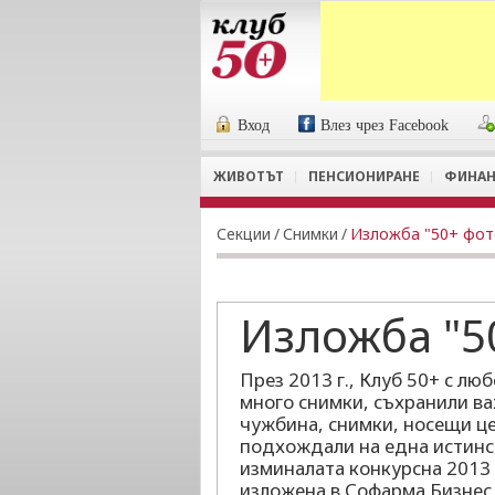
Вход
Влез чрез Facebook
ЖИВОТЪТ
ПЕНСИОНИРАНЕ
ФИНАН
Секции
/
Снимки
/
Изложба "50+ фот
Изложба "5
През 2013 г., Клуб 50+ с л
много снимки, съхранили ва
чужбина, снимки, носещи це
подхождали на една истинск
изминалата конкурсна 2013
изложена в Софарма Бизнес 