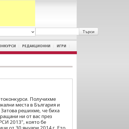
A
/
a
ОНКУРСИ
РЕДАКЦИОННИ
ИГРИ
фотоконкурси. Получихме
кални места в България и
 Затова решихме, че биха
ращани ни от вас през
СИ 2013", която бе
ци от 30 януари 2014 г. Ето