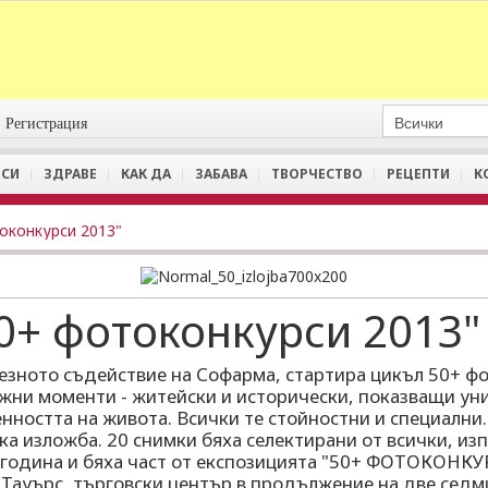
Регистрация
СИ
ЗДРАВЕ
КАК ДА
ЗАБАВА
ТВОРЧЕСТВО
РЕЦЕПТИ
К
оконкурси 2013"
0+ фотоконкурси 2013"
юбезното съдействие на Софарма, стартира цикъл 50+ 
жни моменти - житейски и исторически, показващи уни
нността на живота. Всички те стойностни и специални.
а изложба. 20 снимки бяха селектирани от всички, изп
 година и бяха част от експозицията "50+ ФОТОКОНКУР
Тауърс, търговски център в продължение на две седми