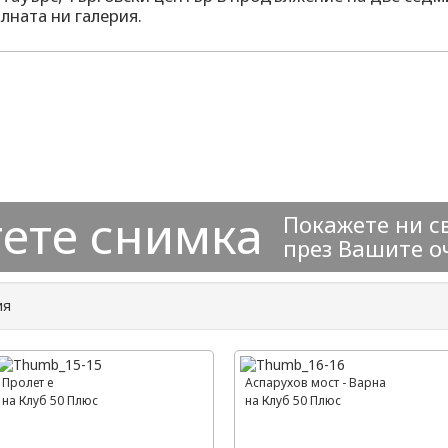
алната ни галерия.
ете снимка
Покажете ни с
през Вашите о
ия
Пролет е
Аспарухов мост - Варна
на Клуб 50 Плюс
на Клуб 50 Плюс