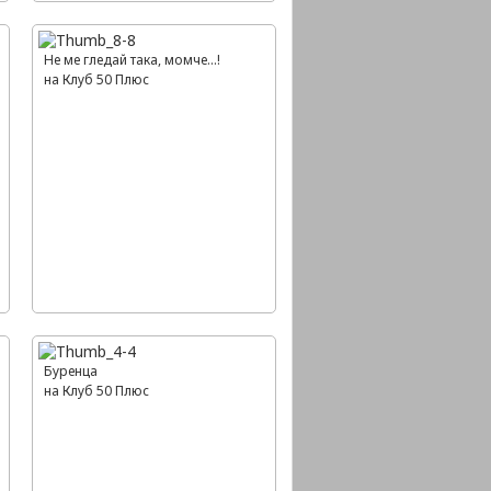
Не ме гледай така, момче...!
на Клуб 50 Плюс
Буренца
на Клуб 50 Плюс