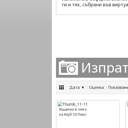
ги и тях, събрани във вирту
Изпрат
Дата ▼
/
Оценка
/
Показван
Къщичка в снега
на Клуб 50 Плюс