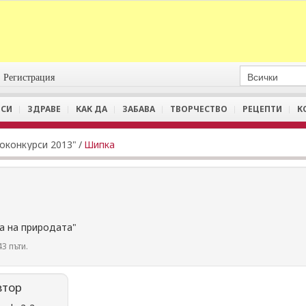
Регистрация
СИ
ЗДРАВЕ
КАК ДА
ЗАБАВА
ТВОРЧЕСТВО
РЕЦЕПТИ
К
оконкурси 2013"
/
Шипка
а на природата"
3 пъти.
втор