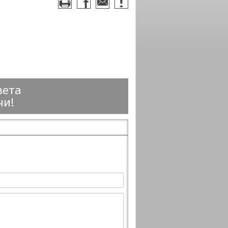
вета
чи!