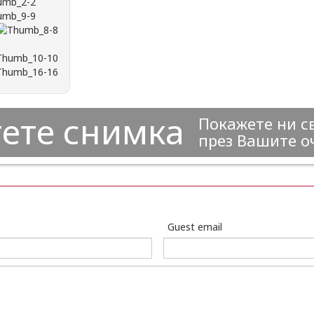
ете снимка
Покажете ни с
през Вашите о
Guest email