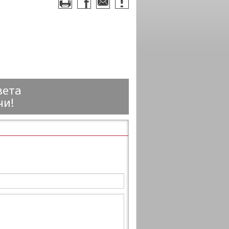
вета
чи!