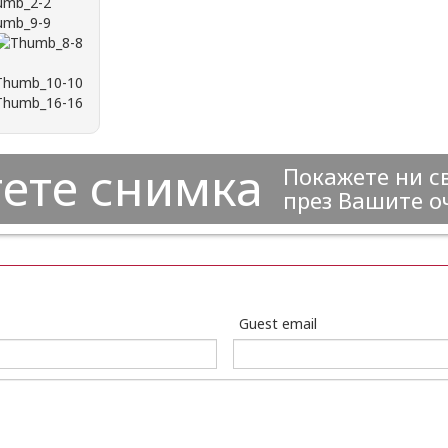
ете снимка
Покажете ни с
през Вашите о
Guest email