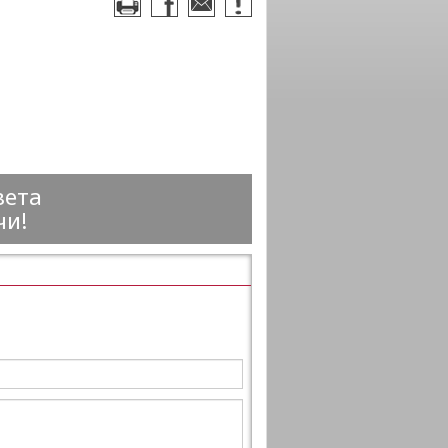
вета
чи!