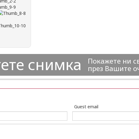
ете снимка
Покажете ни с
през Вашите о
Guest email