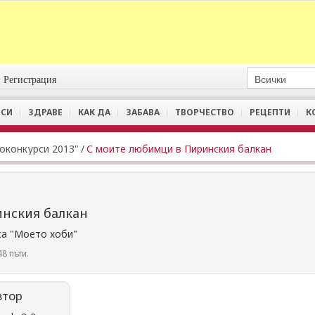
Регистрация
СИ
ЗДРАВЕ
КАК ДА
ЗАБАВА
ТВОРЧЕСТВО
РЕЦЕПТИ
К
оконкурси 2013"
/
С моите любимци в Пиринския балкан
нския балкан
са "Моето хоби"
8 пъти.
втор