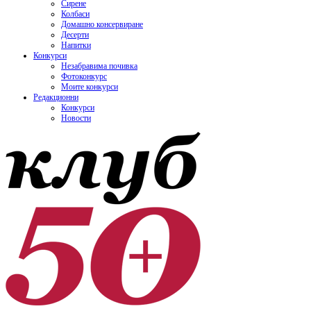
Сирене
Колбаси
Домашно консервиране
Десерти
Напитки
Конкурси
Незабравима почивка
Фотоконкурс
Моите конкурси
Редакционни
Конкурси
Новости