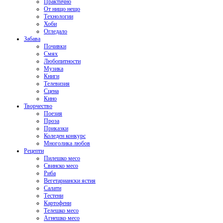
Практично
От нищо нещо
Технологии
Хоби
Огледало
Забава
Почивки
Смях
Любопитности
Музика
Книги
Телевизия
Сцена
Кино
Творчество
Поезия
Проза
Приказки
Коледен конкурс
Многолика любов
Рецепти
Пилешко месо
Свинско месо
Риба
Вегетариански ястия
Салати
Тестени
Картофени
Телешко месо
Агнешко месо