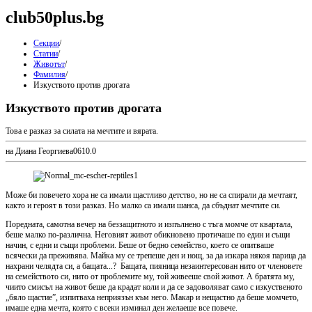
club50plus.bg
Секции
/
Статии
/
Животът
/
Фамилия
/
Изкуството против дрогата
Изкуството против дрогата
Това е разказ за силата на мечтите и вярата.
на Диана Георгиева
0
61
0.0
Може би повечето хора не са имали щастливо детство, но не са спирали да мечтаят,
както и героят в този разказ. Но малко са имали шанса, да сбъднат мечтите си.
Поредната, самотна вечер на беззащитното и изпълнено с тъга момче от квартала,
беше малко по-различна. Неговият живот обикновено протичаше по един и същи
начин, с едни и същи проблеми. Беше от бедно семейство, което се опитваше
всячески да преживява. Майка му се трепеше ден и нощ, за да изкара някоя парица да
нахрани челядта си, а бащата...? Бащата, пияница незаинтересован нито от членовете
на семейството си, нито от проблемите му, той живееше свой живот. А братята му,
чиито смисъл на живот беше да крадат коли и да се задоволяват само с изкуственото
„бяло щастие”, изпитваха неприязън към него. Макар и нещастно да беше момчето,
имаше една мечта, която с всеки изминал ден желаеше все повече.