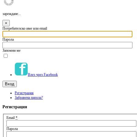
зареждане...
×
Потребителско име или email
Парола
Запомни ме
Влез чрез Facebook
Регистрация
Забравена парола?
Регистрация
Email
*
Парола