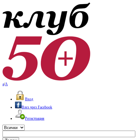
a
/
A
Вход
Влез чрез Facebook
Регистрация