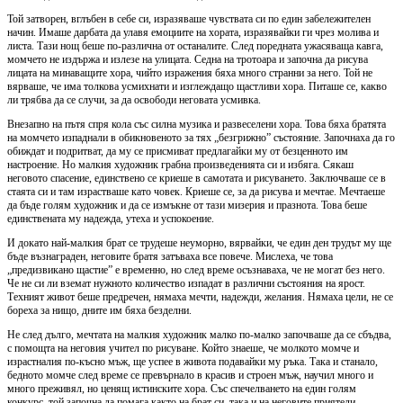
Той затворен, вглъбен в себе си, изразяваше чувствата си по един забележителен
начин. Имаше дарбата да улавя емоциите на хората, изразявайки ги чрез молива и
листа. Тази нощ беше по-различна от останалите. След поредната ужасяваща кавга,
момчето не издържа и излезе на улицата. Седна на тротоара и започна да рисува
лицата на минаващите хора, чийто изражения бяха много странни за него. Той не
вярваше, че има толкова усмихнати и изглеждащо щастливи хора. Питаше се, какво
ли трябва да се случи, за да освободи неговата усмивка.
Внезапно на пътя спря кола със силна музика и развеселени хора. Това бяха братята
на момчето изпаднали в обикновеното за тях „безгрижно” състояние. Започнаха да го
обиждат и подритват, да му се присмиват предлагайки му от безценното им
настроение. Но малкия художник грабна произведенията си и избяга. Сякаш
неговото спасение, единствено се криеше в самотата и рисуването. Заключваше се в
стаята си и там израстваше като човек. Криеше се, за да рисува и мечтае. Мечтаеше
да бъде голям художник и да се измъкне от тази мизерия и празнота. Това беше
единствената му надежда, утеха и успокоение.
И докато най-малкия брат се трудеше неуморно, вярвайки, че един ден трудът му ще
бъде възнаграден, неговите братя затъваха все повече. Мислеха, че това
„предизвикано щастие” е временно, но след време осъзнаваха, че не могат без него.
Че не си ли вземат нужното количество изпадат в различни състояния на ярост.
Техният живот беше предречен, нямаха мечти, надежди, желания. Нямаха цели, не се
бореха за нищо, дните им бяха безделни.
Не след дълго, мечтата на малкия художник малко по-малко започваше да се сбъдва,
с помощта на неговия учител по рисуване. Който знаеше, че молкото момче и
израстналия по-късно мъж, ще успее в живота подавайки му ръка. Така и станало,
бедното момче след време се превърнало в красив и строен мъж, научил много и
много преживял, но ценящ истинските хора. Със спечелването на един голям
конкурс, той започна да помага както на брат си, така и на неговите приятели,