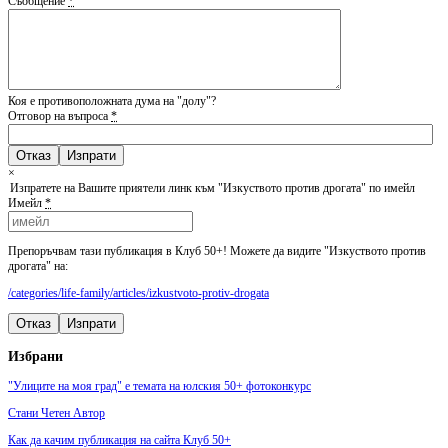
Съобщение
*
Коя е противоположната дума на "долу"?
Отговор на въпроса
*
Отказ
×
Изпратете на Вашите приятели линк към "Изкуството против дрогата" по имейл
Имейл
*
Препоръчвам тази публикация в Клуб 50+! Можете да видите "Изкуството против
дрогата" на:
/categories/life-family/articles/izkustvoto-protiv-drogata
Отказ
Изпрати
Избрани
"Улиците на моя град" е темата на юлския 50+ фотоконкурс
Стани Четен Автор
Как да качим публикация на сайта Клуб 50+