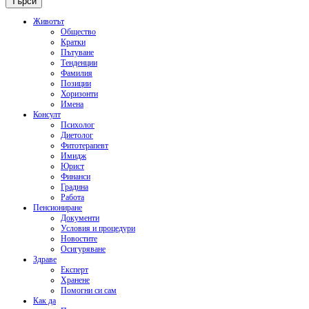
Животът
Общество
Кратки
Пътуване
Тенденции
Фамилия
Позиции
Хоризонти
Имена
Консулт
Психолог
Диетолог
Фитотерапевт
Имидж
Юрист
Финанси
Градина
Работа
Пенсиониране
Документи
Условия и процедури
Новостите
Осигуряване
Здраве
Експерт
Хранене
Помогни си сам
Как да