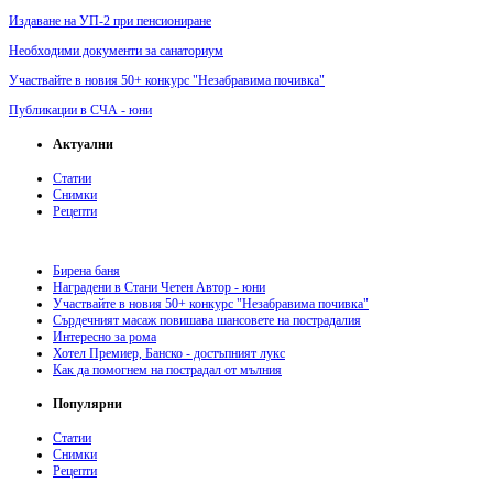
Издаване на УП-2 при пенсиониране
Необходими документи за санаториум
Участвайте в новия 50+ конкурс "Незабравима почивка"
Публикации в СЧА - юни
Актуални
Статии
Снимки
Рецепти
Бирена баня
Наградени в Стани Четен Автор - юни
Участвайте в новия 50+ конкурс "Незабравима почивка"
Сърдечният масаж повишава шансовете на пострадалия
Интересно за рома
Хотел Премиер, Банско - достъпният лукс
Как да помогнем на пострадал от мълния
Популярни
Статии
Снимки
Рецепти