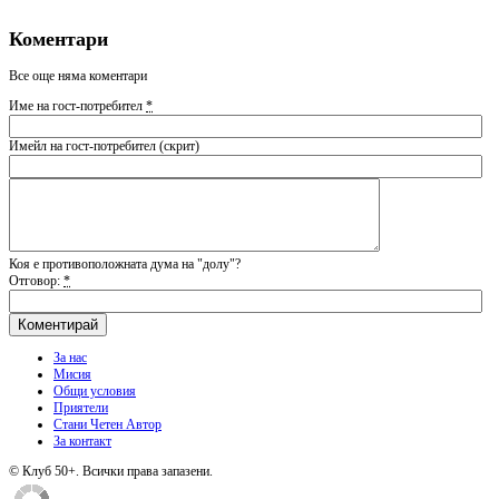
Коментари
Все още няма коментари
Име на гост-потребител
*
Имейл на гост-потребител (скрит)
Коя е противоположната дума на "долу"?
Отговор:
*
За нас
Мисия
Общи условия
Приятели
Стани Четен Автор
За контакт
© Клуб 50+. Всички права запазени.