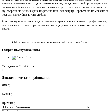
виждащи спасение в него. Единствената причина, поради която той протегна ръка на
наркоманите беше смъртта на най-големия му брат. Чиято смърт преобърна живота
му, въпреки, че ненавиждаше и мразеше тази „зла вещица”, дрогата, но не можеше да
позволи да загуби и другия си брат.
Животът му продължаваше да се развива, откриваше нови светове с професията си,
запознаваше се с нови хора, занимаващи се с други аспекти на изкуството, но не и с
дрога.
♦ Материалът е изпратен по инициативата Стани Четен Автор
Галерия към публикацията
Създадена на 26.06.2013 г.
×
Докладвайте тази публикация
Име
*
Емайл
*
Причина
*