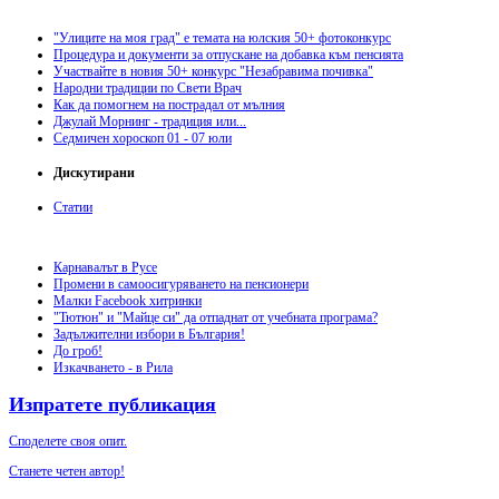
"Улиците на моя град" е темата на юлския 50+ фотоконкурс
Процедура и документи за отпускане на добавка към пенсията
Участвайте в новия 50+ конкурс "Незабравима почивка"
Народни традиции по Свети Врач
Как да помогнем на пострадал от мълния
Джулай Морнинг - традиция или...
Седмичен хороскоп 01 - 07 юли
Дискутирани
Статии
Карнавалът в Русе
Промени в самоосигуряването на пенсионери
Малки Facebook хитринки
"Тютюн" и "Майце си" да отпаднат от учебната програма?
Задължителни избори в България!
До гроб!
Изкачването - в Рила
Изпратете публикация
Споделете своя опит.
Станете четен автор!