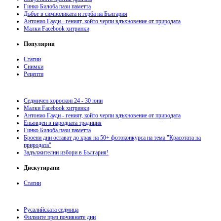
Гинко Билоба пази паметта
Дъбът в символиката и герба на България
Антонио Гауди - геният, който черпи вдъхновение от природата
Малки Facebook хитринки
Популярни
Статии
Снимки
Рецепти
Седмичен хороскоп 24 - 30 юни
Малки Facebook хитринки
Антонио Гауди - геният, който черпи вдъхновение от природата
Еньовден в народната традиция
Гинко Билоба пази паметта
Броени дни остават до края на 50+ фотоконкурса на тема "Красотата на
природата"
Задължителни избори в България!
Дискутирани
Статии
Русалийската седмица
Филмите през почивните дни