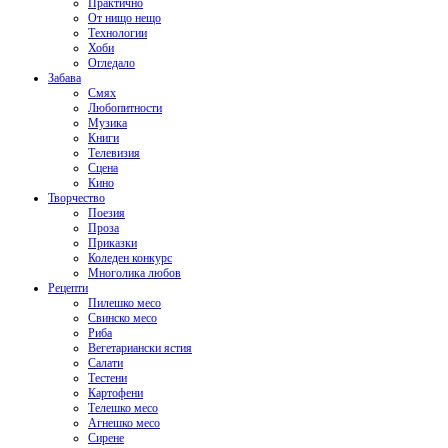
Практично
От нищо нещо
Технологии
Хоби
Огледало
Забава
Смях
Любопитности
Музика
Книги
Телевизия
Сцена
Кино
Творчество
Поезия
Проза
Приказки
Коледен конкурс
Многолика любов
Рецепти
Пилешко месо
Свинско месо
Риба
Вегетариански ястия
Салати
Тестени
Картофени
Телешко месо
Агнешко месо
Сирене