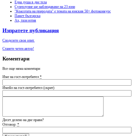
Една душа в две тела
Суперлуние ще наблюдаваме на 23 юни
"Красотата на природата" е темата на юнския 50+ фотоконкурс
Памет българска
Ах, тази ютия
Изпратете публикация
Споделете своя опит.
Станете четен автор!
Коментари
Все още няма коментари
Име на гост-потребител
*
Имейл на гост-потребител (скрит)
Десет делено на две прави?
Отговор:
*