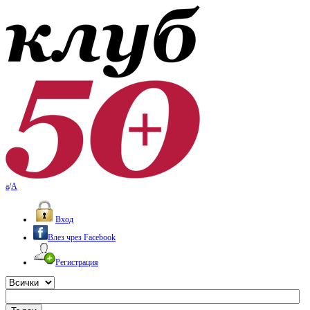
a
/
A
Вход
Влез чрез Facebook
Регистрация