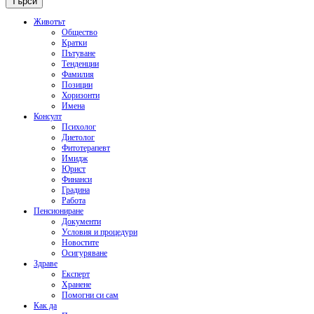
Животът
Общество
Кратки
Пътуване
Тенденции
Фамилия
Позиции
Хоризонти
Имена
Консулт
Психолог
Диетолог
Фитотерапевт
Имидж
Юрист
Финанси
Градина
Работа
Пенсиониране
Документи
Условия и процедури
Новостите
Осигуряване
Здраве
Експерт
Хранене
Помогни си сам
Как да