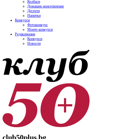
Колбаси
Домашно консервиране
Десерти
Напитки
Конкурси
Фотоконкурс
Моите конкурси
Редакционни
Конкурси
Новости
club50plus.bg