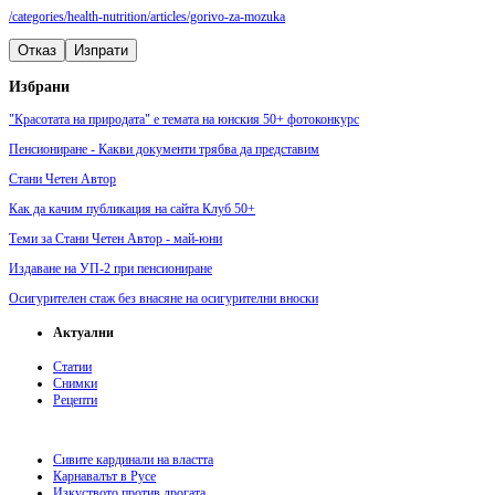
/categories/health-nutrition/articles/gorivo-za-mozuka
Отказ
Изпрати
Избрани
"Красотата на природата" е темата на юнския 50+ фотоконкурс
Пенсиониране - Какви документи трябва да представим
Стани Четен Автор
Как да качим публикация на сайта Клуб 50+
Теми за Стани Четен Автор - май-юни
Издаване на УП-2 при пенсиониране
Осигурителен стаж без внасяне на осигурителни вноски
Актуални
Статии
Снимки
Рецепти
Сивите кардинали на властта
Карнавалът в Русе
Изкуството против дрогата