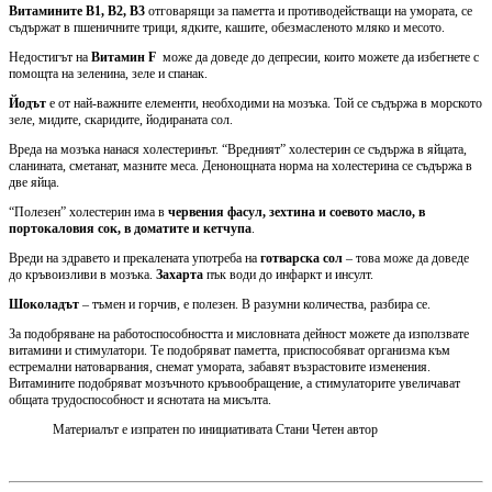
Витамините В1, В2, В3
отговарящи за паметта и противодействащи на умората, се
съдържат в пшеничните трици, ядките, кашите, обезмасленото мляко и месото.
Недостигът на
Витамин
F
може да доведе до депресии, които можете да избегнете с
помощта на зеленина, зеле и спанак.
Йодът
е от най-важните елементи, необходими на мозъка. Той се съдържа в морското
зеле, мидите, скаридите, йодираната сол.
Вреда на мозъка нанася холестеринът. “Вредният” холестерин се съдържа в яйцата,
сланината, сметанат, мазните меса. Денонощната норма на холестерина се съдържа в
две яйца.
“Полезен” холестерин има в
червения фасул, зехтина и соевото масло, в
портокаловия сок, в доматите и кетчупа
.
Вреди на здравето и прекалената употреба на
готварска сол
– това може да доведе
до кръвоизливи в мозъка.
Захарта
пък води до инфаркт и инсулт.
Шоколадът
– тъмен и горчив, е полезен. В разумни количества, разбира се.
За подобряване на работоспособността и мисловната дейност можете да използвате
витамини и стимулатори. Те подобряват паметта, приспособяват организма към
естремални натоварвания, снемат умората, забавят възрастовите изменения.
Витамините подобряват мозъчното кръвообращение, а стимулаторите увеличават
общата трудоспособност и яснотата на мисълта.
Материалът е изпратен по инициативата Стани Четен автор