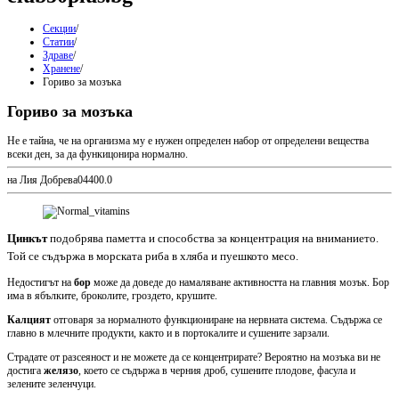
Секции
/
Статии
/
Здраве
/
Хранене
/
Гориво за мозъка
Гориво за мозъка
Не е тайна, че на организма му е нужен определен набор от определени вещества
всеки ден, за да функицонира нормално.
на Лия Добрева
0
440
0.0
Цинкът
подобрява паметта и способства за концентрация на вниманието.
Той се съдържа в морската риба в хляба и пуешкото месо.
Недостигът на
бор
може да доведе до намаляване активността на главния мозък. Бор
има в ябълките, броколите, гроздето, крушите.
Калцият
отговаря за нормалното функциониране на нервната система. Съдържа се
главно в млечните продукти, както и в портокалите и сушените зарзали.
Страдате от разсеяност и не можете да се концентрирате? Вероятно на мозъка ви не
достига
желязо
, което се съдържа в черния дроб, сушените плодове, фасула и
зелените зеленчуци.