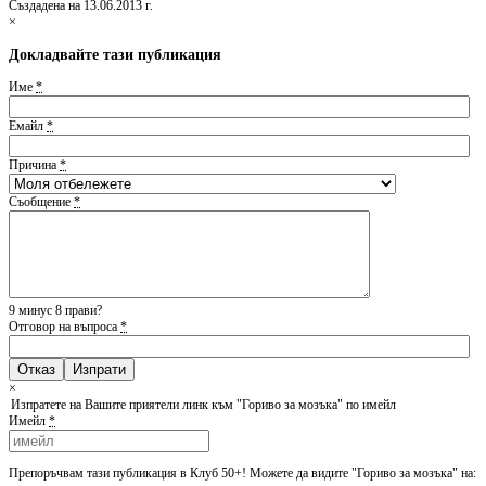
Създадена на 13.06.2013 г.
×
Докладвайте тази публикация
Име
*
Емайл
*
Причина
*
Съобщение
*
9 минус 8 прави?
Отговор на въпроса
*
Отказ
×
Изпратете на Вашите приятели линк към "Гориво за мозъка" по имейл
Имейл
*
Препоръчвам тази публикация в Клуб 50+! Можете да видите "Гориво за мозъка" на: