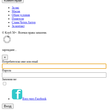
За нас
Мисия
Общи условия
Приятели
Стани Четен Автор
За контакт
© Клуб 50+. Всички права запазени.
зареждане...
×
Потребителско име или email
Парола
Запомни ме
Влез чрез Facebook