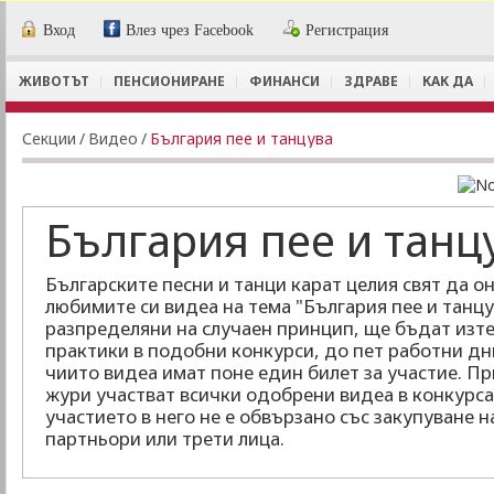
Вход
Влез чрез Facebook
Регистрация
ЖИВОТЪТ
ПЕНСИОНИРАНЕ
ФИНАНСИ
ЗДРАВЕ
КАК ДА
Секции
/
Видеo
/
България пее и танцува
България пее и танц
Българските песни и танци карат целия свят да он
любимите си видеа на тема "България пее и танцу
разпределяни на случаен принцип, ще бъдат изте
практики в подобни конкурси, до пет работни дн
чиито видеа имат поне един билет за участие. П
жури участват всички одобрени видеа в конкурса
участието в него не е обвързано със закупуване 
партньори или трети лица.