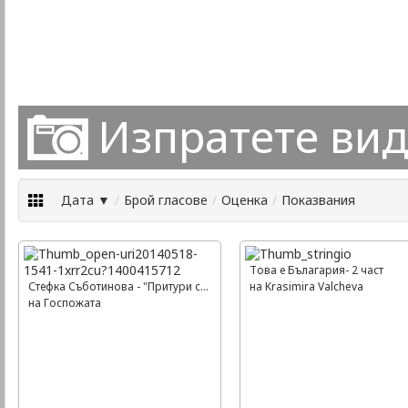
Изпратете ви
Дата ▼
/
Брой гласове
/
Оценка
/
Показвания
Това е Бълагария- 2 част
Стефка Съботинова - "Притури се планината"
на Krasimira Valcheva
на Госпожата