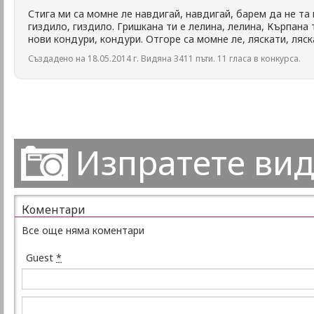
Стига ми са момне ле навдигай, навдигай, барем да не т
гиздило, гиздило. Гришкана ти е лелина, лелина, Кърпана 
нови кондури, кондури. Отгоре са момне ле, ляскати, ляск
Създадено на 18.05.2014 г. Видяна 3411 пъти. 11 гласа в конкурса.
Изпратете ви
Коментари
Все още няма коментари
Guest
*