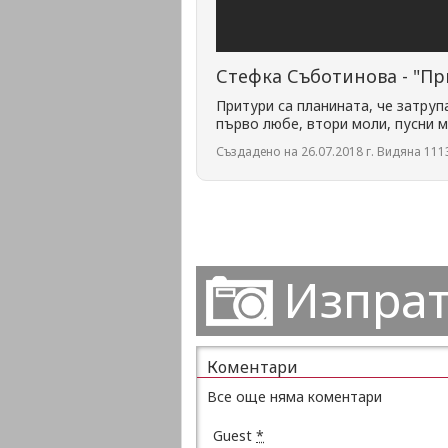
Стефка Съботинова - "Пр
Притури са планината, че затруп
първо любе, втори моли, пусни м
Създадено на 26.07.2018 г. Видяна 1113
Изпрат
Коментари
Все още няма коментари
Guest
*