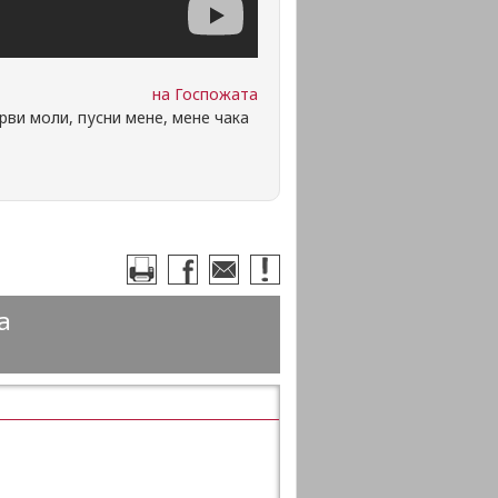
на Госпожата
рви моли, пусни мене, мене чака
а