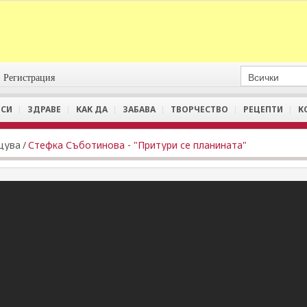
Регистрация
СИ
ЗДРАВЕ
КАК ДА
ЗАБАВА
ТВОРЧЕСТВО
РЕЦЕПТИ
К
цува
/
Стефка Съботинова - "Притури се планината"