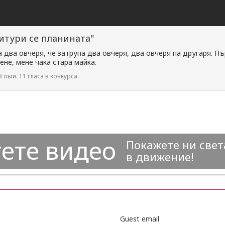
итури се планината"
а два овчеря, че затрупа два овчеря, два овчеря па другаря. Пъ
ене, мене чака стара майка.
 пъти. 11 гласа в конкурса.
ете видео
Покажете ни свет
в движение!
Guest email