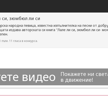
и си, зюмбюл ли си
рска народна певица, известна изпълнителка на песни от доб
ата издава авторската си книга "Лале ли си, зюмбюл ли си- мо
епен.
 пъти. 11 гласа в конкурса.
ете видео
Покажете ни свет
в движение!