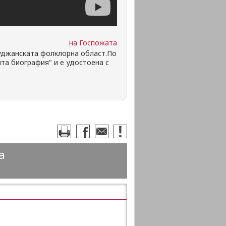
на Госпожата
руджанската фолклорна област.По
ята биография" и е удостоена с
а