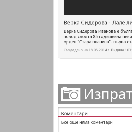
Верка Сидерова - Лале л
Верка Сидерова Иванова е бълга
повод своята 85 годишнина певиц
орден "Стара планина"- първа ст
Създадено на 18.05.2014 г. Видяна 1031
Изпрат
Коментари
Все още няма коментари