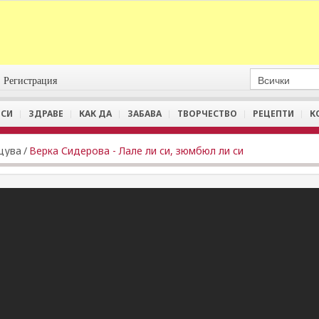
Регистрация
СИ
ЗДРАВЕ
КАК ДА
ЗАБАВА
ТВОРЧЕСТВО
РЕЦЕПТИ
К
цува
/
Верка Сидерова - Лале ли си, зюмбюл ли си