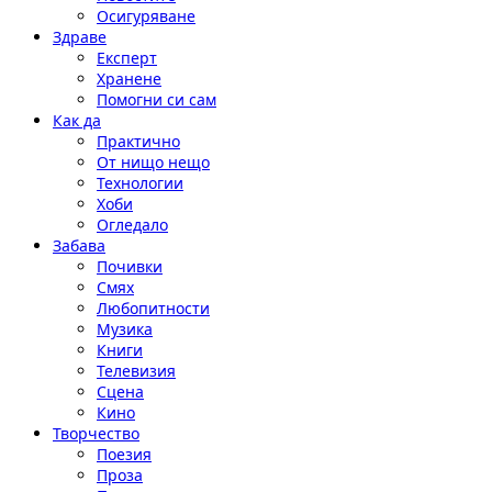
Осигуряване
Здраве
Експерт
Хранене
Помогни си сам
Как да
Практично
От нищо нещо
Технологии
Хоби
Огледало
Забава
Почивки
Смях
Любопитности
Музика
Книги
Телевизия
Сцена
Кино
Творчество
Поезия
Проза