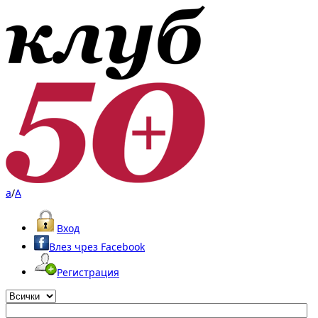
a
/
A
Вход
Влез чрез Facebook
Регистрация