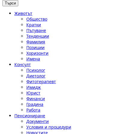
Животът
Общество
Кратки
Пътуване
Тенденции
Фамилия
Позиции
Хоризонти
Имена
Консулт
Психолог
Диетолог
Фитотерапевт
Имидж
Юрист
Финанси
Градина
Работа
Пенсиониране
Документи
Условия и процедури
Новостите