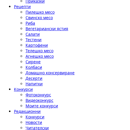
Приказки
Рецепти
Пилешко месо
Свинско месо
Риба
Вегетариански ястия
Салати
Тестени
Картофени
Телешко месо
Агнешко месо
Сирене
Колбаси
Домашно консервиране
Десерти
Напитки
Конкурси
Фотоконкурс
Видеоконкурс
Моите конкурси
Редакционни
Конкурси
Новости
Читателски